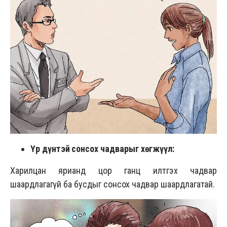
Үр дүнтэй сонсох чадварыг хөгжүүл:
Харилцан ярианд цор ганц илтгэх чадвар
шаардлагагүй ба бусдыг сонсох чадвар шаардлагатай.