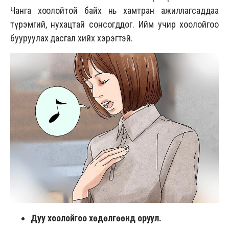
Чанга хоолойтой байх нь хамтран ажиллагсаддаа
түрэмгий, нухацтай сонсогддог. Ийм учир хоолойгоо
бууруулах дасгал хийх хэрэгтэй.
Дуу хоолойгоо хөдөлгөөнд оруул.