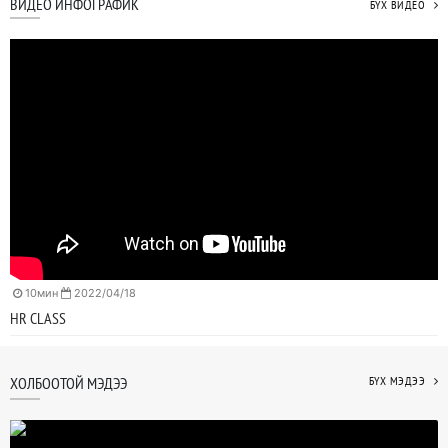
ВИДЕО ИНФОГРАФИК
БҮХ ВИДЕО
10мин
2022/04/18
HR CLASS
ХОЛБООТОЙ МЭДЭЭ
БҮХ МЭДЭЭ