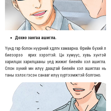
Дохио зангаа ашигла.
Үүнд гар болон нүүрний хөдөлгөөн хамаарна. Өөрийн бүхий л
биеээрээ ярих хэрэгтэй. Цөөн хүмүүс, хувь хүнтэй
харилцах харилцааны үед жижиг биеийн хэл ашигла.
Олон хүний өмнө илүү даацтай биеийн хэл ашиглах нь
таны хэлэх гэсэн санааг илүү хүртээмжтэй болгоно.