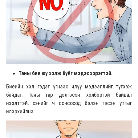
Таны бие юу хэлж буйг мэдэх хэрэгтэй.
Биеийн хэл гэдэг үгнээс илүү мэдээллийг түгээж
байдаг. Таны гар дэлгэсэн хэлбэртэй байвал
нээлттэй, хэнийг ч сонсоход бэлэн гэсэн утгыг
илэрхийлнэ.