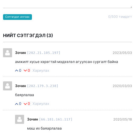
0/500 тэмдэгт
Сэтгэгдэл илгээх
НИЙТ СЭТГЭГДЭЛ (
3
)
Зочин
2023/05/03
[202.21.105.197]
амжилт хүсье хэрэгтэй мэдээлэл агуулсан сургалт байна
0
0
Хариулах
Зочин
2020/03/03
[202.179.3.238]
баярлалаа
0
0
Хариулах
Зочин
2020/05/18
[66.181.161.117]
маш их баяарлалаа