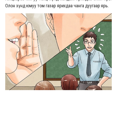
Олон хүнд юмуу том газар ярихдаа чанга дуугаар ярь.