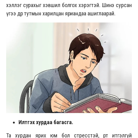
хэллэг сурахыг хэвшил болгох хэрэгтэй. Шинэ сурсан
үгээ өдөр тутмын харилцан яриандаа ашиглаарай.
Илтгэх хурдаа багасга.
Та хурдан ярих юм бол стресстэй, өөртөө итгэлгүй