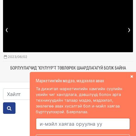
‹
›
2023/06/02
БОРЛУУЛАГЧИД "ЮҮЛҮҮР"-Т ТӨВЛӨРӨХ ШААРДЛАГАГҮЙ БОЛЖ БАЙНА
Маркетингийн мэдээ, мэдээлэл авах
Та дижитал маркетингийн хамгийн сүүлийн
үеийн чиг ханпдлага, дэвшлүүд болон арга
техникүүдийн талаар мэдээ, мэдээлэл,
зөвлөгөө авах хүсэлтэй бол и-мэйл хаягаа
бүртгүүлээрэй. Баярлалаа.
Холбоос