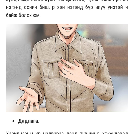
нэгэнд сонин биш, өөр хэн нэгэнд бүр илүү үнэтэй ч
байж болох юм.
Дадлага.
Харилцааны ур чадвараа дээд түвшинд хөгжүүлэхэд