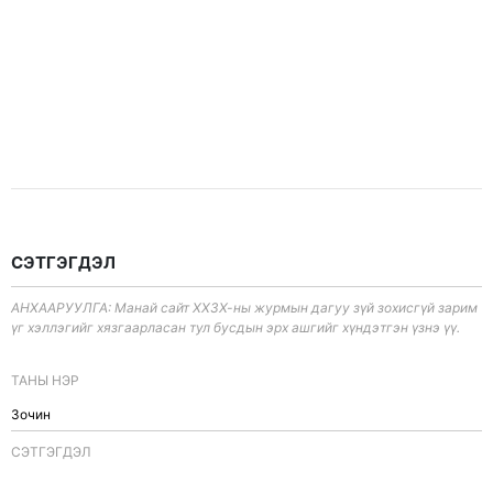
СЭТГЭГДЭЛ
АНХААРУУЛГА: Манай сайт ХХЗХ-ны журмын дагуу зүй зохисгүй зарим
үг хэллэгийг хязгаарласан тул бусдын эрх ашгийг хүндэтгэн үзнэ үү.
ТАНЫ НЭР
CЭТГЭГДЭЛ