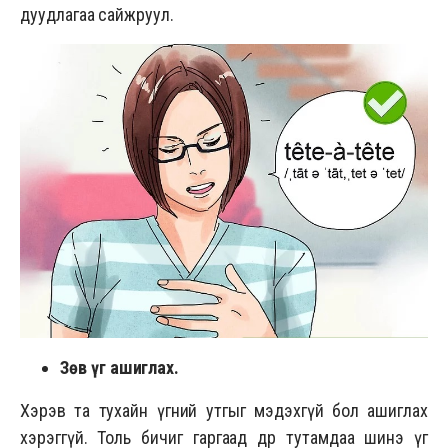
дуудлагаа сайжруул.
Зөв үг ашиглах.
Хэрэв та тухайн үгний утгыг мэдэхгүй бол ашиглах
хэрэггүй. Толь бичиг гаргаад өдөр тутамдаа шинэ үг