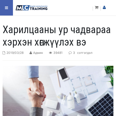
Харилцааны ур чадвараа
хэрхэн хөгжүүлэх вэ
2019/03/28
Админ
39481
3
сэтгэгдэл