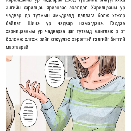
энгийн харилцан ярианаас эхэлдэг. Харилцааны ур
чадвар өдөр тутмын амьдралд дадлага болж хөгжсөөр
байдаг. Шинэ ур чадвар нэмэгдэнэ. Гэхдээ
харилцааныы ур чадвараа цаг тутамд ашиглаж өөрөө өөртөө
боломж олгож өөрийгөө хөгжүүлэх хэрэгтэй гэдгийг битгий
мартаарай.