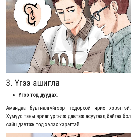
3. Үгээ ашигла
Үгээ тод дуудах.
Амандаа бувтналгүйгээр тодорхой ярих хэрэгтэй.
Хүмүүс таны яриаг үргэлж давтаж асуугаад байгаа бол
сайн давтаж тод хэлэх хэрэгтэй.