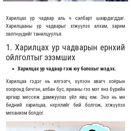
Харилцах ур чадвар аль ч салбарт шаардагддаг.
Харилцааны ур чадварыг хөгжүүлэх алхам, зарим
зөвлөгөөнүүдийг танилцуулъя.
1. Харилцах ур чадварын ерөнхий
ойлголтыг эзэмших
Харилцах ур чадвар гэж юу болохыг мэдэх.
Харилцаа гэдэг нь илгээгч, хүлээн авагч хоёрын
хооронд бичгэн, албан бус, ярианы гэх мэт янз бүрийн
аргаар мессеж дамжуулах үйл явц юм. Энэ нь мөн
бидний харилцаа, нөхөрлөлийг бий болгож, хөгжүүлэх
механизм болдог.