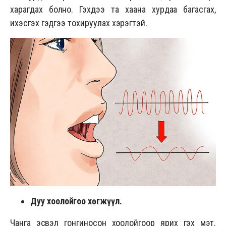
харагдах болно. Гэхдээ та хаана хурдаа багасгах,
ихэсгэх гэдгээ тохируулах хэрэгтэй.
Дуу хоолойгоо хөгжүүл.
Чанга эсвэл гонгиносон хоолойгоор ярих гэх мэт.