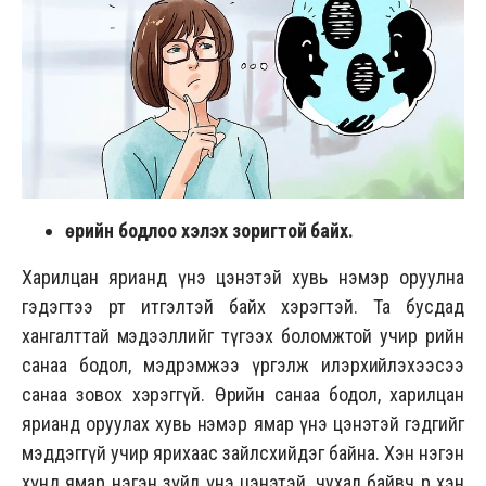
Өөрийн бодлоо хэлэх зоригтой байх.
Харилцан ярианд үнэ цэнэтэй хувь нэмэр оруулна
гэдэгтээ өөртөө итгэлтэй байх хэрэгтэй. Та бусдад
хангалттай мэдээллийг түгээх боломжтой учир өөрийн
санаа бодол, мэдрэмжээ үргэлж илэрхийлэхээсээ
санаа зовох хэрэггүй. Өөрийн санаа бодол, харилцан
ярианд оруулах хувь нэмэр ямар үнэ цэнэтэй гэдгийг
мэддэггүй учир ярихаас зайлсхийдэг байна. Хэн нэгэн
хүнд ямар нэгэн зүйл үнэ цэнэтэй, чухал байвч өөр хэн