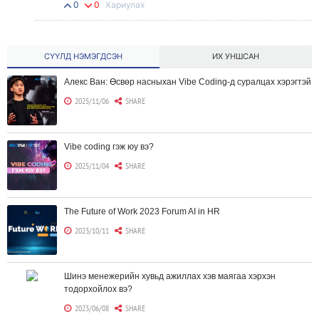
0
0
Хариулах
СҮҮЛД НЭМЭГДСЭН
ИХ УНШСАН
Алекс Ван: Өсвөр насныхан Vibe Coding-д суралцах хэрэгтэй
2025/11/06
SHARE
Vibe coding гэж юу вэ?
2025/11/04
SHARE
The Future of Work 2023 Forum AI in HR
2023/10/11
SHARE
Шинэ менежерийн хувьд ажиллах хэв маягаа хэрхэн
тодорхойлох вэ?
2023/06/08
SHARE