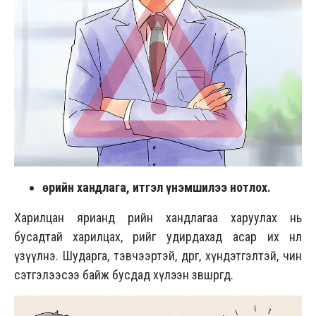
Өөрийн хандлага, итгэл үнэмшилээ нотлох.
Харилцан ярианд өөрийн хандлагаа харуулах нь
бусадтай харилцах, өөрийгөө удирдахад асар их нөлөө
үзүүлнэ. Шударга, тэвчээртэй, өөдрөг, хүндэтгэлтэй, чин
сэтгэлээсээ байж бусдад хүлээн зөвшөөрөгд.