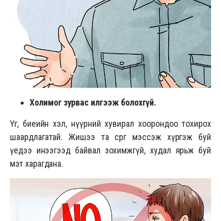
Холимог зурвас илгээж болохгүй.
Үг, биеийн хэл, нүүрний хувирал хоорондоо тохирох
шаардлагатай. Жишээ та сөрөг мэссэж хүргэж буй
үедээ инээгээд байвал зохимжгүй, худал ярьж буй
мэт харагдана.