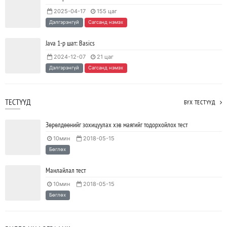
2025-04-17
155 цаг
Ажил дээрээ сайн найзтай байх нь ажлын бүтээмж
Дэлгэрэнгүй
Сагсанд нэмэх
нэмэгдүүлж, тогтвортой ажиллах суурь болдог
2023/04/25
SHARE
Java 1-р шат: Basics
2024-12-07
21 цаг
Дэлгэрэнгүй
Сагсанд нэмэх
ТЕСТҮҮД
БҮХ ТЕСТҮҮД
Зөрөлдөөнийг зохицуулах хэв маягийг тодорхойлох тест
10мин
2018-05-15
Бөглөх
Манлайлал тест
10мин
2018-05-15
Бөглөх