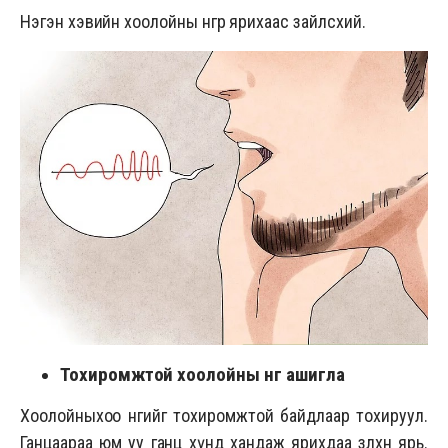
Нэгэн хэвийн хоолойны өнгөөр ярихаас зайлсхий.
Тохиромжтой хоолойны өнгө ашигла
Хоолойныхоо өнгийг тохиромжтой байдлаар тохируул.
Ганцаараа юм уу ганц хүнд хандаж ярихдаа зөөлхөн ярь.