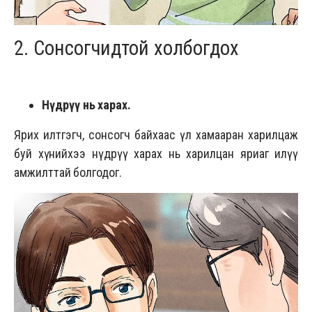
2. Сонсогчидтой холбогдох
Нүдрүү нь харах.
Ярих илтгэгч, сонсогч байхаас үл хамааран харилцаж
буй хүнийхээ нүдрүү харах нь харилцан яриаг илүү
амжилттай болгодог.