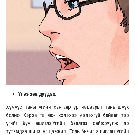
Үгээ зөв дуудах.
Хүмүүс таны үгийн сангаар ур чадварыг тань шүүх
болно. Хэрэв та яаж хэлэхээ мэдэхгүй байвал тэр
үгийг бүү ашигла.Үгийн баялгаа сайжруулж өдөр
тутамдаа шинэ үг цээжил. Толь бичиг ашиглан үгийн