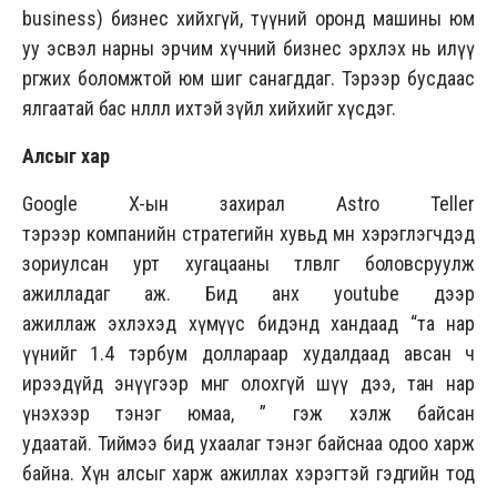
business) бизнес хийхгүй, түүний оронд машины юм
уу эсвэл нарны эрчим хүчний бизнес эрхлэх нь илүү
өргөжих боломжтой юм шиг санагддаг. Тэрээр
бусдаас
ялгаатай бас нөлөөлөл ихтэй зүйл хийхийг хүсдэг.
Алсыг хар
Google X-ын захирал Astro Teller
тэрээр компанийн стратегийн хувьд мөн хэрэглэгчдэд
зориулсан урт хугацааны төлөвлөгөө боловсруулж
ажилладаг аж. Бид анх youtube дээр
ажиллаж эхлэхэд хүмүүс бидэнд хандаад “та нар
үүнийг 1.4 тэрбум доллараар худалдаад авсан ч
ирээдүйд энүүгээр мөнгө олохгүй шүү дээ, тан нар
үнэхээр тэнэг юмаа, ” гэж хэлж байсан
удаатай. Тиймээ бид ухаалаг тэнэг байснаа одоо харж
байна. Хүн алсыг харж ажиллах хэрэгтэй гэдгийн тод