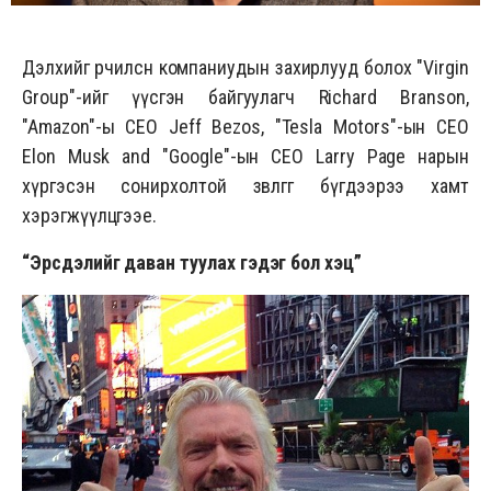
Дэлхийг өөрчилсөн компаниудын захирлууд болох "Virgin
Group"-ийг үүсгэн байгуулагч Richard Branson,
"Amazon"-ы CEO Jeff Bezos, "Tesla Motors"-ын CEO
Elon Musk and "Google"-ын CEO Larry Page нарын
хүргэсэн сонирхолтой зөвлөгөөг бүгдээрээ хамт
хэрэгжүүлцгээе.
“Эрсдэлийг даван туулах гэдэг бол хэцүү”