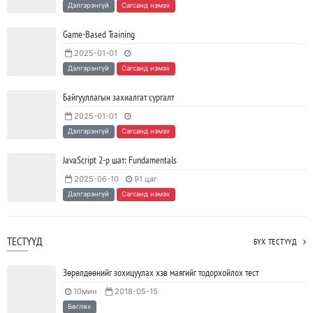
Дэлгэрэнгүй
Сагсанд нэмэх
байгуулагдлаа.
2023/05/15
SHARE
Game-Based Training
2025-01-01
Java VS Python: Аль хэлийг түрүүлж сурах вэ?
Дэлгэрэнгүй
Сагсанд нэмэх
2023/04/27
SHARE
Байгууллагын захиалгат сургалт
2025-01-01
Ажил дээрээ сайн найзтай байх нь ажлын бүтээмж
Дэлгэрэнгүй
Сагсанд нэмэх
нэмэгдүүлж, тогтвортой ажиллах суурь болдог
2023/04/25
SHARE
JavaScript 2-р шат: Fundamentals
2025-06-10
91 цаг
Дэлгэрэнгүй
Сагсанд нэмэх
ТЕСТҮҮД
БҮХ ТЕСТҮҮД
Зөрөлдөөнийг зохицуулах хэв маягийг тодорхойлох тест
10мин
2018-05-15
Бөглөх