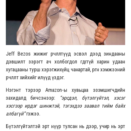
Jeff Bezos жижиг өөрчлөлтүүд эсвэл дээд зиндааны
дэвшилт зэрэгт ач холбогдол өгдөггүй харин удаан
хугацааны турш хэрэгжихүйц чанартай, өргөн хэмжээний
өөрчлөлт хийхийг илүүд үздэг.
Нэгэнт тэрээр Amazon-ы хувьцаа эзэмшигчдийн
захидалд бичсэнээр:
“эрсдэл, бүтэлгүйтэл, хэсэг
хэсгээр ирдэг шинжтэй, тэгэхдээ заавал тийм байх
албагүй”
гэжээ.
Бүтэлгүйтэлтэй эрт нүүр тулсан нь дээр, учир нь эрт