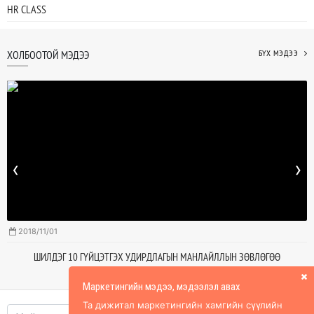
HR CLASS
ХОЛБООТОЙ МЭДЭЭ
БҮХ МЭДЭЭ
‹
›
2018/11/01
ШИЛДЭГ 10 ГҮЙЦЭТГЭХ УДИРДЛАГЫН МАНЛАЙЛЛЫН ЗӨВЛӨГӨӨ
Маркетингийн мэдээ, мэдээлэл авах
Та дижитал маркетингийн хамгийн сүүлийн