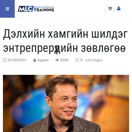
Дэлхийн хамгийн шилдэг
энтрепрерүүдийн зөвлөгөө
2019/05/01
Админ
6592
0
сэтгэгдэл