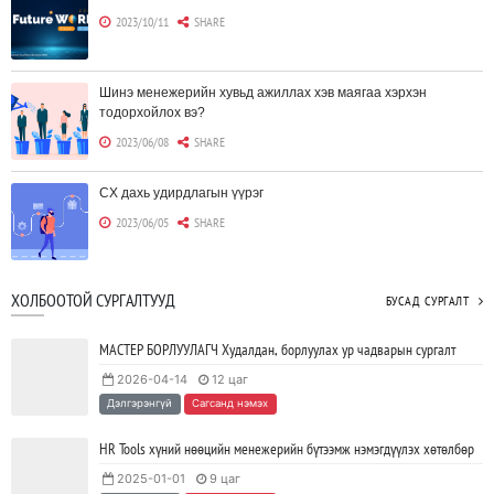
2023/10/11
SHARE
Шинэ менежерийн хувьд ажиллах хэв маягаа хэрхэн
тодорхойлох вэ?
2023/06/08
SHARE
CX дахь удирдлагын үүрэг
2023/06/05
SHARE
Борлуулагчид "ЮҮЛҮҮР"-т төвлөрөх шаардлагагүй болж
ХОЛБООТОЙ СУРГАЛТУУД
БУСАД СУРГАЛТ
байна
2023/06/02
SHARE
МАСТЕР БОРЛУУЛАГЧ Худалдан, борлуулах ур чадварын сургалт
2026-04-14
12 цаг
Тодорхойгүй цаг үед CEO нар хэрхэн инновацийг дэмжих вэ?
Дэлгэрэнгүй
Сагсанд нэмэх
2023/05/17
SHARE
HR Tools хүний нөөцийн менежерийн бүтээмж нэмэгдүүлэх хөтөлбөр
2025-01-01
9 цаг
JAVA программчлалын хэлний олимпиад амжилттай зохион