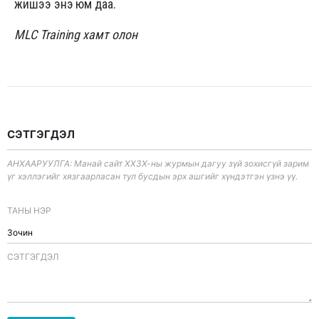
жишээ энэ юм даа.
MLC Training хамт олон
СЭТГЭГДЭЛ
АНХААРУУЛГА: Манай сайт ХХЗХ-ны журмын дагуу зүй зохисгүй зарим
үг хэллэгийг хязгаарласан тул бусдын эрх ашгийг хүндэтгэн үзнэ үү.
ТАНЫ НЭР
CЭТГЭГДЭЛ