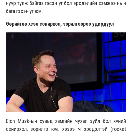
нүүр тулж байгаа гэсэн үг бол эрсдэлийн хэмжээ нь ч
бага гэсэн үг юм.
Өөрийгөө хүсэл сонирхол, зорилгоороо удирдуул
Elon Musk-
ын
хувьд хамгийн чухал зүйл бол хүний
сонирхол, зорилго юм. хэзээ ч эрсдэлтэй (rocket