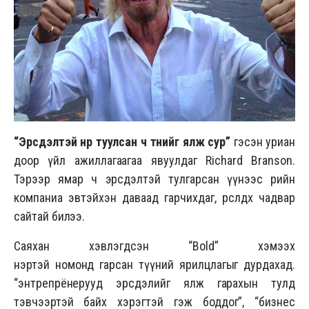
“Эрсдэлтэй нүүр туулсан ч түүнийг ялж сур”
гэсэн уриан
доор үйл ажиллагаагаа явуулдаг Richard Branson.
Тэрээр ямар ч эрсдэлтэй тулгарсан үүнээс өөрийн
компаниа эвтэйхэн да
ваад
гарчихдаг, өрсөлдөх чадвар
сайтай билээ.
Саяхан хэвлэгдсэн “Bold” хэмээх
нэртэй
номонд
гарсан түүний ярилцлагыг дурдахад.
“энтрепрёнерууд эрсдэлийг ялж гарахын тулд
тэвчээртэй байх хэрэгтэй гэж боддог”, “бизнес