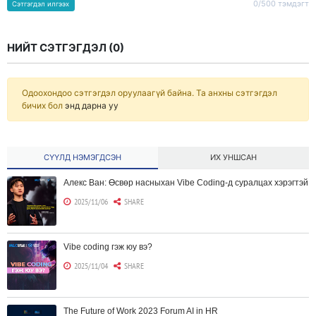
0/500 тэмдэгт
Сэтгэгдэл илгээх
НИЙТ СЭТГЭГДЭЛ (
0
)
Одоохондоо сэтгэгдэл оруулаагүй байна. Та анхны сэтгэгдэл
бичих бол
энд дарна уу
СҮҮЛД НЭМЭГДСЭН
ИХ УНШСАН
Алекс Ван: Өсвөр насныхан Vibe Coding-д суралцах хэрэгтэй
2025/11/06
SHARE
Vibe coding гэж юу вэ?
2025/11/04
SHARE
The Future of Work 2023 Forum AI in HR