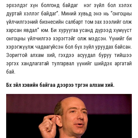
эрхэлдэг хүн болгонд байдаг нэг зүйл бол хэлэх
дуртай хэллэг байдаг”. Миний хувьд энэ нь “онгоцны
үйлчилгээний бизнесийн салбарт том зах зээлийг олж
харсан явдал” юм. Би хуруугаа усанд дүрээд хүмүүст
онгоцны үйлчилгээ хэрэгтэйг олж мэдсэн. Үүнийг би
хэрэгжүүлж чадаагүйсэн бол бүх зүйл уруудах байсан.
Зоригтой алхам хий, гэхдээ асуудал буруу тийшээ
эргэх хандлагатай тулгарвал үүнийг шийдэх аргатай
бай.
Бүх зүйл хэвийн байгаа дээрээ түргэн алхам хий.