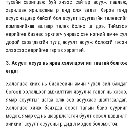
тухайн харилцаж буй хүнээс сайтар асууж лавлаж,
харилцан ярилцсаны үр дүнд олж авдаг. Хэрэв танд
асуух чадвар байхгүй бол асуулт асуугаагүйн төлөөсийг
компанийхаа ашгаар төлөх болно шүү дээ. Тиймэсэ
өөрийгөө бизнес эрхлэгч учраас хэн нэгний өмнө сул
дорой харагдахгүйн тулд асуулт асууж болохгүй гэсэн
хүлээсээс өөрийгөө гаргах хэрэгтэй.
3. Асуулт асуух нь яриа хэлэлцээг илүү таатай болгож
өгдөг
Хэлэлцээ хийх нь бизнесийн амин чухал зүйл байдаг
бөгөөд хэлэлцээг амжилттай явуулна гэдэг нь хэзээ,
ямар асуултыг цагаа олж зөв асуухаас шалтгаалдаг.
Хэлэлцээ хийж байхдаа эсрэг талын байр суурийг
мэдэх, ямар үед нь шаардлагатай буулт эсвэл давшилт
хийхийг асуулт асуусны үр дүнд л мэдэх боломжтой.