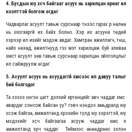
4. Бусдын юу хүсч байгааг асуух нь харилцан яриаг илүү
нээлттэй болгож өгдөг
Чадварлаг асуулт тавьж сурснаар түүнээс гарах үр нөлөө
нь хязгааргүй их байх болно. Хэр их асууна төдий
хэрээр илүү ихийг мэдэж авдаг. Хамтран ажиллагч, түнш,
найз нөхөд, ажилтнууд гэх мэт харилцаж буй аливаа
хүмүүст асуулт зөв тавьж сурснаар харилцан ойлголцлыг
илүү сайжруулж өгдөг.
5. Асуулт асуух нь асуудаггүй хүмүүсээс илүү давуу талыг
бий болгодог
Та хэзээ нэгэн цагт дэлхий ертөнцийг авч чаддаг хүмүүс
авардаг сонсож байсан уу? гэвч үнэндээ амьдралд юу
хүсэж байгаа, амжилтанд хүрэхийн тулд юу хэрэгтэй, юу
мэдэхийг хүсч байгаагаа асууж чаддаг хүмүүс л
амжилтанд хүрч чаддаг. Тиймээс өнөөдрөөс эхлэн