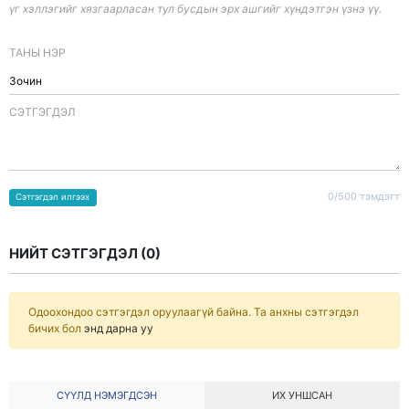
үг хэллэгийг хязгаарласан тул бусдын эрх ашгийг хүндэтгэн үзнэ үү.
ТАНЫ НЭР
CЭТГЭГДЭЛ
0/500 тэмдэгт
Сэтгэгдэл илгээх
НИЙТ СЭТГЭГДЭЛ (
0
)
Одоохондоо сэтгэгдэл оруулаагүй байна. Та анхны сэтгэгдэл
бичих бол
энд дарна уу
СҮҮЛД НЭМЭГДСЭН
ИХ УНШСАН