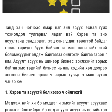
Танд хэн нэгнээс ямар нэг зүйл асуух эсвэл гуйх
тохиолдол тулгарвал яадаг вэ? Хэрэв та энэ
асуултанд сандардаг, хэцүү санагддаг, төвөгтэй байдаг
гэсэн хариулт бууж байвал та маш олон гайхалтай
боломжуудыг алдаж байгаагаа ойлгохгүй байгаа гэсэн үг
юм. Асуулт асуух нь шинээр бизнес эрхлэхийг зорьж
байгаа хүмүүс төдийгүй бизнес нь аль хэдийн хөл дээрээ
зогссон бизнес эрхлэгч нарын хувьд ч маш чухал
чанар юм.
1. Хэрэв та асуухгүй бол хэзээ ч ойлгохгүй
Мэдээж үүнийг хүн бүр мэддэг ч хүмүүсийг асуулт асуухаас
үргэлж зайлсхийдэг бөгөөд асуулт асуух нь өөрийнхөө