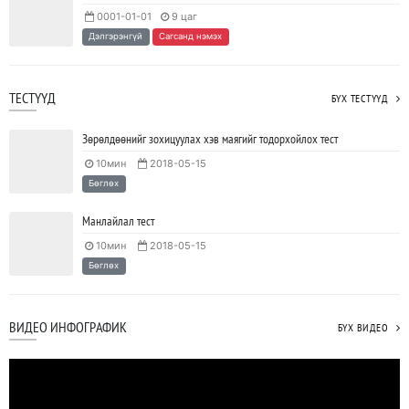
0001-01-01
9 цаг
Дэлгэрэнгүй
Сагсанд нэмэх
ТЕСТҮҮД
БҮХ ТЕСТҮҮД
Зөрөлдөөнийг зохицуулах хэв маягийг тодорхойлох тест
10мин
2018-05-15
Бөглөх
Манлайлал тест
10мин
2018-05-15
Бөглөх
ВИДЕО ИНФОГРАФИК
БҮХ ВИДЕО