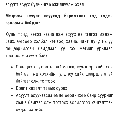
асуулт асуух булчингаа ажиллуулж эхэл.
Мэдээж асуулт асуухад баримтлах хэд хэдэн
зөвлөмж байдаг:
Юуны түрүүнд, хэзээ хаана яаж асуух вэ гэдгээ мэдэж
байх. Өөрөөр хэлбэл хэнээс, хаана, нийт дунд нь уу
ганцаарчилсан байдлаар уу гэх мэтийг урьдаас
тооцоолж асууж байх.
Ярилцах сэдвээ нарийвчилж, юунд хүрэхийг хүсч
байгаа, түүнд хүрэхийн тулд юу хийх шаардлагатай
байгааг олж тогтоох
Бодит хүлээлт тавьж сурах
Асуулт асуухаасаа өмнө өөрийнхөө байр суурийг
хаана байгааг олж тогтоох зорилгоор хангалттай
судалгаа хийх