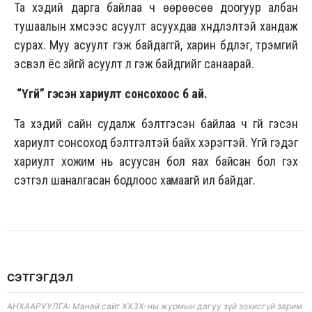
Та хэдий дарга байлаа ч өөрөөсөө доогуур албан
тушаалын хүмүүсээс асуулт асуухдаа хүндлэлтэй хандаж
сурах. Муу асуулт гэж байдаггүй, харин бүдүүлэг, түрэмгий
эсвэл ёс зүйгүй асуулт л гэж байдгийг санаарай.
“Үгүй” гэсэн хариулт сонсохоос бүү ай.
Та хэдий сайн судалж бэлтгэсэн байлаа ч үгүй гэсэн
хариулт сонсоход бэлтгэлтэй байх хэрэгтэй. Үгүй гэдэг
хариулт хожим нь асуусан бол яах байсан бол гэх
сэтгэл шаналгасан бодлоос хамаагүй илүү байдаг.
СЭТГЭГДЭЛ
АНХААРУУЛГА: Манай сайт ХХЗХ-ны журмын дагуу зүй зохисгүй зарим