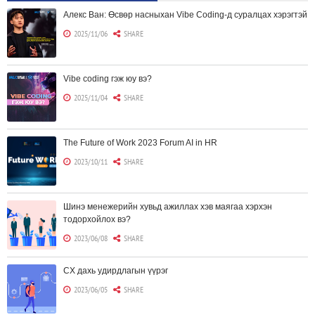
Алекс Ван: Өсвөр насныхан Vibe Coding-д суралцах хэрэгтэй
2025/11/06
SHARE
Vibe coding гэж юу вэ?
2025/11/04
SHARE
The Future of Work 2023 Forum AI in HR
2023/10/11
SHARE
Шинэ менежерийн хувьд ажиллах хэв маягаа хэрхэн
тодорхойлох вэ?
2023/06/08
SHARE
CX дахь удирдлагын үүрэг
2023/06/05
SHARE