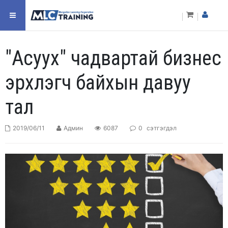
"Асуух" чадвартай бизнес
эрхлэгч байхын давуу
тал
2019/06/11
Админ
6087
0
сэтгэгдэл