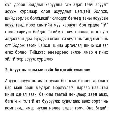
сул дорой байдлыг харуулна гэж үздэг. Гэвч асуулт
асууж сурснаар олон асуудлыг цэгцтэй болгож,
шийдвэрлэх боломжийг олгодог бөгөөд таны асуусан
асуултанд ирэх хамгийн муу хариулт бол ердөө “үгүй”
гэсэн хариулт байдаг. Та ийм хариулт авлаа гээд юу ч
алдахгүй шүү дээ. Бусдын өгсөн хариулт нь танд өмнө нь
огт бодож үзээгүй байсан шинэ аргачлал, шинэ санааг
өгөх болно. Тиймээс өнөөдрөөс эхлэн ямар ч ичих
зүйлгүйгээр асууж сурцгаая.
2. Асуух нь таны мөнгийг ба цагийг хэмнэнэ
Асуулт асуух нь ямар чухал болохыг бизнес эрхлэгч
нар маш сайн мэддэг. Борлуулагч нараас нааштай
үнийн санал авах, банкны таатай нөхцлөөр зээл авах,
бага ч ч гэлтгүй үнэ бууруулж худалдаж авах зэрэг нь
компанид ямар чухал нөлөө үзүүлдэг гээч. Энэ бүгдийг