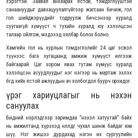
хэрэгтэй. Заавал анхаарах ёстой, тэмдэглүүштэй
санаануудыг давхацуулалгүйгээр жагсаан бичиж, гол
гол шийдвэрүүдийг тодруулж бичсэнээр хуралд
суугаагүй хүмүүст ч тухайн хуралд юу хэлэлцсэн
талаар ойлгож, мэдэхэд хялбар болох болно.
Хамгийн гол нь хурлын тэмдэглэлийг 24 цаг эсвэл
түүнээс бага хугацаанд амжиж хүмүүст илгээж
байгаарай. Цаг хором явах тутам хүмүүс хуралд
хэлэлцсэн асуудлуудыг нэг нэгээр нь мартаж эхлэх
бөгөөд хийх ёстой ажлуудын ач холбогдол буурч орхидог.
Үүрэг хариуцлагыг нь нэхэн
сануулах
Бидний нэрлэдгээр заримдаа “нэхэл хатуутай” байх
нь амжилтанд хүрэхэд нөлөөлдөг чухал шинж байдаг юм
шүү. Нэг жишээ дурдахад нэгэн их сургуулийн