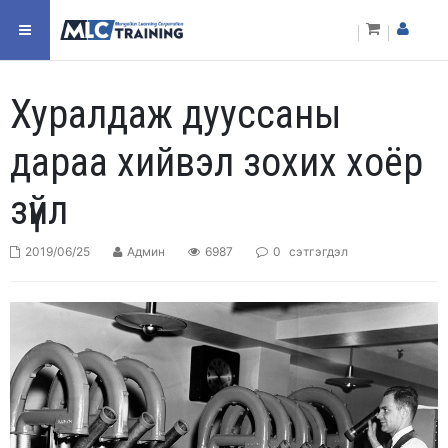
Хуралдаж дууссаны
дараа хийвэл зохих хоёр
зүйл
2019/06/25
Админ
6987
0
сэтгэгдэл