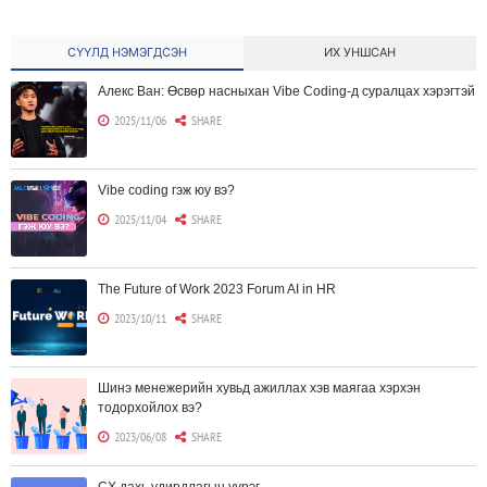
СҮҮЛД НЭМЭГДСЭН
ИХ УНШСАН
Алекс Ван: Өсвөр насныхан Vibe Coding-д суралцах хэрэгтэй
2025/11/06
SHARE
Vibe coding гэж юу вэ?
2025/11/04
SHARE
The Future of Work 2023 Forum AI in HR
2023/10/11
SHARE
Шинэ менежерийн хувьд ажиллах хэв маягаа хэрхэн
тодорхойлох вэ?
2023/06/08
SHARE
CX дахь удирдлагын үүрэг