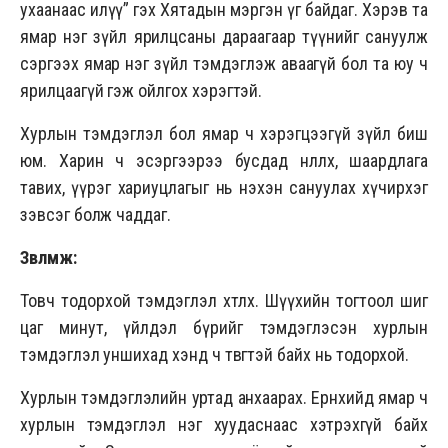
ухаанаас илүү” гэх Хятадын мэргэн үг байдаг. Хэрэв та
ямар нэг зүйл ярилцсаны дараагаар түүнийг сануулж
сэргээх ямар нэг зүйл тэмдэглэж аваагүй бол та юу ч
ярилцаагүй гэж ойлгох хэрэгтэй.
Хурлын тэмдэглэл бол ямар ч хэрэгцээгүй зүйл биш
юм. Харин ч эсэргээрээ бусдад нөлөөлөх, шаардлага
тавих, үүрэг хариуцлагыг нь нэхэн сануулах хүчирхэг
зэвсэг болж чаддаг.
Зөвлөмж:
Товч тодорхой тэмдэглэл хөтлөх. Шүүхийн тогтоол шиг
цаг минут, үйлдэл бүрийг тэмдэглэсэн хурлын
тэмдэглэл уншихад хэнд ч төвөгтэй байх нь тодорхой.
Хурлын тэмдэглэлийн уртад анхаарах. Ерөнхийдөө ямар ч
хурлын тэмдэглэл нэг хуудаснаас хэтрэхгүй байх