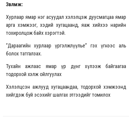
Зөвлөмж:
Хурлаар ямар нэг асуудал хэлэлцэж дуусмагцаа ямар
арга хэмжээг, хэдий хугацаанд, яаж хийхээ нарийн
тохиролцож байх хэрэгтэй.
“Дараагийн хурлаар үргэлжлүүлье” гэх үгнээс аль
болох татгалзах.
Тухайн ажлаас ямар үр дүнг хүлээж байгаагаа
тодорхой хэлж ойлгуулах
Хэлэлцсэн ажлууд хугацаандаа, тодорхой хэмжээнд
хийгдэж буй эсэхийг шалгах этгээдийг томилох