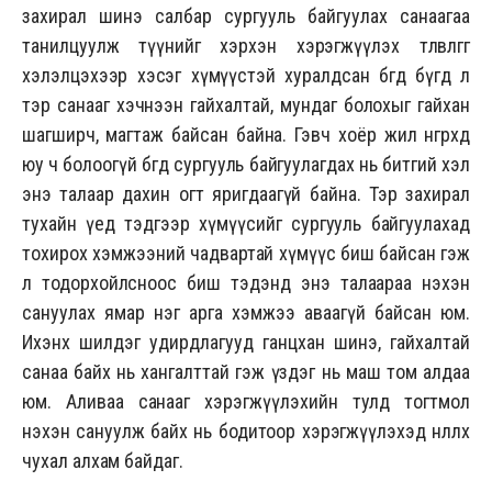
захирал шинэ салбар сургууль байгуулах санаагаа
танилцуулж түүнийг хэрхэн хэрэгжүүлэх төлөвлөгөөгөө
хэлэлцэхээр хэсэг хүмүүстэй хуралдсан бөгөөд бүгд л
тэр санааг хэчнээн гайхалтай, мундаг болохыг гайхан
шагширч, магтаж байсан байна. Гэвч хоёр жил өнгөрөхөд
юу ч болоогүй бөгөөд сургууль байгуулагдах нь битгий хэл
энэ талаар дахин огт яригдаагүй байна. Тэр захирал
тухайн үед тэдгээр хүмүүсийг сургууль байгуулахад
тохирох хэмжээний чадвартай хүмүүс биш байсан гэж
л тодорхойлсноос биш тэдэнд энэ талаараа нэхэн
сануулах ямар нэг арга хэмжээ аваагүй байсан юм.
Ихэнх шилдэг удирдлагууд ганцхан шинэ, гайхалтай
санаа байх нь хангалттай гэж үздэг нь маш том алдаа
юм. Аливаа санааг хэрэгжүүлэхийн тулд тогтмол
нэхэн сануулж байх нь бодитоор хэрэгжүүлэхэд нөлөөлөх
чухал алхам байдаг.