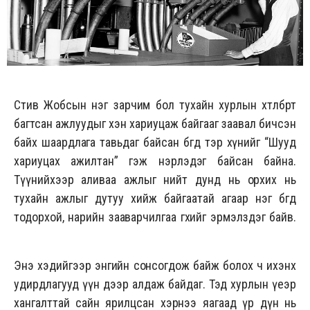
Стив Жобсын нэг зарчим бол тухайн хурлын хөтөлбөрт
багтсан ажлуудыг хэн хариуцаж байгааг заавал бичсэн
байх шаардлага тавьдаг байсан бөгөөд тэр хүнийг “Шууд
хариуцах ажилтан” гэж нэрлэдэг байсан байна.
Түүнийхээр аливаа ажлыг нийт дунд нь орхих нь
тухайн ажлыг дутуу хийж байгаатай агаар нэг бөгөөд
тодорхой, нарийн зааварчилгаа өгөхийг эрмэлздэг байв.
Энэ хэдийгээр энгийн сонсогдож байж болох ч ихэнх
удирдлагууд үүн дээр алдаж байдаг. Тэд хурлын үеэр
хангалттай сайн ярилцсан хэрнээ яагаад үр дүн нь