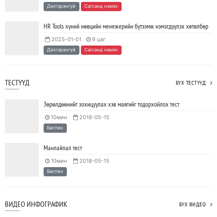
Ажил дээрээ сайн найзтай байх нь ажлын бүтээмж
Дэлгэрэнгүй
Сагсанд нэмэх
нэмэгдүүлж, тогтвортой ажиллах суурь болдог
2023/04/25
SHARE
HR Tools хүний нөөцийн менежерийн бүтээмж нэмэгдүүлэх хөтөлбөр
2025-01-01
9 цаг
Дэлгэрэнгүй
Сагсанд нэмэх
ТЕСТҮҮД
БҮХ ТЕСТҮҮД
Зөрөлдөөнийг зохицуулах хэв маягийг тодорхойлох тест
10мин
2018-05-15
Бөглөх
Манлайлал тест
10мин
2018-05-15
Бөглөх
ВИДЕО ИНФОГРАФИК
БҮХ ВИДЕО