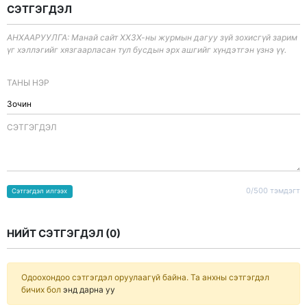
СЭТГЭГДЭЛ
АНХААРУУЛГА: Манай сайт ХХЗХ-ны журмын дагуу зүй зохисгүй зарим
үг хэллэгийг хязгаарласан тул бусдын эрх ашгийг хүндэтгэн үзнэ үү.
ТАНЫ НЭР
CЭТГЭГДЭЛ
0/500 тэмдэгт
Сэтгэгдэл илгээх
НИЙТ СЭТГЭГДЭЛ (
0
)
Одоохондоо сэтгэгдэл оруулаагүй байна. Та анхны сэтгэгдэл
бичих бол
энд дарна уу