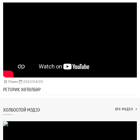
10мин
2022/04/20
РЕТОРИК ХӨТӨЛБӨР
ХОЛБООТОЙ МЭДЭЭ
БҮХ МЭДЭЭ