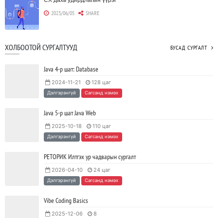
2023/06/05
SHARE
Борлуулагчид "ЮҮЛҮҮР"-т төвлөрөх шаардлагагүй болж
ХОЛБООТОЙ СУРГАЛТУУД
БУСАД СУРГАЛТ
байна
2023/06/02
SHARE
Java 4-р шат: Database
2024-11-21
128 цаг
Тодорхойгүй цаг үед CEO нар хэрхэн инновацийг дэмжих вэ?
Дэлгэрэнгүй
Сагсанд нэмэх
2023/05/17
SHARE
Java 5-р шат Java Web
2025-10-18
110 цаг
JAVA программчлалын хэлний олимпиад амжилттай зохион
Дэлгэрэнгүй
Сагсанд нэмэх
байгуулагдлаа.
2023/05/15
SHARE
РЕТОРИК Илтгэх ур чадварын сургалт
2026-04-10
24 цаг
Java VS Python: Аль хэлийг түрүүлж сурах вэ?
Дэлгэрэнгүй
Сагсанд нэмэх
2023/04/27
SHARE
Vibe Coding Basics
2025-12-06
8