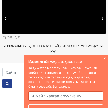
‹
›
2018/10/25
ЯПОНЧУУДЫН УРТ УДААН, АЗ ЖАРГАЛТАЙ, СЭТГЭЛ ХАНГАЛУУН АМЬДРАЛЫН
НУУЦ
Маркетингийн мэдээ, мэдээлэл авах
Та дижитал маркетингийн хамгийн сүүлийн
үеийн чиг ханпдлага, дэвшлүүд болон арга
техникүүдийн талаар мэдээ, мэдээлэл,
зөвлөгөө авах хүсэлтэй бол и-мэйл хаягаа
бүртгүүлээрэй. Баярлалаа.
Холбоос