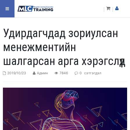
Удирдагчдад зориулсан
менежментийн
шалгарсан арга хэрэгслүүд
2019/10/23
Админ
7846
0
сэтгэгдэл