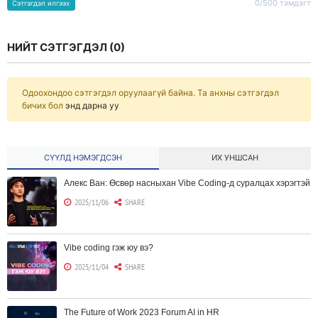
0/500 тэмдэгт
Сэтгэгдэл илгээх
НИЙТ СЭТГЭГДЭЛ (
0
)
Одоохондоо сэтгэгдэл оруулаагүй байна. Та анхны сэтгэгдэл
бичих бол
энд дарна уу
СҮҮЛД НЭМЭГДСЭН
ИХ УНШСАН
Алекс Ван: Өсвөр насныхан Vibe Coding-д суралцах хэрэгтэй
2025/11/06
SHARE
Vibe coding гэж юу вэ?
2025/11/04
SHARE
The Future of Work 2023 Forum AI in HR