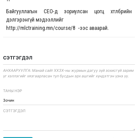
Байгууллагын CEO-д зориулсан цогц хөтөлбөрийн
дэлгэрэнгүй мэдээллийг
http://mlctraining.mn/course/8
-ээс аваарай.
СЭТГЭГДЭЛ
АНХААРУУЛГА: Манай сайт ХХЗХ-ны журмын дагуу зүй зохисгүй зарим
үг хэллэгийг хязгаарласан тул бусдын эрх ашгийг хүндэтгэн үзнэ үү.
ТАНЫ НЭР
CЭТГЭГДЭЛ