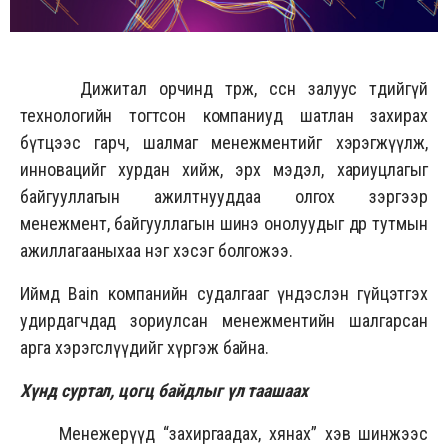
Дижитал орчинд төрж, өссөн залуус төдийгүй
технологийн тогтсон компаниуд шатлан захирах
бүтцээс гарч, шалмаг менежментийг хэрэгжүүлж,
инновацийг хурдан хийж, эрх мэдэл, хариуцлагыг
байгууллагын ажилтнууддаа олгох зэргээр
менежмент, байгууллагын шинэ онолуудыг өдөр тутмын
ажиллагааныхаа нэг хэсэг болгожээ.
Иймд Bain компанийн судалгааг үндэслэн гүйцэтгэх
удирдагчдад зориулсан менежментийн шалгарсан
арга хэрэгслүүдийг хүргэж байна.
Хүнд суртал, цогц байдлыг үл таашаах
Менежерүүд “захиргаадах, хянах” хэв шинжээс