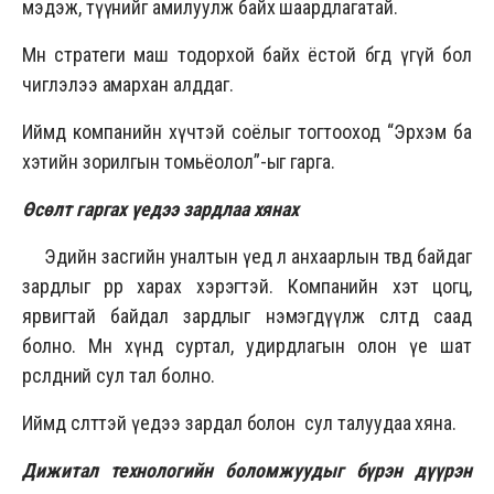
мэдэж, түүнийг амилуулж байх шаардлагатай.
Мөн стратеги маш тодорхой байх ёстой бөгөөд үгүй бол
чиглэлээ амархан алддаг.
Иймд компанийн хүчтэй соёлыг тогтооход “Эрхэм ба
хэтийн зорилгын томьёолол”-ыг гарга.
Өсөлт гаргах үедээ зардлаа хянах
Эдийн засгийн уналтын үед л анхаарлын төвд байдаг
зардлыг өөрөөр харах хэрэгтэй. Компанийн хэт цогц,
ярвигтай байдал зардлыг нэмэгдүүлж өсөлтөд саад
болно. Мөн хүнд суртал, удирдлагын олон үе шат
өрсөлдөөний сул тал болно.
Иймд өсөлттэй үедээ зардал болон сул талуудаа хяна.
Дижитал технологийн боломжуудыг бүрэн дүүрэн