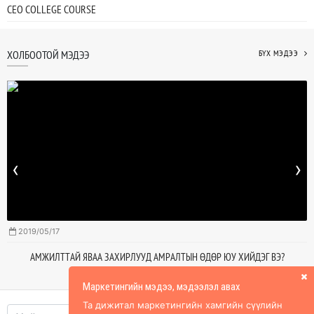
CEO COLLEGE COURSE
ХОЛБООТОЙ МЭДЭЭ
БҮХ МЭДЭЭ
‹
›
2019/05/17
АМЖИЛТТАЙ ЯВАА ЗАХИРЛУУД АМРАЛТЫН ӨДӨР ЮУ ХИЙДЭГ ВЭ?
Маркетингийн мэдээ, мэдээлэл авах
Та дижитал маркетингийн хамгийн сүүлийн