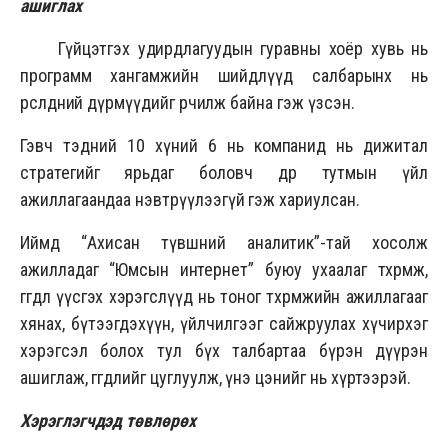
ашиглах
Гүйцэтгэх удирдлагуудын гуравны хоёр хувь нь
программ хангамжийн шийдлүүд салбарынх нь
өрсөлдөөний дүрмүүдийг өөрчилж байна гэж үзсэн.
Гэвч тэдний 10 хүний 6 нь компанид нь дижитал
стратегийг ярьдаг боловч өдөр тутмын үйл
ажиллагаандаа нэвтрүүлээгүй гэж хариулсан.
Иймд “Ахисан түвшний аналитик”-тай хосолж
ажилладаг “Юмсын интернет” буюу ухаалаг төхөөрөмж,
өгөгдөл үүсгэх хэрэгслүүд нь тоног төхөөрөмжийн ажиллагааг
хянах, бүтээгдэхүүн, үйлчилгээг сайжруулах хүчирхэг
хэрэгсэл болох тул бүх талбартаа бүрэн дүүрэн
ашиглаж, өгөгдлийг цуглуулж, үнэ цэнийг нь хүртээрэй.
Хэрэглэгчдэд төвлөрөх