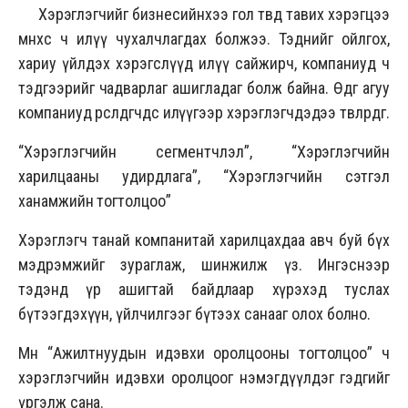
Хэрэглэгчийг бизнесийнхээ гол төвд тавих хэрэгцээ
өмнөхөөсөө ч илүү чухалчлагдах болжээ. Тэднийг ойлгох,
хариу үйлдэх хэрэгслүүд илүү сайжирч, компаниуд ч
тэдгээрийг чадварлаг ашигладаг болж байна. Өдгөө агуу
компаниуд өрсөлдөгчдөөсөө илүүгээр хэрэглэгчдэдээ төвлөрдөг.
“Хэрэглэгчийн сегментчлэл”, “Хэрэглэгчийн
харилцааны удирдлага”, “Хэрэглэгчийн сэтгэл
ханамжийн тогтолцоо”
Хэрэглэгч танай компанитай харилцахдаа авч буй бүх
мэдрэмжийг зураглаж, шинжилж үз. Ингэснээр
тэдэнд үр ашигтай байдлаар хүрэхэд туслах
бүтээгдэхүүн, үйлчилгээг бүтээх санааг олох болно.
Мөн “Ажилтнуудын идэвхи оролцооны тогтолцоо” ч
хэрэглэгчийн идэвхи оролцоог нэмэгдүүлдэг гэдгийг
үргэлж сана.