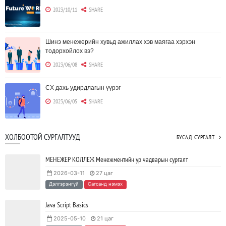
2023/10/11
SHARE
Шинэ менежерийн хувьд ажиллах хэв маягаа хэрхэн
тодорхойлох вэ?
2023/06/08
SHARE
CX дахь удирдлагын үүрэг
2023/06/05
SHARE
Борлуулагчид "ЮҮЛҮҮР"-т төвлөрөх шаардлагагүй болж
ХОЛБООТОЙ СУРГАЛТУУД
БУСАД СУРГАЛТ
байна
2023/06/02
SHARE
МЕНЕЖЕР КОЛЛЕЖ Менежментийн ур чадварын сургалт
2026-03-11
27 цаг
Тодорхойгүй цаг үед CEO нар хэрхэн инновацийг дэмжих вэ?
Дэлгэрэнгүй
Сагсанд нэмэх
2023/05/17
SHARE
Java Script Basics
2025-05-10
21 цаг
JAVA программчлалын хэлний олимпиад амжилттай зохион