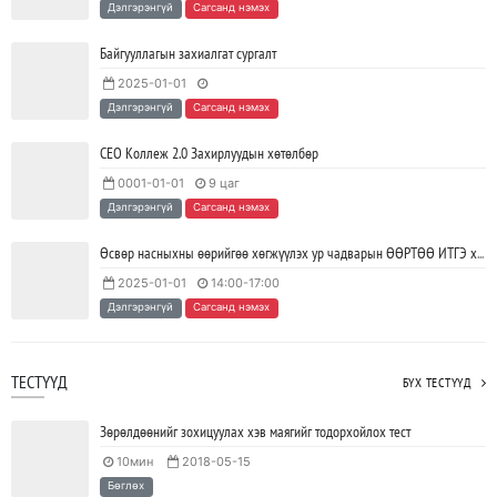
Дэлгэрэнгүй
Сагсанд нэмэх
байгуулагдлаа.
2023/05/15
SHARE
Байгууллагын захиалгат сургалт
2025-01-01
Java VS Python: Аль хэлийг түрүүлж сурах вэ?
Дэлгэрэнгүй
Сагсанд нэмэх
2023/04/27
SHARE
СЕО Коллеж 2.0 Захирлуудын хөтөлбөр
0001-01-01
9 цаг
Ажил дээрээ сайн найзтай байх нь ажлын бүтээмж
Дэлгэрэнгүй
Сагсанд нэмэх
нэмэгдүүлж, тогтвортой ажиллах суурь болдог
2023/04/25
SHARE
Өсвөр насныхны өөрийгөө хөгжүүлэх ур чадварын ӨӨРТӨӨ ИТГЭ хөтөлбөр
2025-01-01
14:00-17:00
Дэлгэрэнгүй
Сагсанд нэмэх
ТЕСТҮҮД
БҮХ ТЕСТҮҮД
Зөрөлдөөнийг зохицуулах хэв маягийг тодорхойлох тест
10мин
2018-05-15
Бөглөх