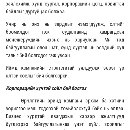
зайлсхийж, хүнд суртал, корпорацийн цогц, ярвигтай
байдлыг дургүйцэх болжээ.
Учир нь энэ нь зардлыг нэмэгдүүлж, өсөлтийг
боомилдог гэж судалгаанд хамрагдсан
менежерүүдийн ихэнх нь хариулсан. Мөн тэд
байгууллагын олон шат, хүнд суртал нь өрсөлдөөний сул
талыг бий болгодог гэж үзсэн.
Иймд компанийн стратегитай уялдуулж эерэг үр
нөлөөтэй соёлыг бий болгоорой.
Корпорацийн хүчтэй соёл бий болгох
Өөрчлөлтийн эринд компани эрхэм ба хэтийн
зорилгоо маш тодорхой томьёолохгүй байх нь алдаа.
Бизнес хурдтай явагдахын хэрээр ажилтнууд
бүгдээрээ байгууллагынхаа үнэт зүйл, зорилгыг