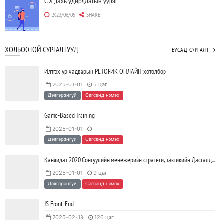
CX дахь удирдлагын үүрэг
2023/06/05
SHARE
Борлуулагчид "ЮҮЛҮҮР"-т төвлөрөх шаардлагагүй болж
ХОЛБООТОЙ СУРГАЛТУУД
БУСАД СУРГАЛТ
байна
2023/06/02
SHARE
Илтгэх ур чадварын РЕТОРИК ОНЛАЙН хөтөлбөр
2025-01-01
5 цаг
Тодорхойгүй цаг үед CEO нар хэрхэн инновацийг дэмжих вэ?
Дэлгэрэнгүй
Сагсанд нэмэх
2023/05/17
SHARE
Game-Based Training
2025-01-01
JAVA программчлалын хэлний олимпиад амжилттай зохион
Дэлгэрэнгүй
Сагсанд нэмэх
байгуулагдлаа.
2023/05/15
SHARE
Кандидат 2020 Сонгуулийн менежерийн стратеги, тактикийн Дасгалд суурилсан хөтөлбөр
2025-01-01
9 цаг
Java VS Python: Аль хэлийг түрүүлж сурах вэ?
Дэлгэрэнгүй
Сагсанд нэмэх
2023/04/27
SHARE
JS Front-End
2025-02-18
126 цаг