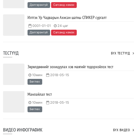
Ажил дээрээ сайн найзтай байх нь ажлын бүтээмж
Дэлгэрэнгүй
Сагсанд нэмэх
нэмэгдүүлж, тогтвортой ажиллах суурь болдог
2023/04/25
SHARE
Илтгэх Ур Чадварын Ахисан шатны СПИКЕР сургалт
0001-01-01
24 цаг
Дэлгэрэнгүй
Сагсанд нэмэх
ТЕСТҮҮД
БҮХ ТЕСТҮҮД
Зөрөлдөөнийг зохицуулах хэв маягийг тодорхойлох тест
10мин
2018-05-15
Бөглөх
Манлайлал тест
10мин
2018-05-15
Бөглөх
ВИДЕО ИНФОГРАФИК
БҮХ ВИДЕО