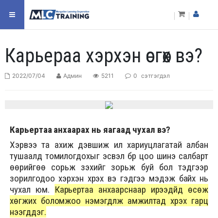
Карьераа хэрхэн өсгөх вэ?
2022/07/04
Админ
5211
0
сэтгэгдэл
Карьертаа анхаарах нь яагаад чухал вэ?
Хэрвээ та ахиж дэвшиж илүү хариуцлагатай албан
тушаалд томилогдохыг эсвэл бүр цоо шинэ салбарт
өөрийгөө сорьж үзэхийг зорьж буй бол тэдгээр
зорилгодоо хэрхэн хүрэх вэ гэдгээ мэдэж байх нь
чухал юм.
Карьертаа анхаарснаар ирээдүйд өсөж
хөгжих боломжоо нэмэгдүүлж амжилтад хүрэх гарц
нээгддэг.