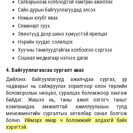
Салбарынхаа холбоодтой хамтран ажиллах
Сайн дурын байгууллагуудад элсэх
Номын клубт явах
Семинарт суух
Эвентүүд дээр шинэ хүмүүстэй ярилцах
Нэрийн хуудас солилцох
Хуучны танилуудтайгаа холбоогоо сэргээх
Сошиал медиагаар нэгнээ дагах
4. Байгууллагаасаа сургалт авах
Дийлэнх байгууллагууд ажилчдаа сургах, ур
чадварыг нь сайжруулах зорилгоор олон төрлийн
боловсролын нөхцөл, суралцах боломжоор хангаж
байдаг. Жишээ нь, таны ажил олгогч таныг
компанидаа амжилттай ажиллуулахын тулд
менежментийн сургалтын хөтөлбөр санал болгож
болно.
Иймэрхүү ямар ч боломжийг алдахгүй байх
хэрэгтэй.