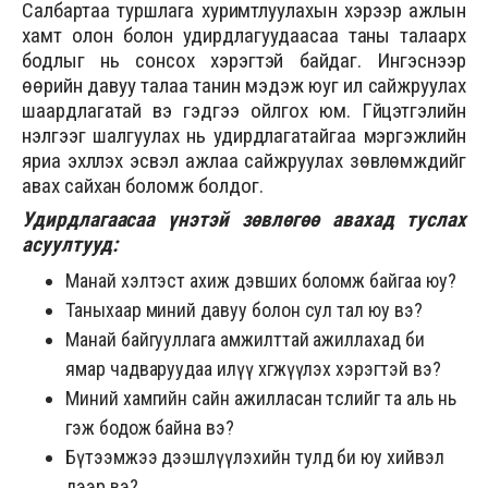
Салбартаа туршлага хуримтлуулахын хэрээр ажлын
хамт олон болон удирдлагуудаасаа таны талаарх
бодлыг нь сонсох хэрэгтэй байдаг. Ингэснээр
өөрийн давуу талаа танин мэдэж юуг илүү сайжруулах
шаардлагатай вэ гэдгээ ойлгох юм. Гүйцэтгэлийн
үнэлгээг шалгуулах нь удирдлагатайгаа мэргэжлийн
яриа эхлүүлэх эсвэл ажлаа сайжруулах зөвлөмжүүдийг
авах сайхан боломж болдог.
Удирдлагаасаа үнэтэй зөвлөгөө авахад туслах
асуултууд:
Манай хэлтэст ахиж дэвших боломж байгаа юу?
Таныхаар миний давуу болон сул тал юу вэ?
Манай байгууллага амжилттай ажиллахад би
ямар чадваруудаа илүү хөгжүүлэх хэрэгтэй вэ?
Миний хамгийн сайн ажилласан төслийг та аль нь
гэж бодож байна вэ?
Бүтээмжээ дээшлүүлэхийн тулд би юу хийвэл
дээр вэ?