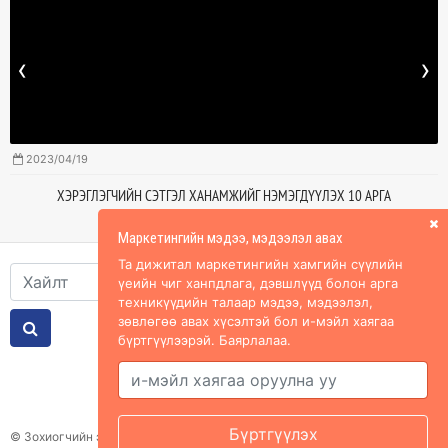
‹
›
2023/04/19
ХЭРЭГЛЭГЧИЙН СЭТГЭЛ ХАНАМЖИЙГ НЭМЭГДҮҮЛЭХ 10 АРГА
Маркетингийн мэдээ, мэдээлэл авах
Та дижитал маркетингийн хамгийн сүүлийн
үеийн чиг ханпдлага, дэвшлүүд болон арга
техникүүдийн талаар мэдээ, мэдээлэл,
зөвлөгөө авах хүсэлтэй бол и-мэйл хаягаа
бүртгүүлээрэй. Баярлалаа.
Холбоос
© Зохиогчийн эрх хуулиар хамгаалагдсан. Мэдээлэл хуулбарлах