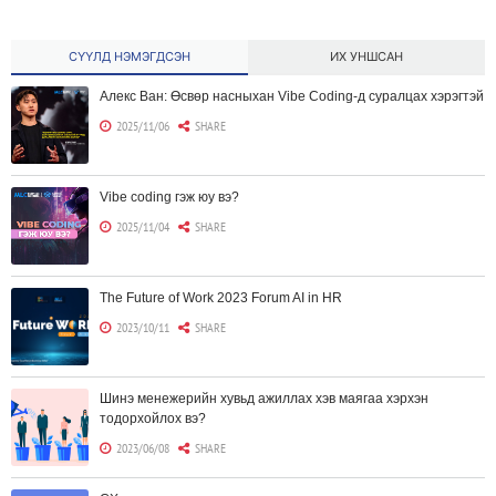
СҮҮЛД НЭМЭГДСЭН
ИХ УНШСАН
Алекс Ван: Өсвөр насныхан Vibe Coding-д суралцах хэрэгтэй
2025/11/06
SHARE
Vibe coding гэж юу вэ?
2025/11/04
SHARE
The Future of Work 2023 Forum AI in HR
2023/10/11
SHARE
Шинэ менежерийн хувьд ажиллах хэв маягаа хэрхэн
тодорхойлох вэ?
2023/06/08
SHARE