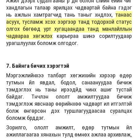
Ажил дээрх судалгааны үр дүн болон сүүлийн үеийн чиг
хандлагын талаар ярилцах чадвартай байна гэдэг
нь ажлын хамтрагчид тань таныг хүндлэх,
танаас
асуух, тусламж хүсэх зэргээр танд тодорхой статус
олгох бөгөөд урт хугацаандаа танд манлайллын
чадвараа хөгжүүлэх
карьераа шинэ сорилтуудаар
урагшлуулах боломж олгодог.
7. Байнга бичих хэрэгтэй
Мэргэжлийнхээ талбарт хөгжихийн хэрээр өдөр
тутмын үйл явдал, бодол, санаануудаа бичиж
тэмдэглэх нь таны ирээдүйд чинхүү ашиг тустай
байдаг. Түүнчлэн ололт амжилтуудаа бичиж
тэмдэглэж явснаар өөрийнхөө чадварт илүү итгэлтэй
болж өнгөрсөн дэх туршлагуудаасаа суралцах
боломж бүрддэг.
Зорилго, ололт амжилт, өдөр тутмын үйл
ажиллагаагаа хянахын тулд өмнөх ажлаа архивлаж,