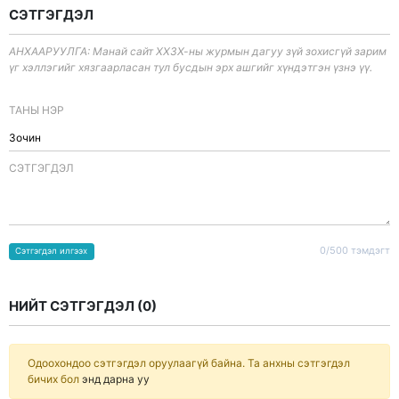
СЭТГЭГДЭЛ
АНХААРУУЛГА: Манай сайт ХХЗХ-ны журмын дагуу зүй зохисгүй зарим
үг хэллэгийг хязгаарласан тул бусдын эрх ашгийг хүндэтгэн үзнэ үү.
ТАНЫ НЭР
CЭТГЭГДЭЛ
0/500 тэмдэгт
Сэтгэгдэл илгээх
НИЙТ СЭТГЭГДЭЛ (
0
)
Одоохондоо сэтгэгдэл оруулаагүй байна. Та анхны сэтгэгдэл
бичих бол
энд дарна уу