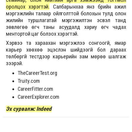
оролцох хэрэгтэй.
Салбарынхаа янз бүрийн ажил
мэргэжлийн талаар ойлголттой болохын тулд олон
жилийн туршлагатай мэргэжилтэн эсвэл танд
зөвлөгөө өгч таны асуудалд хариу өгч чадах
ментортой цаг болзох хэрэгтэй.
Хэрвээ та хараахан мэргэжлээ сонгоогүй, ямар
карьер хөөхөө эцэслэн шийдээгүй бол дараах
төлбөргүй тестүүдээр карьерийн зам мөрөө шалгаж
үзээрэй.
TheCareerTest.org
Truity.com
CareerFitter.com
CareerExplorer.com
Эх сурвалж: Indeed