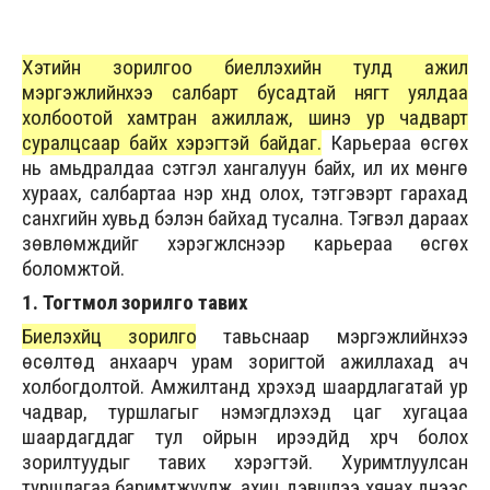
Хэтийн зорилгоо биелүүлэхийн тулд ажил
мэргэжлийнхээ салбарт бусадтай нягт уялдаа
холбоотой хамтран ажиллаж, шинэ ур чадварт
суралцсаар байх хэрэгтэй байдаг.
Карьераа өсгөх
нь амьдралдаа сэтгэл хангалуун байх, илүү их мөнгө
хураах, салбартаа нэр хүнд олох, тэтгэвэрт гарахад
санхүүгийн хувьд бэлэн байхад тусална. Тэгвэл дараах
зөвлөмжүүдийг хэрэгжүүлснээр карьераа өсгөх
боломжтой.
1. Тогтмол зорилго тавих
Биелэхүйц зорилго
тавьснаар мэргэжлийнхээ
өсөлтөд анхаарч урам зоригтой ажиллахад ач
холбогдолтой. Амжилтанд хүрэхэд шаардлагатай ур
чадвар, туршлагыг нэмэгдүүлэхэд цаг хугацаа
шаардагддаг тул ойрын ирээдүйд хүрч болох
зорилтуудыг тавих хэрэгтэй. Хуримтлуулсан
туршлагаа баримтжуулж, ахиц дэвшлээ хянах үүднээс