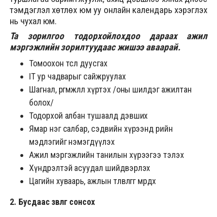
тэмдэглэл хөтлөх юм уу онлайн календарь хэрэглэх
нь чухал юм.
Та зорилгоо тодорхойлохдоо дараах ажил
мэргэжлийн зорилтуудаас жишээ аваарай.
Томоохон төсөл дуусгах
IT ур чадварыг сайжруулах
Шагнал, өргөмжлөл хүртэх /оны шилдэг ажилтан
болох/
Тодорхой албан тушаалд дэвших
Ямар нэг салбар, сэдвийн хүрээнд өөрийн
мэдлэгийг нэмэгдүүлэх
Ажил мэргэжлийн танилын хүрээгээ тэлэх
Хүндрэлтэй асуудал шийдвэрлэх
Цагийн хуваарь, ажлын төлөвлөгөөгөө мөрдөх
2. Бусдаас зөвлөгөө сонсох