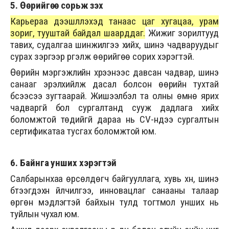
5. Өөрийгөө сорьж үзэх
Карьераа дээшлүүлэхэд танаас цаг хугацаа, урам
зориг, тууштай байдал шаарддаг.
Жижиг зорилтууд
тавих, судалгаа шинжилгээ хийх, шинэ чадваруудыг
сурах зэргээр үргэлж өөрийгөө сорих хэрэгтэй.
Өөрийн мэргэжлийн хүрээнээс давсан чадвар, шинэ
санааг эрэлхийлж дасал болсон өөрийн тухтай
бүсээсээ зугтаарай. Жишээлбэл та олны өмнө ярих
чадваргүй бол сургалтанд сууж дадлага хийх
боломжтой төдийгүй дараа нь CV-ндээ сургалтын
сертификатаа тусгах боломжтой юм.
6. Байнга унших хэрэгтэй
Салбарынхаа өрсөлдөгч байгууллага, хувь хүн, шинэ
бүтээгдэхүүн үйлчилгээ, инновацлаг санааны талаар
өргөн мэдлэгтэй байхын тулд тогтмол унших нь
туйлын чухал юм.