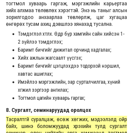
тогтмол хуваарь гаргаж, мэргэжлийн карьертаа
хийх алхмаа төлөвлөх хэрэгтэй. Энэ нь таныг алсын
зорилгодоо анхаарлаа төвлөрүүлж, цаг хугацаа
өнгөрөх тусам ахиц дэвшлээ хянахад тусална.
Тэмдэглэл хөтлөх. Өдөр бүр хамгийн сайн хийсэн 1-
2 зүйлээ тэмдэглэх;
Баримт бичгийг дижитал орчинд хадгалах;
Хийх ажлын жагсаалт үүсгэх;
Баримт бичгийг цэгцлэхдээ тодорхой нэршил,
хавтас ашиглах;
Имэйлээ мэргэжлийн, зар сурталчилгаа, хүний
хөгжил зэргээр ангилах;
Тогтмол цагийн хуваарь гаргах;
8. Сургалт, семинаруудад оролцох
Тасралтгүй суралцаж, өсөж хөгжих, мэдээлэлд ойр
байх, шинэ боломжуудад хүрэхийн тулд сургалт
семинар, олон нийтийн арга хэмжээнд тогтмол