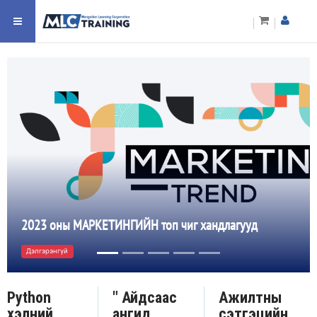
2023 оны МАРКЕТИНГИЙН топ чиг хандлагууд
Дэлгэрэнгүй
Python
" Айдсаас
Ажилтны
хэлний
ангид
сэтгэцийн