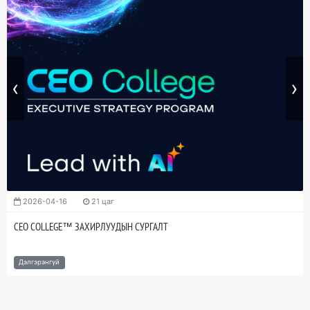
‹
›
2026-04-16
21 цаг
CEO COLLEGE™ ЗАХИРЛУУДЫН СУРГАЛТ
Дэлгэрэнгүй