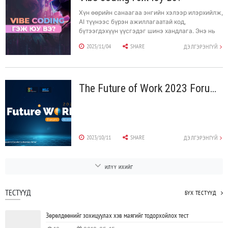
Хүн өөрийн санаагаа энгийн хэлээр илэрхийлж,
AI түүнээс бүрэн ажиллагаатай код,
бүтээгдэхүүн үүсгэдэг шинэ хандлага. Энэ нь
нарийн синтакс сурах бус, AI-тай хамт бүтээх
2025/11/04
SHARE
ДЭЛГЭРЭНГҮЙ
чадварт суурилдаг.
The Future of Work 2023 Forum AI in HR
2023/10/11
SHARE
ДЭЛГЭРЭНГҮЙ
ИЛҮҮ ИХИЙГ
ТЕСТҮҮД
БҮХ ТЕСТҮҮД
Зөрөлдөөнийг зохицуулах хэв маягийг тодорхойлох тест