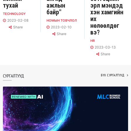
тухай
ажлын
эрүүл мэндэд
байр"
хэн хамгийн
TECHNOLOGY
их
2023-02-08
НОМЫН ТОВЧЛОЛ
нөлөөлдөг
Share
2023-02-10
вэ?
Share
HR
2023-03-13
Share
СУРГАЛТУУД
БҮХ СУРГАЛТУУД