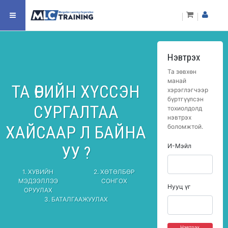
Нэвтрэх
Та зөвхөн
манай
ТА ӨӨРИЙН ХҮССЭН
хэрэглэгчээр
бүртгүүлсэн
СУРГАЛТАА
тохиолдолд
нэвтрэх
ХАЙСААР Л БАЙНА
боломжтой.
И-Мэйл
УУ ?
1. ХУВИЙН
2. ХӨТӨЛБӨР
МЭДЭЭЛЛЭЭ
СОНГОХ
Нууц үг
ОРУУЛАХ
3. БАТАЛГААЖУУЛАХ
Нэвтрэх