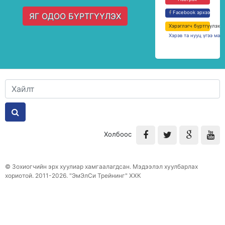
Facebook эрхээр нэв
ЯГ ОДОО БҮРТГҮҮЛЭХ
Хэрэглэгч бүртгүүлэх
Хэрэв та нууц үгээ мар
Холбоос
© Зохиогчийн эрх хуулиар хамгаалагдсан. Мэдээлэл хуулбарлах
хориотой. 2011-2026. "ЭмЭлСи Трейнинг" ХХК