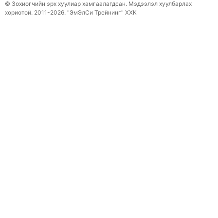
© Зохиогчийн эрх хуулиар хамгаалагдсан. Мэдээлэл хуулбарлах
хориотой. 2011-2026. "ЭмЭлСи Трейнинг" ХХК