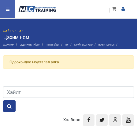
ФАЙЛЫН САН
Цахим ном
/
/
/
/
/
/
ЦАХИМ НОМ
СУДАЛГААНЫ ТАЙЛАН
ПРЕСЕНТЭЙШН
PDF
ГЭРИЙН ДААЛГАВАР
НОМЫН ТОВЧЛОЛ
Одоохондоо мэдээлэл алга
Холбоос