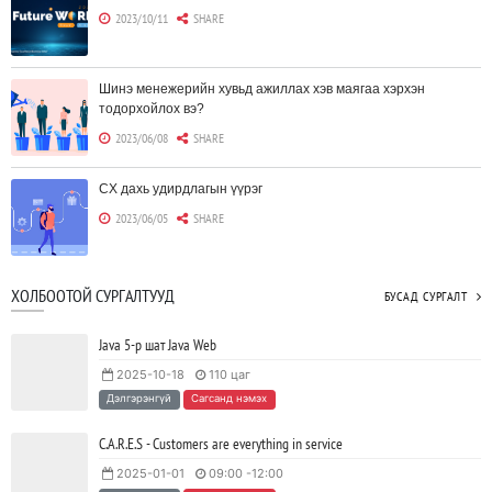
2023/10/11
SHARE
Шинэ менежерийн хувьд ажиллах хэв маягаа хэрхэн
тодорхойлох вэ?
2023/06/08
SHARE
CX дахь удирдлагын үүрэг
2023/06/05
SHARE
Борлуулагчид "ЮҮЛҮҮР"-т төвлөрөх шаардлагагүй болж
ХОЛБООТОЙ СУРГАЛТУУД
БУСАД СУРГАЛТ
байна
2023/06/02
SHARE
Java 5-р шат Java Web
2025-10-18
110 цаг
Тодорхойгүй цаг үед CEO нар хэрхэн инновацийг дэмжих вэ?
Дэлгэрэнгүй
Сагсанд нэмэх
2023/05/17
SHARE
C.A.R.E.S - Customers are everything in service
2025-01-01
09:00 -12:00
JAVA программчлалын хэлний олимпиад амжилттай зохион