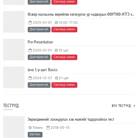
Дэлгэрэнгүй
Сагсанд нэмэх
байгуулагдлаа.
2023/05/15
SHARE
Өсвөр насныхны өөрийгөө хөгжүүлэх ур чадварын ӨӨРТӨӨ ИТГЭ хөтөлбөр
2025-01-01
14:00-17:00
Java VS Python: Аль хэлийг түрүүлж сурах вэ?
Дэлгэрэнгүй
Сагсанд нэмэх
2023/04/27
SHARE
Pro-Presentation
2025-01-01
10 цаг
Ажил дээрээ сайн найзтай байх нь ажлын бүтээмж
Дэлгэрэнгүй
Сагсанд нэмэх
нэмэгдүүлж, тогтвортой ажиллах суурь болдог
2023/04/25
SHARE
Java 1-р шат: Basics
2024-12-07
21 цаг
Дэлгэрэнгүй
Сагсанд нэмэх
ТЕСТҮҮД
БҮХ ТЕСТҮҮД
Зөрөлдөөнийг зохицуулах хэв маягийг тодорхойлох тест
10мин
2018-05-15
Бөглөх