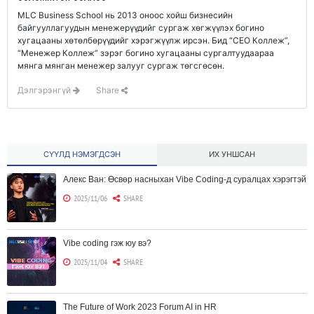
MLC Business School нь 2013 оноос хойш бизнесийн
байгууллагуудын менежерүүдийг сургаж хөгжүүлэх богино
хугацааны хөтөлбөрүүдийг хэрэгжүүлж ирсэн. Бид “СЕО Коллеж”,
“Менежер Коллеж” зэрэг богино хугацааны сургалтуудаараа
мянга мянган менежер залууг сургаж төгсгөсөн.
Дэлгэрэнгүй
Share
СҮҮЛД НЭМЭГДСЭН
ИХ УНШСАН
Алекс Ван: Өсвөр насныхан Vibe Coding-д суралцах хэрэгтэй
2025/11/06
SHARE
Vibe coding гэж юу вэ?
2025/11/04
SHARE
The Future of Work 2023 Forum AI in HR