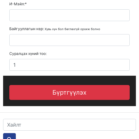
И-Мэйл:*
Байгууллагын нэр:
Хувь хүн бол бөглөхгүй орхиж болно
Суралцах хүний тоо: