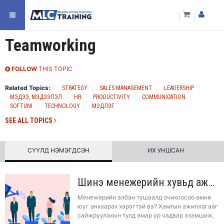
Teamworking
FOLLOW
THIS TOPIC
Related Topics:
STRATEGY
SALES MANAGEMENT
LEADERSHIP
МЭДЭЭ, МЭДЭЭЛЭЛ
HR
PRODUCTIVITY
COMMUNICATION
SOFTUNI
TECHNOLOGY
МЭДЛЭГ
SEE ALL TOPICS
СҮҮЛД НЭМЭГДСЭН
ИХ УНШСАН
Шинэ менежерийн хувьд ажиллах хэв маягаа хэрхэн тодорхойлох вэ?
Менежерийн албан тушаалд очихоосоо өмнө
юуг анхаарах хэрэгтэй вэ? Хамтын ажиллагааг
сайжруулахын тулд ямар ур чадвар эзэмшиж,