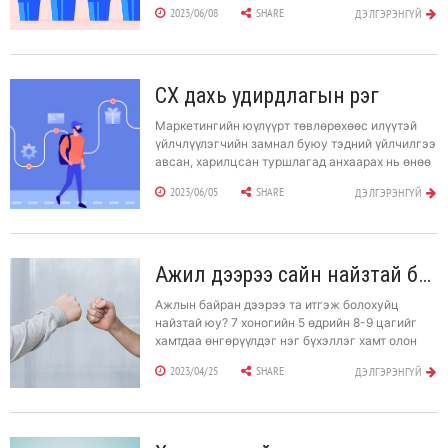
юуны тухай мэдлэгтэй байвал зохилтой вэ? Анх
2023/06/08
SHARE
ДЭЛГЭРЭНГҮЙ
удаа менежер болж буй хүмүүст зориулан
бэлтгэсэн Harvard Business Review-ийн
нийтлэлийг та бүхэнд орчуулан хүргэж байна.
CX дахь удирдлагын үүрэг
Маркетингийн юүлүүрт төвлөрөхөөс илүүтэй
үйлчлүүлэгчийн замнал буюу тэдний үйлчилгээ
авсан, харилцсан туршлагад анхаарах нь өнөө
цагт хамгийн оновчтой болжээ. Харин CX-ыг
2023/06/05
SHARE
ДЭЛГЭРЭНГҮЙ
сайжруулахад удирдлагын зүгээс ямар үүрэг,
оролцоотой байх вэ?
Ажил дээрээ сайн найзтай байх нь ажлын бүтээмж нэмэгдүүлж, тогтвортой ажиллах суурь болдог
Ажлын байран дээрээ та итгэж болохуйц
найзтай юу? 7 хоногийн 5 өдрийн 8-9 цагийг
хамтдаа өнгөрүүлдэг нэг бүхэллэг хамт олон
дунд таньтай санал нийлэх, гар нийлэх хэн
2023/04/25
SHARE
ДЭЛГЭРЭНГҮЙ
нэгэн байдаг шүү дээ.