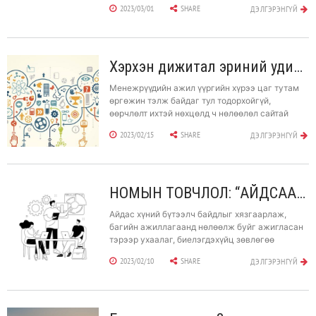
2023/03/01
SHARE
ДЭЛГЭРЭНГҮЙ
бол тэднээс ТҮРҮҮЛЖ АЛХАХ явдал юм.
Хэрхэн дижитал эриний удирдагч болох вэ?
Менежрүүдийн ажил үүргийн хүрээ цаг тутам
өргөжин тэлж байдаг тул тодорхойгүй,
өөрчлөлт ихтэй нөхцөлд ч нөлөөлөл сайтай
байх хэрэгтэй. Дижитал хувсал бизнесийн
2023/02/15
SHARE
ДЭЛГЭРЭНГҮЙ
урсгалд нөлөөлөхийн сацуу удирдан,
манлайллыг ч мөн өөрчилж байна.
НОМЫН ТОВЧЛОЛ: “АЙДСААС АНГИД АЖЛЫН БАЙР”
Айдас хүний бүтээлч байдлыг хязгаарлаж,
багийн ажиллагаанд нөлөөлж буйг ажигласан
тэрээр ухаалаг, биелэгдэхүйц зөвлөгөө
боловсруулж, айдсаас ангид ажлын байрыг
2023/02/10
SHARE
ДЭЛГЭРЭНГҮЙ
бий болгохыг зорьжээ. Удирдан манлайлах
хүсэлтэй хэн бүхэн унших ёстой ном гэж
дүгнэж байна.