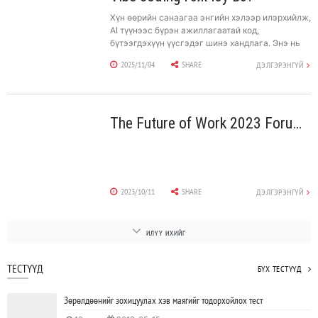
Хүн өөрийн санаагаа энгийн хэлээр илэрхийлж,
AI түүнээс бүрэн ажиллагаатай код,
бүтээгдэхүүн үүсгэдэг шинэ хандлага. Энэ нь
нарийн синтакс сурах бус, AI-тай хамт бүтээх
2025/11/04
SHARE
ДЭЛГЭРЭНГҮЙ
чадварт суурилдаг.
The Future of Work 2023 Forum AI in HR
2023/10/11
SHARE
ДЭЛГЭРЭНГҮЙ
ИЛҮҮ ИХИЙГ
ТЕСТҮҮД
БҮХ ТЕСТҮҮД
Зөрөлдөөнийг зохицуулах хэв маягийг тодорхойлох тест