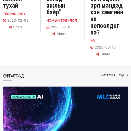
тухай
ажлын
эрүүл мэндэд
байр"
хэн хамгийн
TECHNOLOGY
их
2023-02-08
НОМЫН ТОВЧЛОЛ
нөлөөлдөг
Share
2023-02-10
вэ?
Share
HR
2023-03-13
Share
СУРГАЛТУУД
БҮХ СУРГАЛТУУД