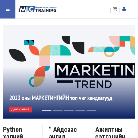
2023 оны МАРКЕТИНГИЙН топ чиг хандлагууд
Дэлгэрэнгүй
Python
" Айдсаас
Ажилтны
хэлний
ангид
сэтгэцийн