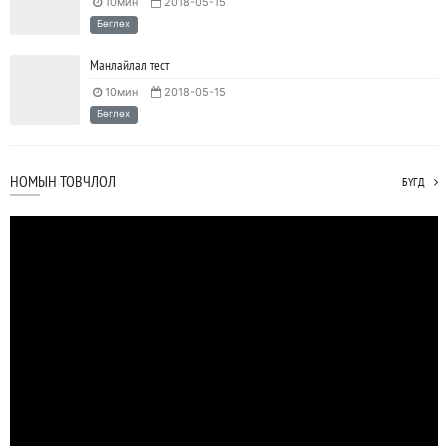
10мин
2018-05-15
Бөглөх
Манлайлал тест
10мин
2018-05-15
Бөглөх
НОМЫН ТОВЧЛОЛ
БҮГД