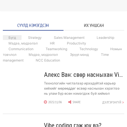
СҮҮЛД НЭМЭГДСЭН
ИХ УНШСАН
Бүгд
Strategy
Sales Management
Leadership
Мэдээ, мэдээлэл
HR
Productivity
Communication
Teamworking
Technology
Номын
товчлол
Мэдээ, мэдээлэл
Эрүүл мэнд
Time
management
NCC Education
Алекс Ван: Өсвөр насныхан Vibe Coding-д суралцах хэрэгтэй
Технологийн чиглэлээр ирээдүйтэй карьер
хийхийг мөрөөддөг өсвөр насныхан хэрэглээ
нь улам бүр өсөн нэмэгдэж буй хиймэл
оюунаар код үүсгэх хэрэгслүүдэд шимтэн,
2025/11/06
SHARE
ДЭЛГЭРЭНГҮЙ
хиймэл оюуны ур чадвараа сайжруулах
боломжийг ашиглах ёстой гэж хамгийн залуу
тэрбумтан, Scale AI-г үүсгэн байгуулагч
Александр Ван хэлжээ.
Vibe coding гэж юу вэ?