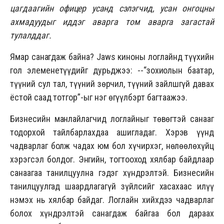
цагдаагийн офицер усанд сэлэгчид, усан онгоцны
ахмадуудыг иддэг аварга том аварга загастай
тулалддаг.
Ямар санагдаж байна? Jaws киноны логлайнд түүхийн
гол элеменетүүдийг дурьджээ: --“зохиолын баатар,
түүний сул тал, түүний зөрчил, түүний зайлшгүй давах
ёстой саад тотгор”-ыг нэг өгүүлбэрт багтаажээ.
Бизнесийн манлайлагчид логлайныг төвөгтэй санааг
тодорхой тайлбарлахдаа ашигладаг. Хэрэв үүнд
чадварлаг болж чадах юм бол хүчирхэг, нөлөөлөхүйц
хэрэгсэл болдог. Энгийн, тогтооход хялбар байдлаар
санаагаа танилцуулна гэдэг хүндрэлтэй. Бизнесийн
танилцуулгад шаардлагагүй зүйлсийг хасахаас илүү
нэмэх нь хялбар байдаг. Логлайн хийхдээ чадварлаг
болох хүндрэлтэй санагдаж байгаа бол дараах