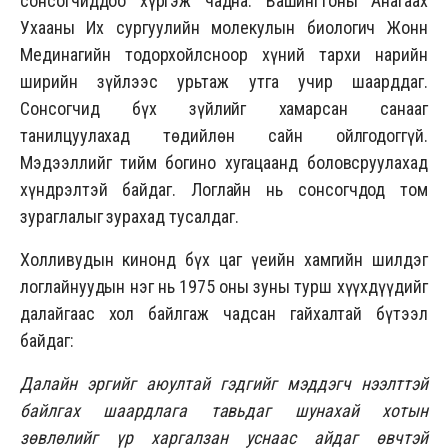
сонсогчиддоо хүргэж чадна. Вашингтоны Анагаах
Ухааны Их сургуулийн молекулын биологич Жонн
Мединагийн тодорхойлсноор хүний тархи нарийн
ширийн зүйлээс урьтаж утга учир шаарддаг.
Сонсогчид бүх зүйлийг хамарсан санааг
танилцуулахад төдийлөн сайн ойлгодоггүй.
Мэдээллийг тийм богино хугацаанд боловсруулахад
хүндрэлтэй байдаг. Логлайн нь сонсогчдод том
зураглалыг зурахад тусалдаг.
Холливудын кинонд бүх цаг үеийн хамгийн шилдэг
логлайнуудын нэг нь 1975 оны зуны турш хүүхдүүдийг
далайгаас хол байлгаж чадсан гайхалтай бүтээл
байдаг:
Далайн эргийг аюултай гэдгийг мэддэгч нээлттэй
байлгах шаардлага тавьдаг шунахай хотын
зөвлөлийг үр харгалзан уснаас айдаг өвчтэй