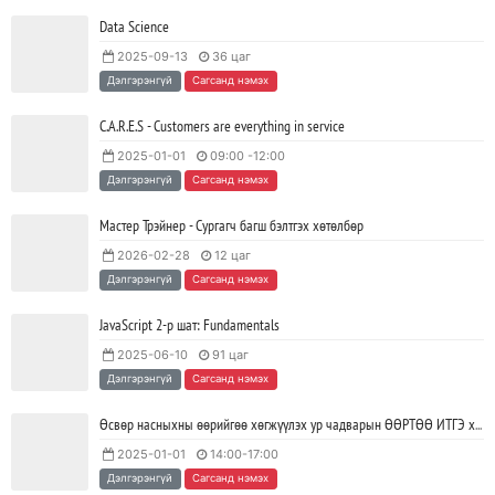
2023/06/02
SHARE
Data Science
2025-09-13
36 цаг
Тодорхойгүй цаг үед CEO нар хэрхэн инновацийг дэмжих вэ?
Дэлгэрэнгүй
Сагсанд нэмэх
2023/05/17
SHARE
C.A.R.E.S - Customers are everything in service
2025-01-01
09:00 -12:00
JAVA программчлалын хэлний олимпиад амжилттай зохион
Дэлгэрэнгүй
Сагсанд нэмэх
байгуулагдлаа.
2023/05/15
SHARE
Мастер Трэйнер - Сургагч багш бэлтгэх хөтөлбөр
2026-02-28
12 цаг
Java VS Python: Аль хэлийг түрүүлж сурах вэ?
Дэлгэрэнгүй
Сагсанд нэмэх
2023/04/27
SHARE
JavaScript 2-р шат: Fundamentals
2025-06-10
91 цаг
Ажил дээрээ сайн найзтай байх нь ажлын бүтээмж
Дэлгэрэнгүй
Сагсанд нэмэх
нэмэгдүүлж, тогтвортой ажиллах суурь болдог
2023/04/25
SHARE
Өсвөр насныхны өөрийгөө хөгжүүлэх ур чадварын ӨӨРТӨӨ ИТГЭ хөтөлбөр
2025-01-01
14:00-17:00
Дэлгэрэнгүй
Сагсанд нэмэх