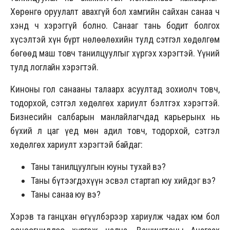
Хөрөнгө оруулалт авахгүй бол хамгийн сайхан санаа ч
хэнд ч хэрэггүй болно. Санааг тань бодит болгох
хүсэлтэй хүн бүрт нөлөөлөхийн тулд сэтгэл хөдөлгөм
бөгөөд маш товч танилцуулгыг хүргэх хэрэгтэй. Үүний
тулд логлайн хэрэгтэй.
Киноны гол санааны талаарх асуултад зохиолч товч,
тодорхой, сэтгэл хөдөлгөх хариулт бэлтгэх хэрэгтэй.
Бизнесийн салбарын манлайлагчдад карьерынх нь
бүхий л цаг үед мөн адил товч, тодорхой, сэтгэл
хөдөлгөх хариулт хэрэгтэй байдаг:
Таны танилцуулгын юуны тухай вэ?
Таны бүтээгдэхүүн эсвэл стартап юу хийдэг вэ?
Таны санаа юу вэ?
Хэрэв та ганцхан өгүүлбэрээр хариулж чадах юм бол