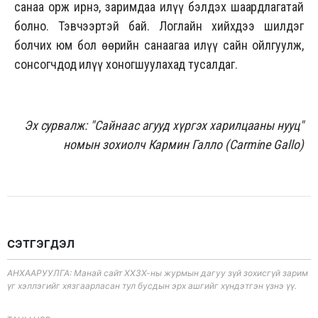
санаа орж ирнэ, заримдаа илүү бэлдэх шаардлагатай
болно. Тэвчээртэй бай. Логлайн хийхдээ шилдэг
болчих юм бол өөрийн санаагаа илүү сайн ойлгуулж,
сонсогчдод илүү хоногшуулахад тусалдаг.
Эх сурвалж: "Сайнаас агууд хүргэх харилцааны нууц"
номын зохиолч Кармин Галло (Carmine Gallo)
СЭТГЭГДЭЛ
АНХААРУУЛГА: Манай сайт ХХЗХ-ны журмын дагуу зүй зохисгүй зарим
үг хэллэгийг хязгаарласан тул бусдын эрх ашгийг хүндэтгэн үзнэ үү.