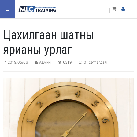
Цахилгаан шатны
ярианы урлаг
2019/05/06
Админ
6319
0
сэтгэгдэл