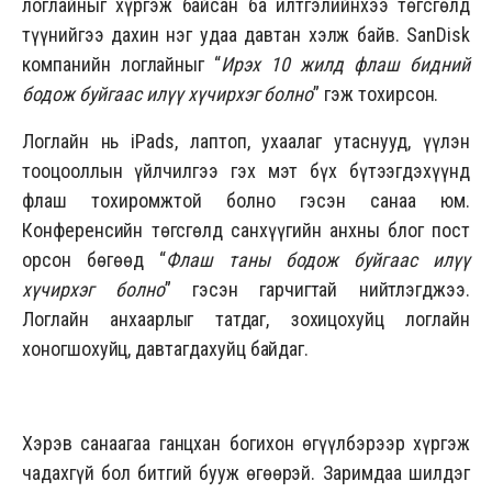
логлайныг хүргэж байсан ба илтгэлийнхээ төгсгөлд
түүнийгээ дахин нэг удаа давтан хэлж байв. SanDisk
компанийн логлайныг “
Ирэх 10 жилд флаш бидний
бодож буйгаас илүү хүчирхэг болно
” гэж тохирсон.
Логлайн нь iPads, лаптоп, ухаалаг утаснууд, үүлэн
тооцооллын үйлчилгээ гэх мэт бүх бүтээгдэхүүнд
флаш тохиромжтой болно гэсэн санаа юм.
Конференсийн төгсгөлд санхүүгийн анхны блог пост
орсон бөгөөд “
Флаш таны бодож буйгаас илүү
хүчирхэг болно
” гэсэн гарчигтай нийтлэгджээ.
Логлайн анхаарлыг татдаг, зохицохуйц логлайн
хоногшохуйц, давтагдахуйц байдаг.
Хэрэв санаагаа ганцхан богихон өгүүлбэрээр хүргэж
чадахгүй бол битгий бууж өгөөрэй. Заримдаа шилдэг