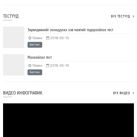
ТЕСТҮҮД
БҮХ ТЕСТҮҮД
Зөрөлдөөнийг зохицуулах хэв маягийг тодорхойлох тест
10мин
2018-05-15
Бөглөх
Манлайлал тест
10мин
2018-05-15
Бөглөх
ВИДЕО ИНФОГРАФИК
БҮХ ВИДЕО