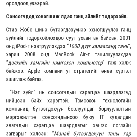
оролдоод үзээрэй.
Сонсогчдод хоногшиж үлдэх ганц зүйлийг тодорхойл.
Стив Жобс шинэ бүтээгдэхүүнээ хоногшүүлэх ганц
зүйлийг тодорхойлохдоо суут ухаантан байсан. 2001
онд iPod-г нэвтрүүлэхдээ “
1000 дууг халаасанд тань
”,
харин 2008 онд MacBook Air-г танилцуулахдаа
“
дэлхийн хамгийн нимгэхэн компьютер
” гэж хэлж
байжээ. Apple компани уг стратегийг өнөө хүртэл
ашиглаж байгаа.
“Нэг зүйл” нь сонсогчдын хэрэгцээ шаардлагад
нийцсэн байх хэрэгтэй. Томоохон технологийн
компанид бүтээгдэхүүн борлуулдаг борлуулалтын
мэргэжилтэн сонсогчдынхоо буюу IT худалдан
авагчдын хэрэгцээ шаардлагыг хангах логлайн
загварыг хэлсэн: “
Манай бүтээгдэхүүн таны гар