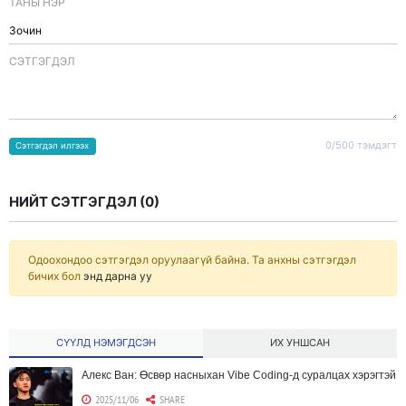
ТАНЫ НЭР
CЭТГЭГДЭЛ
0/500 тэмдэгт
Сэтгэгдэл илгээх
НИЙТ СЭТГЭГДЭЛ (
0
)
Одоохондоо сэтгэгдэл оруулаагүй байна. Та анхны сэтгэгдэл
бичих бол
энд дарна уу
СҮҮЛД НЭМЭГДСЭН
ИХ УНШСАН
Алекс Ван: Өсвөр насныхан Vibe Coding-д суралцах хэрэгтэй
2025/11/06
SHARE