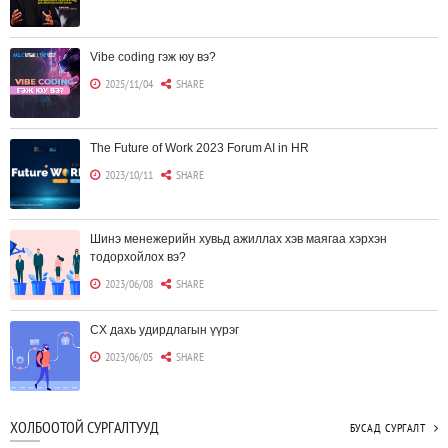
Vibe coding гэж юу вэ?
2025/11/04
SHARE
The Future of Work 2023 Forum AI in HR
2023/10/11
SHARE
Шинэ менежерийн хувьд ажиллах хэв маягаа хэрхэн
тодорхойлох вэ?
2023/06/08
SHARE
CX дахь удирдлагын үүрэг
2023/06/05
SHARE
Борлуулагчид "ЮҮЛҮҮР"-т төвлөрөх шаардлагагүй болж
ХОЛБООТОЙ СУРГАЛТУУД
БУСАД СУРГАЛТ
байна