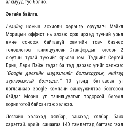
алхмууд тус болно.
Энгийн байлга.
Leading
номын зохиолч хөрөнгө оруулагч Майкл
Морицын оффист нь алхаж орж ирээд түүний урьд
өмнө сонсож байгаагүй хамгийн товч бизнес
төлөвлөгөөг танилцуулсан Станфордыг төгссөн 2
оюутны тухай түүхийг ярьсан юм. Тэднийг Сергей
Брин, Лари Пэйж гэдэг ба тэд дараах үгийг хэлжээ:
“
Google
дэлхийн мэдээллийг боловсруулж, нийтэд
хүртээмжтэй болгодог.”
10 үгэнд батгаасан уг
логлайнаар Google компани санхүүжилтээ босгосон
байдаг Мориц уг танилцуулгыг тодорхой бөгөөд
зорилготой байсан гэж хэлжээ.
Логлайн хэлэхэд хялбар, санахад хялбар байх
хэрэгтэй. Өөрийн санаагаа 140 тэмдэгтэд багтаах гээд