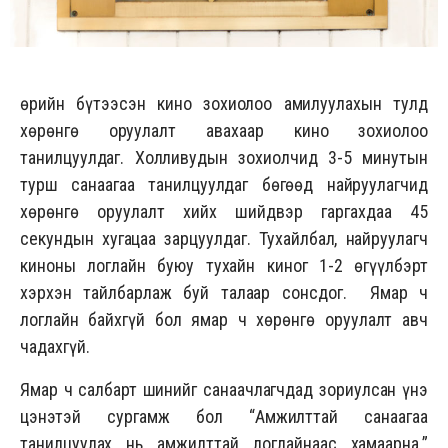
Өөрийн бүтээсэн кино зохиолоо амилуулахын тулд
хөрөнгө оруулалт авахаар кино зохиолоо
танилцуулдаг. Холливудын зохиолчид 3-5 минутын
турш санаагаа танилцуулдаг бөгөөд найруулагчид
хөрөнгө оруулалт хийх шийдвэр гаргахдаа 45
секундын хугацаа зарцуулдаг. Тухайлбал, найруулагч
киноны логлайн буюу тухайн киног 1-2 өгүүлбэрт
хэрхэн тайлбарлаж буй талаар сонсдог. Ямар ч
логлайн байхгүй бол ямар ч хөрөнгө оруулалт авч
чадахгүй.
Ямар ч салбарт шинийг санаачлагчдад зориулсан үнэ
цэнэтэй сургамж бол “Амжилттай санаагаа
танилцуулах нь амжилттай логлайнаас хамаарна.”