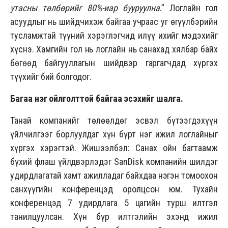
утасны төлбөрийг 80%-иар бууруулна
.” Логлайн гол
асуудлыг нь шийдчихэж байгаа учраас уг өгүүлбэрийн
тусламжтай түүний хэрэглэгчид илүү ихийг мэдэхийг
хүснэ. Хамгийн гол нь логлайн нь санахад хялбар байх
бөгөөд байгууллагын шийдвэр гаргагчдад хүргэх
түүхийг бий болгодог.
Багаа нэг ойлголттой байгаа эсэхийг шалга.
Танай компанийг төлөөлдөг эсвэл бүтээгдэхүүн
үйлчилгээг борлуулдаг хүн бүрт нэг ижил логлайныг
хүргэх хэрэгтэй. Жишээлбэл: Санах ойн багтаамж
бүхий флаш үйлдвэрлэдэг SanDisk компанийн шилдэг
удирдлагатай хамт ажилладаг байхдаа нэгэн томоохон
санхүүгийн конференцэд оролцсон юм. Тухайн
конференцэд 7 удирдлага 5 цагийн турш илтгэл
танилцуулсан. Хүн бүр илтгэлийн эхэнд ижил