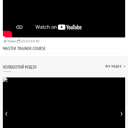
10мин
2022/03/30
MASTER TRAINER COURSE
ХОЛБООТОЙ МЭДЭЭ
БҮХ МЭДЭЭ
‹
›