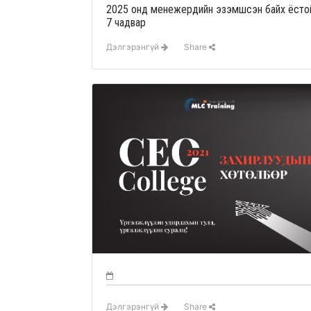
2025 онд менежерүүдийн эзэмшсэн байх ёсто
7 чадвар
Дэлгэрэнгүй
Share
Дэлгэрэнгүй
Share