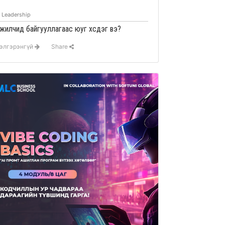
Leadership
жилчид байгууллагаас юуг хүсдэг вэ?
элгэрэнгүй
Share