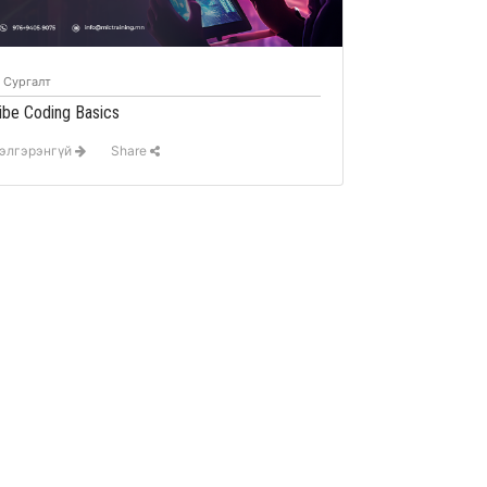
Сургалт
ibe Coding Basics
элгэрэнгүй
Share