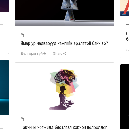
С
б
Ямар ур чадварууд хамгийн эрэлттэй байх вэ?
Д
Дэлгэрэнгүй
Share
Тархины хөгжилд бясалгал хэрхэн нөлөөлдөг