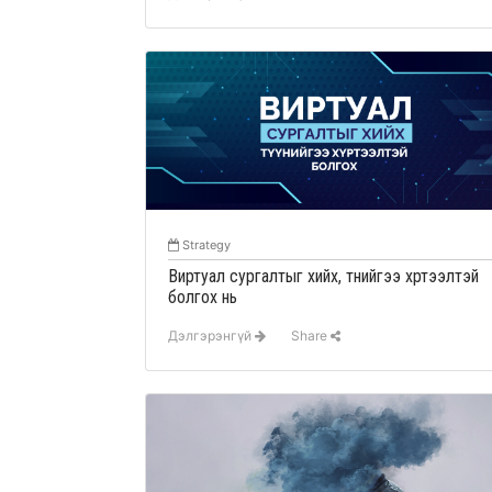
Strategy
Виртуал сургалтыг хийх, түүнийгээ хүртээлтэй
болгох нь
Дэлгэрэнгүй
Share