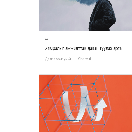
Хямралыг амжилттай даван туулах арга
Дэлгэрэнгүй
Share