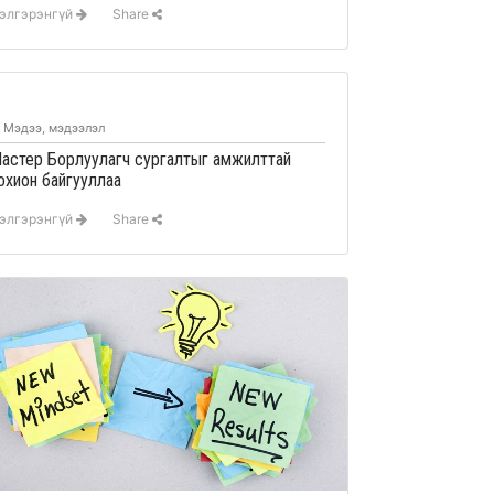
элгэрэнгүй
Share
Мэдээ, мэдээлэл
астер Борлуулагч сургалтыг амжилттай
охион байгууллаа
элгэрэнгүй
Share