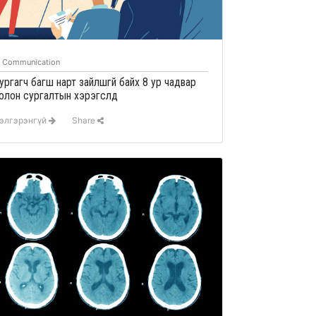
Communication
ургагч багш нарт зайлшгүй байх 8 ур чадвар
олон сургалтын хэрэгслүүд
элгэрэнгүй
Share