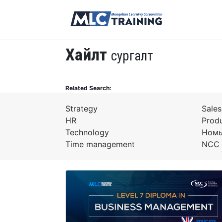
Хайлт
сургалт
Related Search:
Strategy
Sale
HR
Produ
Technology
Номы
Time management
NCC 