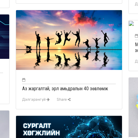
Д
М
з
Д
Аз жаргалтай, эрүүл амьдралын 40 зөвлөмж
Дэлгэрэнгүй
Share