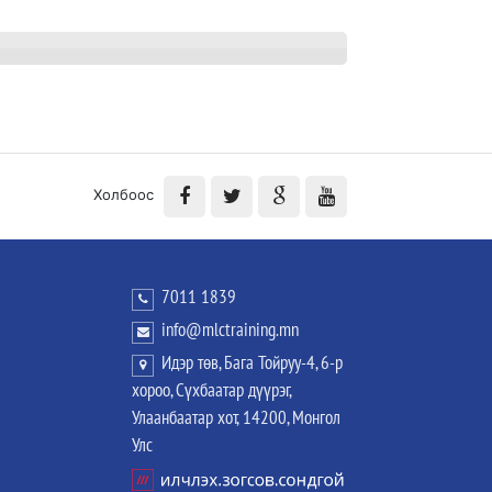
Холбоос
7011 1839
info@mlctraining.mn
Идэр төв, Бага Тойруу-4, 6-р
хороо, Сүхбаатар дүүрэг,
Улаанбаатар хот, 14200, Монгол
Улс