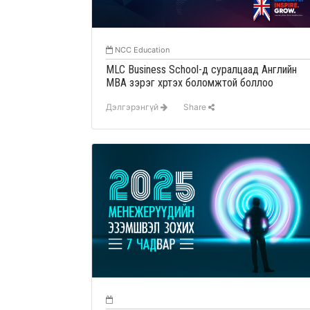
NCC Education
MLC Business School-д суралцаад Английн
МВА зэрэг хүртэх боломжтой боллоо
Дэлгэрэнгүй
Share