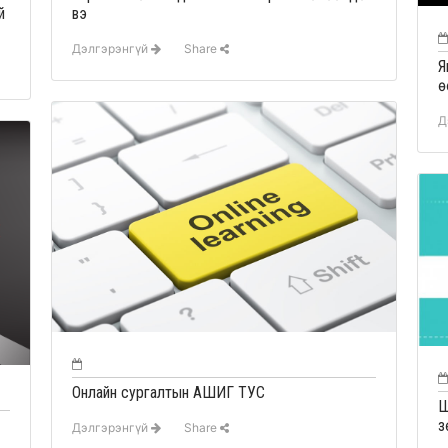
й
вэ
Дэлгэрэнгүй
Share
Я
ө
Д
Онлайн сургалтын АШИГ ТУС
Ш
з
Дэлгэрэнгүй
Share