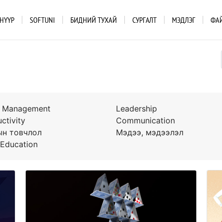
НҮҮР
SOFTUNI
БИДНИЙ ТУХАЙ
СУРГАЛТ
МЭДЛЭГ
ФА
s Management
Leadership
ctivity
Communication
н товчлол
Мэдээ, мэдээлэл
Education