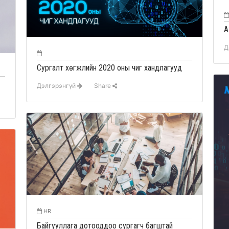
А
Д
Сургалт хөгжлийн 2020 оны чиг хандлагууд
Дэлгэрэнгүй
Share
HR
Байгууллага дотооддоо сургагч багштай