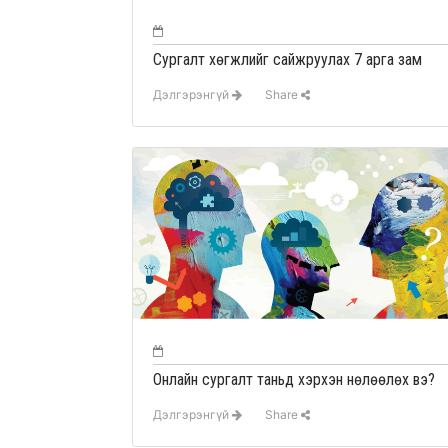
Сургалт хөгжлийг сайжруулах 7 арга зам
Дэлгэрэнгүй
Share
Онлайн сургалт таньд хэрхэн нөлөөлөх вэ?
Дэлгэрэнгүй
Share