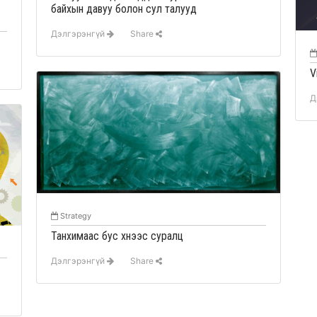
байхын давуу болон сул талууд
Дэлгэрэнгүй
Share
V
Д
Strategy
Танхимаас бус хүнээс суралц
Дэлгэрэнгүй
Share