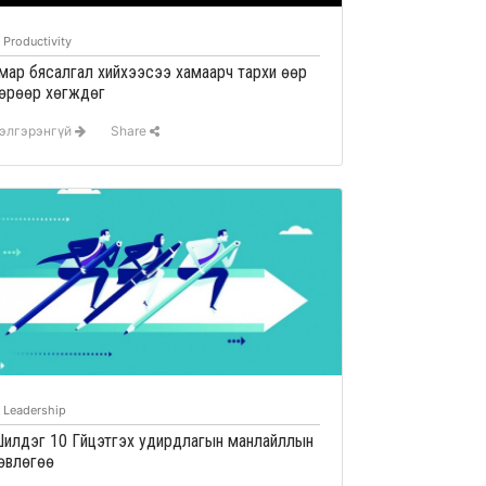
Productivity
мар бясалгал хийхээсээ хамаарч тархи өөр
өрөөр хөгждөг
элгэрэнгүй
Share
Leadership
илдэг 10 Гүйцэтгэх удирдлагын манлайллын
өвлөгөө