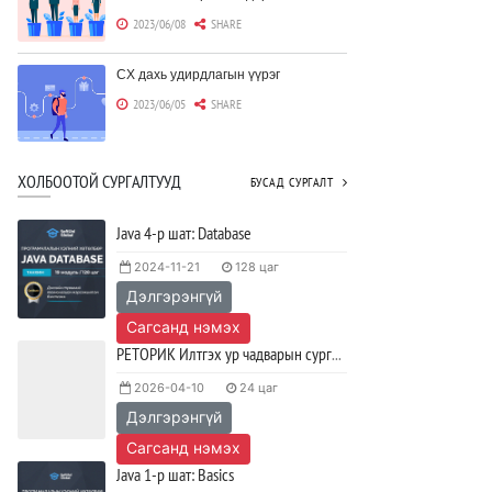
2023/06/08
SHARE
CX дахь удирдлагын үүрэг
2023/06/05
SHARE
Борлуулагчид "ЮҮЛҮҮР"-т төвлөрөх
ХОЛБООТОЙ СУРГАЛТУУД
БУСАД СУРГАЛТ
шаардлагагүй болж байна
2023/06/02
SHARE
Java 4-р шат: Database
2024-11-21
128 цаг
Тодорхойгүй цаг үед CEO нар хэрхэн
Дэлгэрэнгүй
инновацийг дэмжих вэ?
2023/05/17
SHARE
Сагсанд нэмэх
РЕТОРИК Илтгэх ур чадварын сургалт
JAVA программчлалын хэлний
2026-04-10
24 цаг
олимпиад амжилттай зохион
байгуулагдлаа.
Дэлгэрэнгүй
2023/05/15
SHARE
Сагсанд нэмэх
Java 1-р шат: Basics
Java VS Python: Аль хэлийг түрүүлж