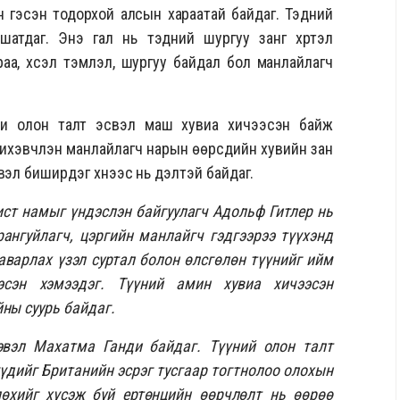
н гэсэн тодорхой алсын хараатай байдаг. Тэдний
 шатдаг. Энэ гал нь тэдний шургуу занг хүртэл
а, хүсэл тэмүүлэл, шургуу байдал бол манлайлагч
ци олон талт эсвэл маш хувиа хичээсэн байж
 ихэвчлэн манлайлагч нарын өөрсдийн хувийн зан
эл биширдэг хүнээс нь үүдэлтэй байдаг.
ист намыг үндэслэн байгуулагч Адольф Гитлер нь
ангуйлагч, цэргийн манлайгч гэдгээрээ түүхэнд
аварлах үзэл суртал болон өлсгөлөн түүнийг ийм
эсэн хэмээдэг. Түүний амин хувиа хичээсэн
йны суурь байдаг.
эвэл Махатма Ганди байдаг. Түүний олон талт
үдийг Британийн эсрэг тусгаар тогтнолоо олохын
лөхийг хүсэж буй ертөнцийн өөрчлөлт нь өөрөө