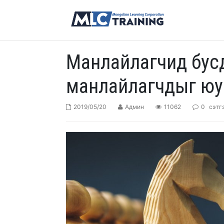
​Манлайлагчид бусд
манлайлагчдыг юу 
2019/05/20
Админ
11062
0
сэтг