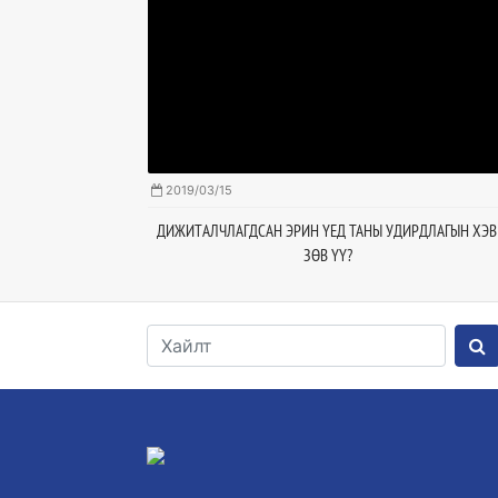
2019/03/15
 БАЙХЫН ДАВУУ ТАЛ
ДИЖИТАЛЧЛАГДСАН ЭРИН ҮЕД ТАНЫ УДИРДЛАГЫН ХЭВ
ЗӨВ ҮҮ?