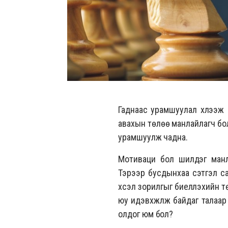
Гаднаас урамшуулал хүлээж
авахын төлөө манлайлагч бо
урамшуулж чадна.
Мотиваци бол шилдэг манл
Тэрээр бусдынхаа сэтгэл сан
хүсэл зорилгыг биелүүлэхийн 
юу идэвхжүүлж байдаг талаар
олдог юм бол?