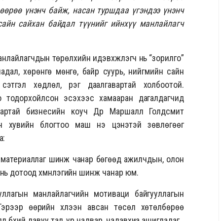
 өөрөө үнэнч байж, насан туршдаа үгэндээ үнэнч
сайн сайхан байдал түүнийг ийнхүү манлайлагч
нлайлагчдын төрөлхийн идэвхжүүлэгч нь “зорилго”
чадал, хөрөнгө мөнгө, байр суурь, нийгмийн сайн
сэтгэл хөдлөл, үүрэг даалгавартай холбоотой.
го тодорхойлсон эсэхээс хамааран дагалдагчид
дартай бизнесийн коуч Др Маршалл Голдсмит
йн хувийн блогтоо маш үнэ цэнэтэй зөвлөгөөг
а:
х материаллаг шинж чанар бөгөөд ажилчдын, олон
нь дотоод хүмүүнлэгийн шинж чанар юм.
уллагын манлайлагчийн мотиваци байгууллагын
Тэрээр өөрийн хүлээн авсан төсөл хөтөлбөрөө
д бүхий давуу тал, ур чадвар, чадавхиа ашигладаг.