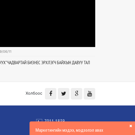
9/06/11
2019/03/15
СУУХ" ЧАДВАРТАЙ БИЗНЕС ЭРХЛЭГЧ БАЙХЫН ДАВУУ ТАЛ
ДИЖИТАЛЧЛАГДСАН 
Холбоос
7011 1839
info@mlctraining.mn
Маркетингийн мэдээ, мэдээлэл авах