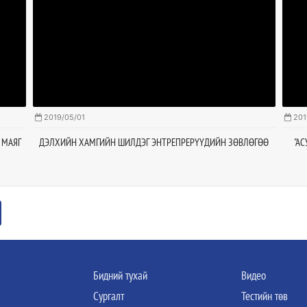
2019/05/01
201
 МАЯГ
ДЭЛХИЙН ХАМГИЙН ШИЛДЭГ ЭНТРЕПРЕРҮҮДИЙН ЗӨВЛӨГӨӨ
"А
Бидний тухай
Видео
Сургалт
Тестийн төв