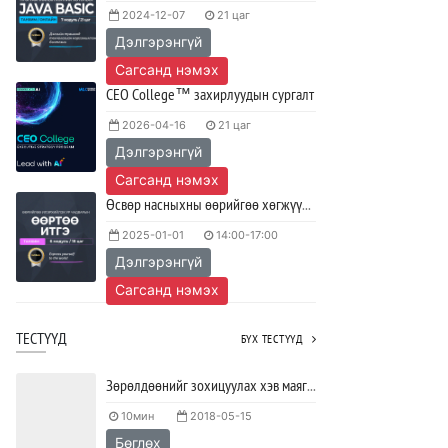
2024-12-07
21 цаг
сурах вэ?
Дэлгэрэнгүй
2023/04/27
SHARE
Сагсанд нэмэх
Ажил дээрээ сайн найзтай байх нь
CEO College™ захирлуудын сургалт
ажлын бүтээмж нэмэгдүүлж,
тогтвортой ажиллах суурь болдог
2026-04-16
21 цаг
Дэлгэрэнгүй
2023/04/25
SHARE
Сагсанд нэмэх
Өсвөр насныхны өөрийгөө хөгжүүлэх ур чадварын ӨӨРТӨӨ ИТГЭ хөтөлбөр
2025-01-01
14:00-17:00
Дэлгэрэнгүй
Сагсанд нэмэх
ТЕСТҮҮД
БҮХ ТЕСТҮҮД
Зөрөлдөөнийг зохицуулах хэв маягийг тодорхойлох тест
10мин
2018-05-15
Бөглөх