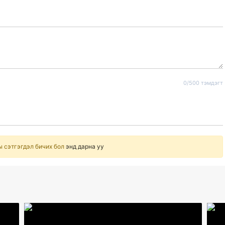
0/500 тэмдэгт
ы сэтгэгдэл бичих бол
энд дарна уу