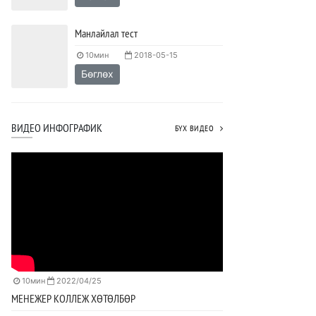
Манлайлал тест
10мин
2018-05-15
Бөглөх
ВИДЕО ИНФОГРАФИК
БҮХ ВИДЕО
10мин
2022/04/25
МЕНЕЖЕР КОЛЛЕЖ ХӨТӨЛБӨР