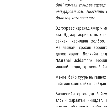
бай” хэмээх үгэндээ тэрээр
амьдарсан юм. Нийгми
йн 
болоход хөтөлсөн юм.
Эдгээрээс харахад ямар ч ма
юм. Эдгээр зорилго нь хүч 
сайхан, харилцаа холбоо, 
Манлайлагч хүрэхүйц зорил
дагаж явдаг. Дэлхийн ал
/Marshal Goldsmith/ өөри
манлайлагчдад хүргэсэн байн
Мөнгө, байр суурь нь гадна
нийтийн сайн сайхан байдал 
Бизнесийн ертөнцөд байгу
алсын хараатай нийцдэг. 
амжилттай хэрэгжүүлэхийн тул