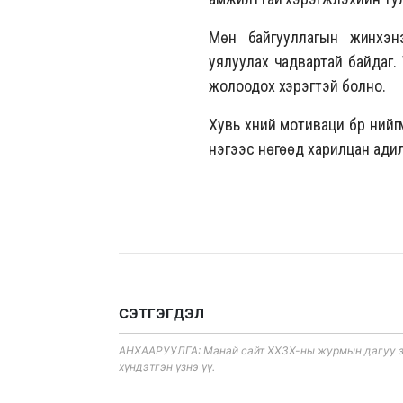
Мөн байгууллагын жинхэнэ
уялуулах чадвартай байдаг. 
жолоодох хэрэгтэй болно.
Хувь хүний мотиваци бүр ний
нэгээс нөгөөд харилцан адилг
СЭТГЭГДЭЛ
АНХААРУУЛГА: Манай сайт ХХЗХ-ны журмын дагуу зүй
хүндэтгэн үзнэ үү.