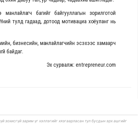
 манлайлагч багийг байгууллагын зорилготой
Үүний тулд гадаад, дотоод мотивациа хоёуланг нь
гмийн, бизнесийн, манлайлагчийн эсэхээс хамаарч
үй байдаг.
Эх сурвалж: entrepreneur.com
 зохисгүй зарим үг хэллэгийг хязгаарласан тул бусдын эрх ашгийг