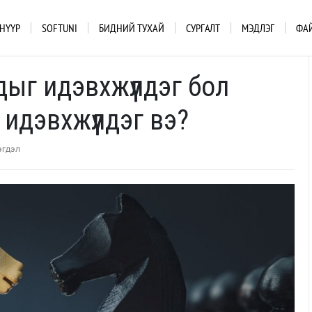
НҮҮР
SOFTUNI
БИДНИЙ ТУХАЙ
СУРГАЛТ
МЭДЛЭГ
ФА
ыг идэвхжүүлдэг бол
идэвхжүүлдэг вэ?
эгдэл