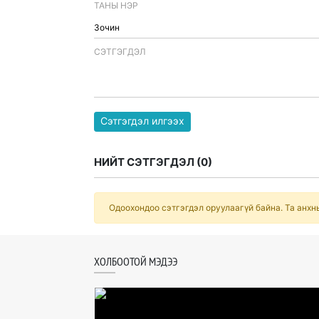
ТАНЫ НЭР
CЭТГЭГДЭЛ
Сэтгэгдэл илгээх
НИЙТ СЭТГЭГДЭЛ (
0
)
Одоохондоо сэтгэгдэл оруулаагүй байна. Та анхн
ХОЛБООТОЙ МЭДЭЭ