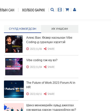
ЙЛЫН САН
ХОЛБОО БАРИХ
СҮҮЛД НЭМЭГДСЭН
ИХ УНШСАН
Алекс Ван: Өсвөр насныхан Vibe
Coding-д суралцах хэрэгтэй
2025/11/06
SHARE
Vibe coding гэж юу вэ?
2025/11/04
SHARE
The Future of Work 2023 Forum AI in
HR
2023/10/11
SHARE
Шинэ менежерийн хувьд ажиллах
хэв маягаа хэрхэн тодорхойлох вэ?