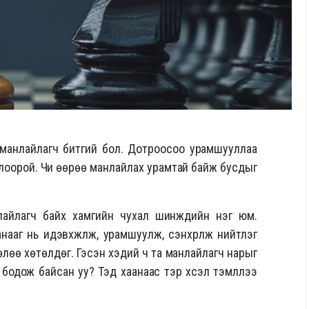
 манлайлагч битгий бол. Дотроосоо урамшууллаа
лоорой. Чи өөрөө манлайлах урамтай байж бусдыг
айлагч байх хамгийн чухал шинжүүдийн нэг юм.
ааг нь идэвхжүүлж, урамшуулж, сэнхрүүлж нийтлэг
төлөө хөтөлдөг. Гэсэн хэдий ч та манлайлагч нарыг
 бодож байсан уу? Тэд хаанаас тэр хүсэл тэмүүллээ