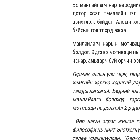
Бүх манлайлагч нар өөрсдий
дотор хүсэл тэмүүллийн гал
цэнэглэж байдаг. Алсын хара
байхын гол түлхүүрүүд ажээ.
Манлайлагч нарын мотива
болдог. Эдгээр мотиваци нь
чанар, амьдарч буй орчин эсв
Герман улсын улс төрч, Нац
хамгийн харгис хэрцгий дар
тэмдэглэгээтэй. Бидний ялг
манлайлагч болоход хэрг
мотиваци нь дэлхийн 2-р да
Өөр нэгэн эсрэг жишээ г
философи нь нийт Энэтхэгчү
төлөө урамшуулсан. “Өөрч