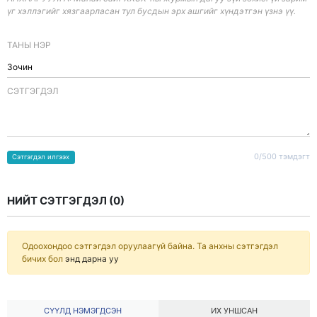
үг хэллэгийг хязгаарласан тул бусдын эрх ашгийг хүндэтгэн үзнэ үү.
ТАНЫ НЭР
CЭТГЭГДЭЛ
0/500 тэмдэгт
Сэтгэгдэл илгээх
НИЙТ СЭТГЭГДЭЛ (
0
)
Одоохондоо сэтгэгдэл оруулаагүй байна. Та анхны сэтгэгдэл
бичих бол
энд дарна уу
СҮҮЛД НЭМЭГДСЭН
ИХ УНШСАН