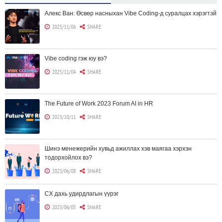
Алекс Ван: Өсвөр насныхан Vibe Coding-д суралцах хэрэгтэй
2025/11/06
SHARE
Vibe coding гэж юу вэ?
2025/11/04
SHARE
The Future of Work 2023 Forum AI in HR
2023/10/11
SHARE
Шинэ менежерийн хувьд ажиллах хэв маягаа хэрхэн
тодорхойлох вэ?
2023/06/08
SHARE
CX дахь удирдлагын үүрэг
2023/06/05
SHARE