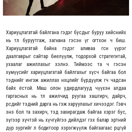
Хариуцлагатай байлгана гэдэг бусдыг буруу хийснийх
нь төлөө буруутгаж, загнана гэсэн үг огтхон ч биш.
Хариуцлагатай байна гэдэг аливаа өгсөн үүрэг
даалгаврыг сайтар биелүүлж, тодорхой стратегитай,
ухаалаг ажиллахыг хэлнэ. Тиймээс та ч гэсэн
хүмүүсийг хариуцлагатай байлгахыг хүсч байгаа бол
тэднийг ингэж ажиллах нөхцлийг бүрдүүлж өгч чадсан
байх ёстой. Маш олон удирдлагууд өчүүхэн алдаа
гаргасных нь төлөө ажилчид руугаа хашгирч, дайрч,
өөрсдийгөө тэдний дарга нь гэж харуулахыг хичээдэг. Гэвч
энэ бол та захирч, тэд захирагдаж байгаа хэрэг бус,
зүгээр хүчтэй нь хүчгүйгээ дийлдэг гэх балар эртний
дүр зургийг л бодитоор хэрэгжүүлж байгаагаас өөрцгүй