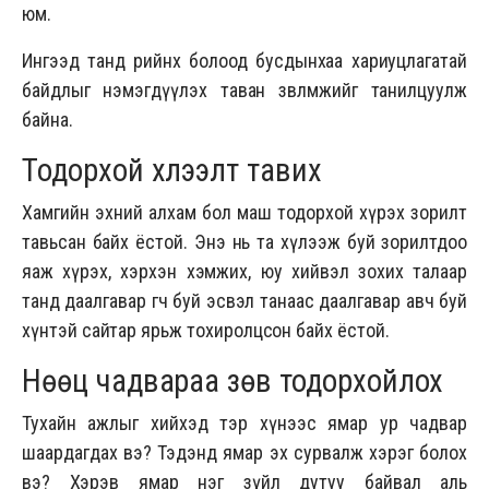
юм.
Ингээд танд өөрийнхөө болоод бусдынхаа хариуцлагатай
байдлыг нэмэгдүүлэх таван зөвлөмжийг танилцуулж
байна.
Тодорхой хүлээлт тавих
Хамгийн эхний алхам бол маш тодорхой хүрэх зорилт
тавьсан байх ёстой. Энэ нь та хүлээж буй зорилтдоо
яаж хүрэх, хэрхэн хэмжих, юу хийвэл зохих талаар
танд даалгавар өгч буй эсвэл танаас даалгавар авч буй
хүнтэй сайтар ярьж тохиролцсон байх ёстой.
Нөөц чадвараа зөв тодорхойлох
Тухайн ажлыг хийхэд тэр хүнээс ямар ур чадвар
шаардагдах вэ? Тэдэнд ямар эх сурвалж хэрэг болох
вэ? Хэрэв ямар нэг зүйл дутуу байвал аль