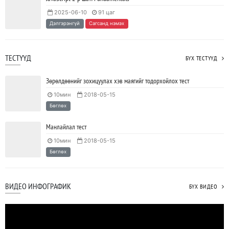
2025-06-10
91 цаг
Дэлгэрэнгүй
Сагсанд нэмэх
ТЕСТҮҮД
БҮХ ТЕСТҮҮД
Зөрөлдөөнийг зохицуулах хэв маягийг тодорхойлох тест
10мин
2018-05-15
Бөглөх
Манлайлал тест
10мин
2018-05-15
Бөглөх
ВИДЕО ИНФОГРАФИК
БҮХ ВИДЕО