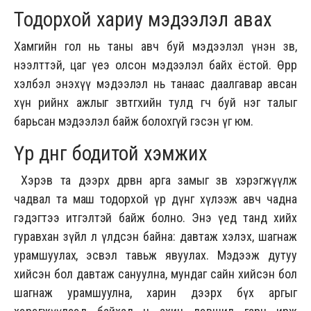
Тодорхой хариу мэдээлэл авах
Хамгийн гол нь таны авч буй мэдээлэл үнэн зөв,
нээлттэй, цаг үеэ олсон мэдээлэл байх ёстой. Өөрөөр
хэлбэл энэхүү мэдээлэл нь танаас даалгавар авсан
хүн өөрийнхөө ажлыг зөвтгөхийн тулд өгч буй нэг талыг
барьсан мэдээлэл байж болохгүй гэсэн үг юм.
Үр дүнг бодитой хэмжих
Хэрэв та дээрх дөрвөн арга замыг зөв хэрэгжүүлж
чадвал та маш тодорхой үр дүнг хүлээж авч чадна
гэдэгтээ итгэлтэй байж болно. Энэ үед танд хийх
гуравхан зүйл л үлдсэн байна: давтаж хэлэх, шагнаж
урамшуулах, эсвэл тавьж явуулах. Мэдээж дутуу
хийсэн бол давтаж сануулна, мундаг сайн хийсэн бол
шагнаж урамшуулна, харин дээрх бүх аргыг