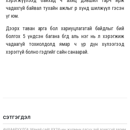
хэрэгжүүлээд байхад ч ахиц дэвшил гарч ирж
чадахгүй байвал тухайн ажлыг өөр хүнд шилжүүл гэсэн
үг юм.
Дээрх таван арга бол хариуцлагатай байдлыг бий
болгох 5 үндсэн багана бөгөөд аль нэг нь л хэрэгжиж
чадаагүй тохиолдолд ямар ч үр дүн хүлээгээд
хэрэггүй болно гэдгийг сайн санаарай.
СЭТГЭГДЭЛ
АНХААРУУЛГА: Манай сайт ХХЗХ-ны журмын дагуу зүй зохисгүй зарим