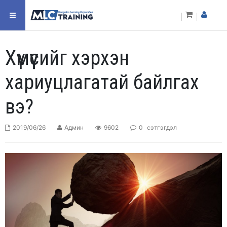
Хүмүүсийг хэрхэн
хариуцлагатай байлгах
вэ?
2019/06/26
Админ
9602
0
сэтгэгдэл