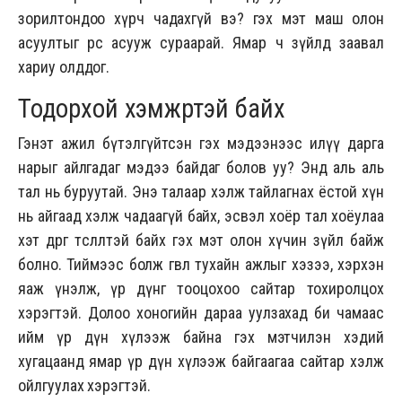
зорилтондоо хүрч чадахгүй вэ? гэх мэт маш олон
асуултыг өөрөөсөө асууж сураарай. Ямар ч зүйлд заавал
хариу олддог.
Тодорхой хэмжүүртэй байх
Гэнэт ажил бүтэлгүйтсэн гэх мэдээнээс илүү дарга
нарыг айлгадаг мэдээ байдаг болов уу? Энд аль аль
тал нь буруутай. Энэ талаар хэлж тайлагнах ёстой хүн
нь айгаад хэлж чадаагүй байх, эсвэл хоёр тал хоёулаа
хэт өөдрөг төсөөлөлтэй байх гэх мэт олон хүчин зүйл байж
болно. Тиймээс болж өгвөл тухайн ажлыг хэзээ, хэрхэн
яаж үнэлж, үр дүнг тооцохоо сайтар тохиролцох
хэрэгтэй. Долоо хоногийн дараа уулзахад би чамаас
ийм үр дүн хүлээж байна гэх мэтчилэн хэдий
хугацаанд ямар үр дүн хүлээж байгаагаа сайтар хэлж
ойлгуулах хэрэгтэй.