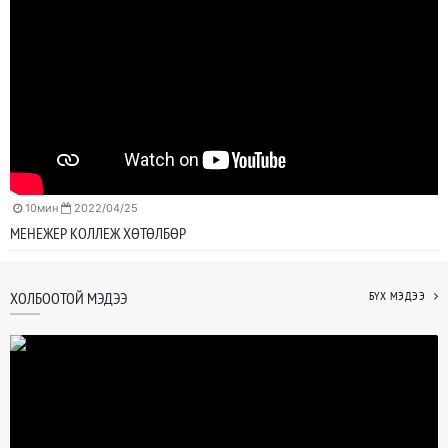
10мин
2022/04/25
МЕНЕЖЕР КОЛЛЕЖ ХӨТӨЛБӨР
ХОЛБООТОЙ МЭДЭЭ
БҮХ МЭДЭЭ