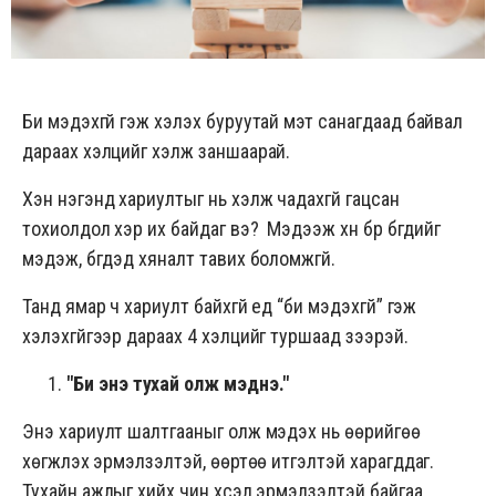
Би мэдэхгүй гэж хэлэх буруутай мэт санагдаад байвал
дараах хэлцийг хэлж заншаарай.
Хэн нэгэнд хариултыг нь хэлж чадахгүй гацсан
тохиолдол хэр их байдаг вэ? Мэдээж хүн бүр бүгдийг
мэдэж, бүгдэд хяналт тавих боломжгүй.
Танд ямар ч хариулт байхгүй үед “би мэдэхгүй” гэж
хэлэхгүйгээр дараах 4 хэлцийг туршаад үзээрэй.
"
Би энэ тухай олж мэднэ."
Энэ хариулт шалтгааныг олж мэдэх нь өөрийгөө
хөгжүүлэх эрмэлзэлтэй, өөртөө итгэлтэй харагддаг.
Тухайн ажлыг хийх чин хүсэл эрмэлзэлтэй байгаа