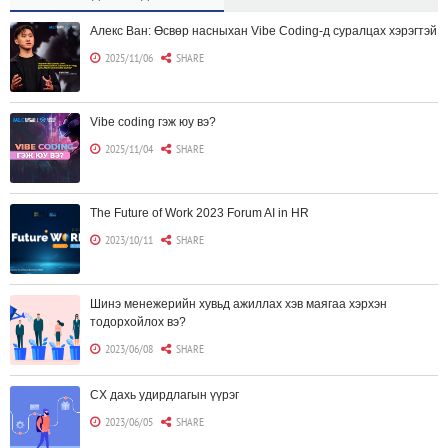
Алекс Ван: Өсвөр насныхан Vibe Coding-д суралцах хэрэгтэй
2025/11/06
SHARE
Vibe coding гэж юу вэ?
2025/11/04
SHARE
The Future of Work 2023 Forum AI in HR
2023/10/11
SHARE
Шинэ менежерийн хувьд ажиллах хэв маягаа хэрхэн
тодорхойлох вэ?
2023/06/08
SHARE
CX дахь удирдлагын үүрэг
2023/06/05
SHARE