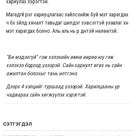
хариулах хэрэгтэй.
Магадгүй үүрэг хариуцлагаас зайлсхийж буй мэт харагдах
ч бүх зүйлд хяналт тавьдаг шилдэг зэвсэгтэй ухаалаг хүн
мэт харагдах болно. Аль аль нь үр дүнтэй нөлөөтэй.
"Би мэдэхгүй"
гэж хэлэхийн өмнө өөрөө юу гэж
хэлэхээ бодоод үзээрэй. Сайн хариулт өгөх нь сайн
ажилтан болохыг тань илтгэнэ.
Дээрх 4 хэлцийг туршаад үзээрэй. Харилцааны ур
чадвараа сайн хөгжүүлэх хэрэгтэй.
СЭТГЭГДЭЛ