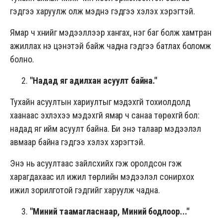
гэдгээ харуулж олж мэднэ гэдгээ хэлэх хэрэгтэй.
Ямар ч хүнийг мэдээллээр хангах, нэг баг болж хамтран
ажиллах үнэ цэнэтэй байж чадна гэдгээ батлах боломж
болно.
"
Надад яг адилхан асуулт байна."
Тухайн асуултын хариултыг мэдэхгүй тохиолдолд
хаанаас эхлэхээ мэдэхгүй ямар ч санаа төрөхгүй бол:
надад яг ийм асуулт байна. Би энэ талаар мэдээлэл
авмаар байна гэдгээ хэлэх хэрэгтэй.
Энэ нь асуултаас зайлсхийх гэж оролдсон гэж
харагдахаас илүү ижил төрлийн мэдээлэл сонирхох
ижил зорилготой гэдгийг харуулж чадна.
"
Миний таамагласнаар, Миний бодлоор..."