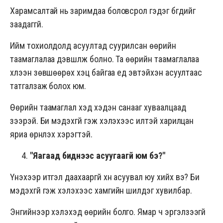
Харамсалтай нь заримдаа боловсрол гэдэг бүгдийг
заадаггүй.
Ийм тохиолдолд асуултад суурилсан өөрийн
таамаглалаа дэвшүүлж болно. Та өөрийн таамаглалаа
хүлээн зөвшөөрөх хэцүү байгаа үед эвтэйхэн асуултаас
татгалзаж болох юм.
Өөрийн таамаглал хэд хэдэн санааг хуваалцаад
үзээрэй. Би мэдэхгүй гэж хэлэхээс илүүтэй харилцан
яриа өрнүүлэх хэрэгтэй.
"
Яагаад биднээс асуугаагүй юм бэ?"
Үнэхээр итгэл даахааргүй хүн асуувал юу хийх вэ? Би
мэдэхгүй гэж хэлэхээс хамгийн шилдэг хувилбар.
Энгийнээр хэлэхэд өөрийн болго. Ямар ч эргэлзээгүй