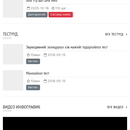
Java 5-р шат Java Web
2025-10-18
110 цаг
Дэлгэрэнгүй
Сагсанд нэмэх
ТЕСТҮҮД
БҮХ ТЕСТҮҮД
Зөрөлдөөнийг зохицуулах хэв маягийг тодорхойлох тест
10мин
2018-05-15
Бөглөх
Манлайлал тест
10мин
2018-05-15
Бөглөх
ВИДЕО ИНФОГРАФИК
БҮХ ВИДЕО