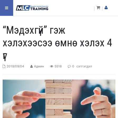
“Мэдэхгүй” гэж
хэлэхээсээ өмнө хэлэх 4
үг
2019/09/04
Админ
5518
0
сэтгэгдэл