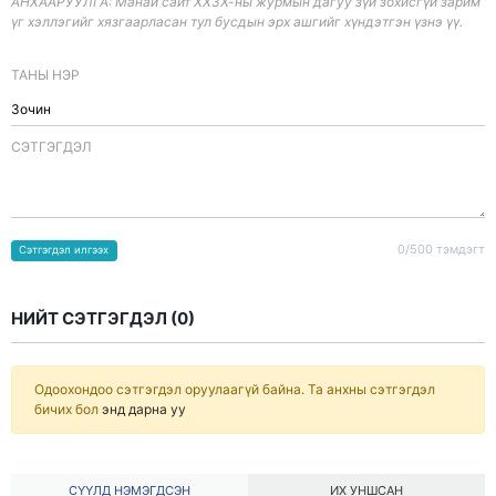
АНХААРУУЛГА: Манай сайт ХХЗХ-ны журмын дагуу зүй зохисгүй зарим
үг хэллэгийг хязгаарласан тул бусдын эрх ашгийг хүндэтгэн үзнэ үү.
ТАНЫ НЭР
CЭТГЭГДЭЛ
0/500 тэмдэгт
Сэтгэгдэл илгээх
НИЙТ СЭТГЭГДЭЛ (
0
)
Одоохондоо сэтгэгдэл оруулаагүй байна. Та анхны сэтгэгдэл
бичих бол
энд дарна уу
СҮҮЛД НЭМЭГДСЭН
ИХ УНШСАН