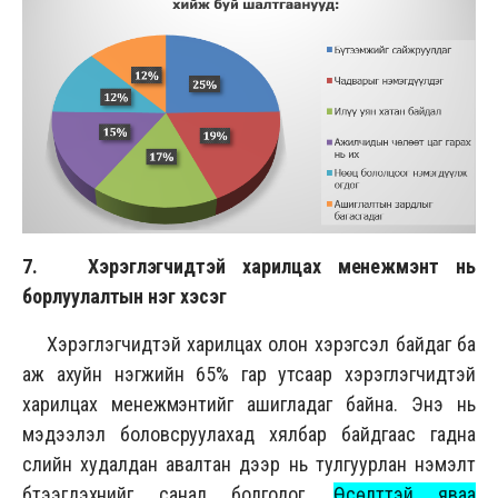
7. Хэрэглэгчидтэй харилцах менежмэнт нь
борлуулалтын нэг хэсэг
Хэрэглэгчидтэй харилцах олон хэрэгсэл байдаг ба
аж ахуйн нэгжийн 65% гар утсаар хэрэглэгчидтэй
харилцах менежмэнтийг ашигладаг байна. Энэ нь
мэдээлэл боловсруулахад хялбар байдгаас гадна
сүүлийн худалдан авалтан дээр нь тулгуурлан нэмэлт
бүтээгдэхүүнийг санал болгодог.
Өсөлттэй яваа