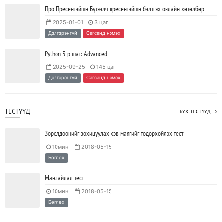
Про-Пресентэйшн Бүтээлч пресентэйшн бэлтгэх онлайн хөтөлбөр
2025-01-01
3 цаг
Ажил дээрээ сайн найзтай байх нь ажлын бүтээмж
Дэлгэрэнгүй
Сагсанд нэмэх
нэмэгдүүлж, тогтвортой ажиллах суурь болдог
2023/04/25
SHARE
Python 3-р шат: Advanced
2025-09-25
145 цаг
Дэлгэрэнгүй
Сагсанд нэмэх
ТЕСТҮҮД
БҮХ ТЕСТҮҮД
Зөрөлдөөнийг зохицуулах хэв маягийг тодорхойлох тест
10мин
2018-05-15
Бөглөх
Манлайлал тест
10мин
2018-05-15
Бөглөх