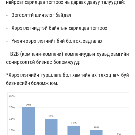
найрсаг харилцаа тогтоох нь дараах давуу талуудтай:
- Зогсолтгүй шинэлэг байдал
- Хэрэглэгчидтэй байнгын харилцаа тогтоох
- Үнэнч хэрэглэгчийг бий болгох, хадгалах
B2B (компани-компани) компаниудын хувьд хамгийн
сонирхолтой бизнес боломжууд:
*Хэрэглэгчийн туршлага бол хамгийн их түлхэц өгч буй
бизнесийн боломж юм.