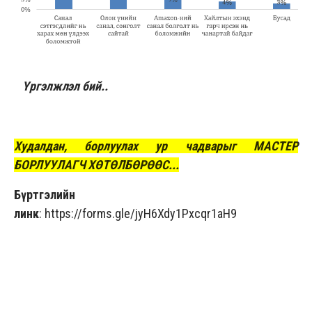
Үргэлжлэл бий..
Худалдан, борлуулах ур чадварыг МАСТЕР
БОРЛУУЛАГЧ ХӨТӨЛБӨРӨӨС...
Бүртгэлийн
линк
:
https://forms.gle/jyH6Xdy1Pxcqr1aH9