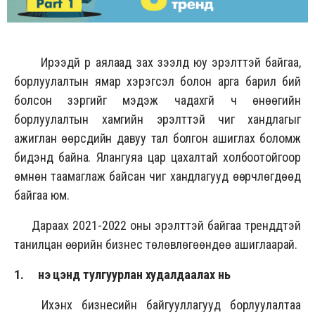
Ирээдүй рүү аялаад зах зээлд юу эрэлттэй байгаа,
борлуулалтын ямар хэрэгсэл болон арга барил бий
болсон зэргийг мэдэж чадахгүй ч өнөөгийн
борлуулалтын хамгийн эрэлттэй чиг хандлагыг
ажиглан өөрсдийн давуу тал болгон ашиглах боломж
бидэнд байна. Ялангуяа цар цахалтай холбоотойгоор
өмнөн таамаглаж байсан чиг хандлагууд өөрчлөгдөөд
байгаа юм.
Дараах 2021-2022 оны эрэлттэй байгаа трендүүдтэй
танилцан өөрийн бизнес төлөвлөгөөндөө ашиглаарай.
1. Үнэ цэнд тулгуурлан худалдаалах нь
Ихэнх бизнесийн байгууллагууд борлуулалтаа