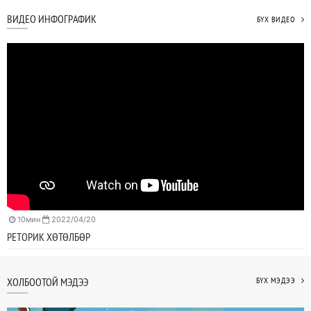
ВИДЕО ИНФОГРАФИК
БҮХ ВИДЕО
10мин
2022/04/20
РЕТОРИК ХӨТӨЛБӨР
ХОЛБООТОЙ МЭДЭЭ
БҮХ МЭДЭЭ