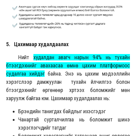
5. Цахимаар худалдаалах
Нийт
худалдан авагч нарын 94% нь тухайн
бүтээгдэхүүнийг авахаасаа өмнө цахим платформоос
судалгаа хийдэг
байна. Энэ нь цахим мэдээллийн
хэрэгслээр дамжуулан тухайн үйлчилгээ болон
бүтээгдэхүүнийг өргөнөөр хүртээх боломжийг мөн
харуулж байгаа юм. Цахимаар худалдаалах нь:
Брэндийн танигдах байдлыг ихэсгэдэг
Чанартай сурталчилгаа нь боломжит шинэ
хэрэглэгчдийг татдаг
Боломжит хэрэглэгчийг татсанаар ашиг орлогоо