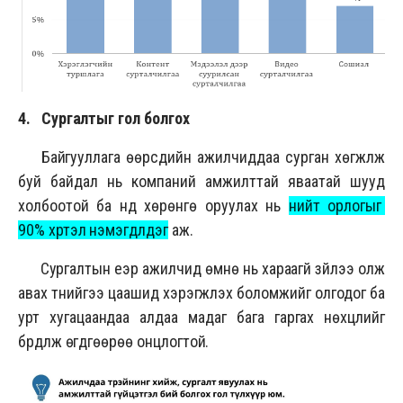
4. Сургалтыг гол болгох
Байгууллага өөрсдийн ажилчиддаа сурган хөгжүүлж
буй байдал нь компаний амжилттай яваатай шууд
холбоотой ба үүнд хөрөнгө оруулах нь
нийт орлогыг
90% хүртэл нэмэгдүүлдэг
аж.
Сургалтын үеэр ажилчид өмнө нь хараагүй зүйлээ олж
авах түүнийгээ цаашид хэрэгжүүлэх боломжийг олгодог ба
урт хугацаандаа алдаа мадаг бага гаргах нөхцлийг
бүрдүүлж өгдгөөрөө онцлогтой.