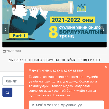
‹
›
2021/09/01
2021-2022 ОНЫ ОНЦЛОХ БОРЛУУЛАЛТЫН НАЙМАН ТРЕНД 1-Р ХЭСЭГ
Маркетингийн мэдээ, мэдээлэл авах
Та дижитал маркетингийн хамгийн сүүлийн
үеийн чиг ханпдлага, дэвшлүүд болон арга
техникүүдийн талаар мэдээ, мэдээлэл,
зөвлөгөө авах хүсэлтэй бол и-мэйл хаягаа
бүртгүүлээрэй. Баярлалаа.
Холбоос