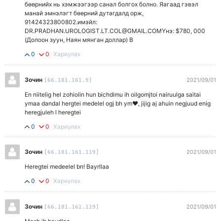
бөөрнийх нь хэмжээгээр санал болгох болно. Яагаад гэвэл
манай эмнэлэгт бөөрний дутагдалд орж,
91424323800802.имэйл:
DR.PRADHAN.UROLOGIST.LT.COL@GMAIL.COMYнэ: $780, 000
(Долоон зуун, Наян мянган доллар) В
0
0
Хариулах
Зочин
2021/09/01
[66.181.161.9]
En niitelig hel zohiolin hun bichdimu ih oilgomjtoi nairuulga saitai
ymaa dandal hergtei medelel ogj bh ym♥️, jijig aj ahuin negjuud enig
heregjuleh l heregtei
0
0
Хариулах
Зочин
2021/09/01
[66.181.161.119]
Heregtei medeelel bn! Bayrllaa
0
0
Хариулах
Зочин
2021/09/01
[66.181.161.119]