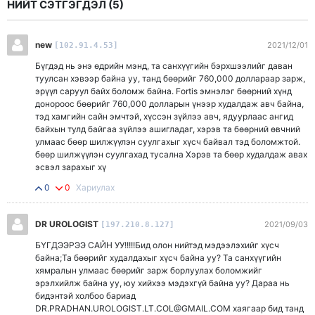
НИЙТ СЭТГЭГДЭЛ (
5
)
new
2021/12/01
[102.91.4.53]
Бүгдэд нь энэ өдрийн мэнд, та санхүүгийн бэрхшээлийг даван
туулсан хэвээр байна уу, танд бөөрийг 760,000 доллараар зарж,
эрүүл саруул байх боломж байна. Fortis эмнэлэг бөөрний хүнд
донороос бөөрийг 760,000 долларын үнээр худалдаж авч байна,
тэд хамгийн сайн эмчтэй, хүссэн зүйлээ авч, ядуурлаас ангид
байхын тулд байгаа зүйлээ ашигладаг, хэрэв та бөөрний өвчний
улмаас бөөр шилжүүлэн суулгахыг хүсч байвал тэд боломжтой.
бөөр шилжүүлэн суулгахад тусална Хэрэв та бөөр худалдаж авах
эсвэл зарахыг хү
0
0
Хариулах
DR UROLOGIST
2021/09/03
[197.210.8.127]
БҮГДЭЭРЭЭ САЙН УУ!!!!!Бид олон нийтэд мэдээлэхийг хүсч
байна;Та бөөрийг худалдахыг хүсч байна уу? Та санхүүгийн
хямралын улмаас бөөрийг зарж борлуулах боломжийг
эрэлхийлж байна уу, юу хийхээ мэдэхгүй байна уу? Дараа нь
бидэнтэй холбоо бариад
DR.PRADHAN.UROLOGIST.LT.COL@GMAIL.COM хаягаар бид танд