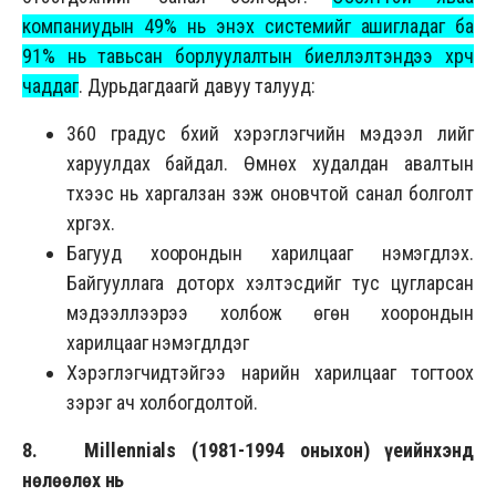
компаниудын 49% нь энэхүү системийг ашигладаг ба
91% нь тавьсан борлуулалтын биелүүлэлтэндээ хүрч
чаддаг
. Дурьдагдаагүй давуу талууд:
360 градус бүхий хэрэглэгчийн мэдээл лийг
харуулдах байдал. Өмнөх худалдан авалтын
түүхээс нь харгалзан үзэж оновчтой санал болголт
хүргэх.
Багууд хоорондын харилцааг нэмэгдүүлэх.
Байгууллага доторх хэлтэсүүдийг тус цугларсан
мэдээллээрээ холбож өгөн хоорондын
харилцааг нэмэгдүүлдэг
Хэрэглэгчидтэйгээ нарийн харилцааг тогтоох
зэрэг ач холбогдолтой.
8. Millennials (1981-1994 оныхон) үеийнхэнд
нөлөөлөх нь