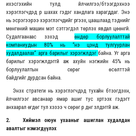
ихэсгэхийн тулд үйлчилгээ/бүтээгдэхүүнээ
хэрэглэгчдэд рүү шахах гэдэг хандлага харагддаг. Энэ
нь эсрэгээрээ хэрэглэгчдийг үргээх, цаашлаад тэднийг
мөнгөний машин мэт сэтгэгдэл төрүүлэх явдал цөөнгүй.
Судалгаанаас үзэхэд
өндөр борлуулалттай
компаниудын 80% нь “үнэ цэнд тулгуурлан
худалдаалах” арга барилыг хэрэгжүүлдэг
байна. Уг арга
барилыг хэрэгжүүлдэггүй аж ахуйн нэгжийн 45% нь
борлуулалтын сөрөг өсөлттэй
байдгийг дурдсан байна.
Энэхүү стратеги нь хэрэглэгчдэд тухайн бүтээгдэхүүн,
үйлчилгээг авсанаар ямар ашиг тус хүртээх гэдэгт
анхаарал өгдөг тул хэзээ ч сөрөг үр дүнг үзүүлдэггүй аж.
2. Хиймэл оюун ухааныг ашиглан худалдан
авалтыг нэмэгдүүлэх