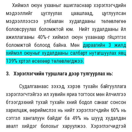
Хиймэл оюун ухааныг ашигласнаар хэрэглэгчдийн
мэдээллийг цуглуулах цаашлаад, цуглуулсан
мэдээллээсээ улбаалан худалдааны төлөвлөгөө
боловсруулах боломжтой юм. Нийт худалдааны үйл
ажиллагааны 40%-г хиймэл оюун ухаанаар гүйцэтгэх
боломжтой болоод байна. Мөн
дараагийн 3 жилд
хиймэл оюуныг худалдааны салбарт нутагшуулах явц
139% хүртэл өсөхөөр төлөвлөгджээ.
3. Хэрэглэгчийн туршлага дээр тулгуурлах нь:
Судалгаанаас үзэхэд, хэрэв тухайн байгууллага
хэрэглэгчтэйгээ илүү хувийн яриа тогтоох мөн үйлчилгээ
бүтээгдэхүүний тухай тухайн хүний бодол санааг сонсон
харилцаж, өөриймсүүлэх нь нийт хэрэглэгчдийн 60% нь
сэтгэл хангалуун байдаг ба 49% нь шууд худалдан
авалт хийдэг болохыг харуулжээ. Хэрэглэгчидтэй