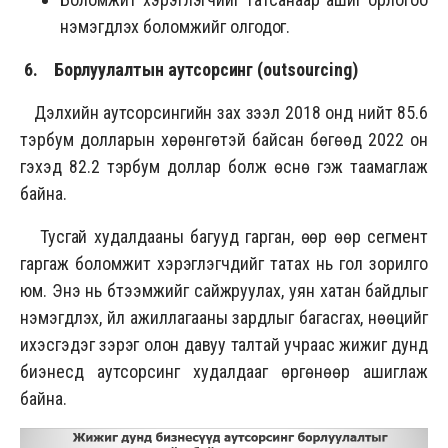
нэмэгдүүлэх боломжийг олгодог.
6. Борлуулалтын аутсорсинг
(outsourcing)
Дэлхийн аутсорсингийн зах зээл 2018 онд нийт 85.6
тэрбум долларын хөрөнгөтэй байсан бөгөөд 2022 он
гэхэд 82.2 тэрбум доллар болж өснө гэж таамаглаж
байна.
Тусгай худалдааны багууд гарган, өөр өөр сегмент
гаргаж боломжит хэрэглэгчдийг татах нь гол зорилго
юм. Энэ нь бүтээмжийг сайжруулах, уян хатан байдлыг
нэмэгдүүлэх, үйл ажиллагааны зардлыг багасгах, нөөцийг
ихэсгэдэг зэрэг олон давуу талтай учраас жижиг дунд
биэнесүүд аутсорсинг худалдааг өргөнөөр ашиглаж
байна.