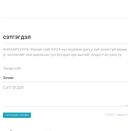
СЭТГЭГДЭЛ
АНХААРУУЛГА: Манай сайт ХХЗХ-ны журмын дагуу зүй зохисгүй зарим
үг хэллэгийг хязгаарласан тул бусдын эрх ашгийг хүндэтгэн үзнэ үү.
ТАНЫ НЭР
CЭТГЭГДЭЛ
0/500 тэмдэгт
Сэтгэгдэл илгээх