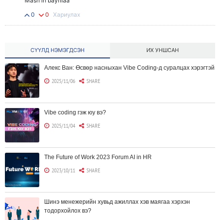
Mash ih bayrllaa
0
0
Хариулах
СҮҮЛД НЭМЭГДСЭН
ИХ УНШСАН
Алекс Ван: Өсвөр насныхан Vibe Coding-д суралцах хэрэгтэй
2025/11/06
SHARE
Vibe coding гэж юу вэ?
2025/11/04
SHARE
The Future of Work 2023 Forum AI in HR
2023/10/11
SHARE
Шинэ менежерийн хувьд ажиллах хэв маягаа хэрхэн
тодорхойлох вэ?