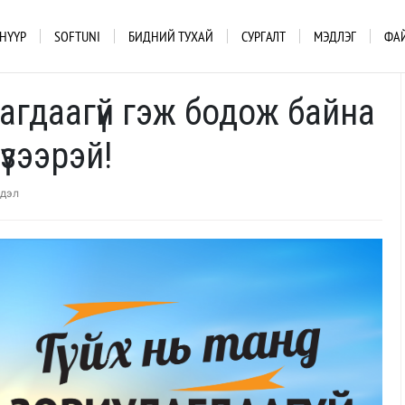
НҮҮР
SOFTUNI
БИДНИЙ ТУХАЙ
СУРГАЛТ
МЭДЛЭГ
ФА
лагдаагүй гэж бодож байна
үзээрэй!
гдэл