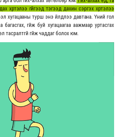
арга бол гүйх-алхах хөтөлбөр юм.
Гүйх-алхах үед, та
ах хүртэлээ гүйгээд тэгээд дахин сэргэх хүртэлээ
свэл хугацааны турш энэ үйлдлээ давтана. Үүний гол
а багасгах, гүйж буй хугацаагаа аажмаар уртасгах
эл тасралтгүй гүйж чаддаг болох юм.