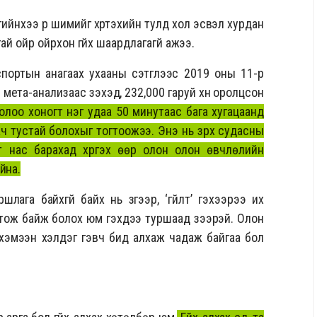
йнхээ үр шимийг хүртэхийн тулд хол эсвэл хурдан
угай ойр ойрхон гүйх шаардлагагүй ажээ.
ртын анагаах ухааны сэтгүүлээс 2019 оны 11-р
мета-анализаас үзэхэд, 232,000 гаруй хүн оролцсон
олоо хоногт нэг удаа 50 минутаас бага хугацаанд
 ач тустай болохыг тогтоожээ. Энэ нь зүрх судасны
т нас барахад хүргэх өөр олон олон өвчлөлийн
йна.
ага байхгүй байх нь зүгээр, ‘гүйлт’ гэхээрээ их
онстож байж болох юм гэхдээ туршаад үзээрэй. Олон
ш хэмээн хэлдэг гэвч бид алхаж чадаж байгаа бол