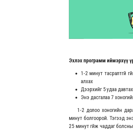
Эхлэх программ иймэрхүү ү
1-2 минут тасралтгүй г
алхах
Дээрхийг 5 удаа давтах
Энэ дасгалаа 7 хоногий
1-2 долоо хоногийн дараа г
минут болгоорой. Тэгээд энэ
25 минут гүйж чаддаг болсны