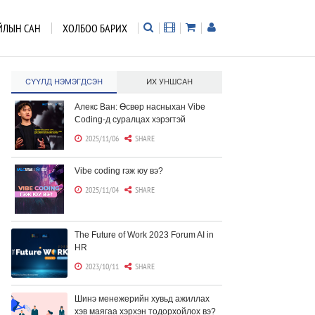
ЙЛЫН САН
ХОЛБОО БАРИХ
СҮҮЛД НЭМЭГДСЭН
ИХ УНШСАН
Алекс Ван: Өсвөр насныхан Vibe
Coding-д суралцах хэрэгтэй
2025/11/06
SHARE
Vibe coding гэж юу вэ?
2025/11/04
SHARE
The Future of Work 2023 Forum AI in
HR
2023/10/11
SHARE
Шинэ менежерийн хувьд ажиллах
хэв маягаа хэрхэн тодорхойлох вэ?