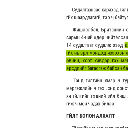
Судалгаанаас харахад гүйлти
гүйх шаардлагагүй, тэр ч байт
Жишээлбэл, Британийн спо
сарын 4-ний өдөр нийтэлсэн 
14 судалгааг судалж үзээд
д
гүйх нь эрүүл мэндэд ихээхэн
өвчин, хорт хавдар гэх мэ
эрсдлийг багасгаж байсан ба
Танд гүйлтийн ямар ч туршл
мэргэжлийн ч гэх үү, хүнд с
хүн гүйлтийг тэдний зүйл би
гүйж ч мөн чадах билээ.
ГҮЙЛТ БОЛОН АЛХАЛТ