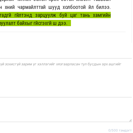
н хүний чармайлттай шууд холбоотой үйл билээ.
гадгүй гүйлтэнд зарцуулж буй цаг тань хамгийн
улалт байхыг үгүйсгэхгүй шүү дээ.
 зохисгүй зарим үг хэллэгийг хязгаарласан тул бусдын эрх ашгийг
0/500 тэмдэгт