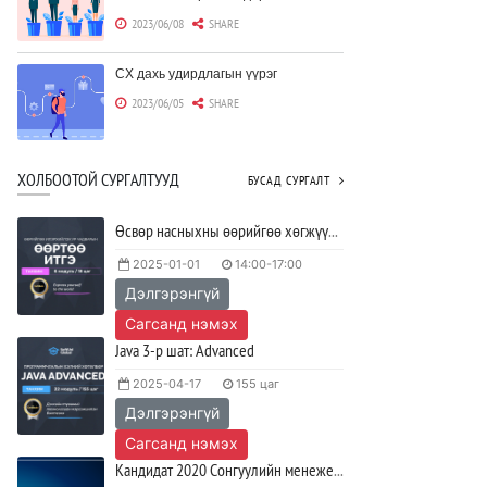
2023/06/08
SHARE
CX дахь удирдлагын үүрэг
2023/06/05
SHARE
Борлуулагчид "ЮҮЛҮҮР"-т төвлөрөх
ХОЛБООТОЙ СУРГАЛТУУД
БУСАД СУРГАЛТ
шаардлагагүй болж байна
2023/06/02
SHARE
Өсвөр насныхны өөрийгөө хөгжүүлэх ур чадварын ӨӨРТӨӨ ИТГЭ хөтөлбөр
2025-01-01
14:00-17:00
Тодорхойгүй цаг үед CEO нар хэрхэн
Дэлгэрэнгүй
инновацийг дэмжих вэ?
2023/05/17
SHARE
Сагсанд нэмэх
Java 3-р шат: Advanced
JAVA программчлалын хэлний
2025-04-17
155 цаг
олимпиад амжилттай зохион
байгуулагдлаа.
Дэлгэрэнгүй
2023/05/15
SHARE
Сагсанд нэмэх
Кандидат 2020 Сонгуулийн менежерийн стратеги, тактикийн Дасгалд суурилсан хөтөлбөр
Java VS Python: Аль хэлийг түрүүлж