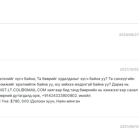
2024/06/27
2021/10/02
лэхийг хүсч байна; Та бөөрийг худалдахыг хүсч байна уу? Та санхүүгийн
омжийг эрэлхийлж байна уу, юу хийхээ мэдэхгүй байна уу? Дараа нь
IST.LT.COL@GMAIL.COM хаягаар бид танд бөөрнийх нь хэмжээгээр санал
бөөрний дутагдалд орж, +91424323800802. имэйл:
э: $780, 000 (Долоон зуун, Наян мянган
2021/09/10