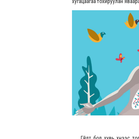
хугацаагаа тохируулан яваар
Гүйлт бол хувь хүнээс тодо