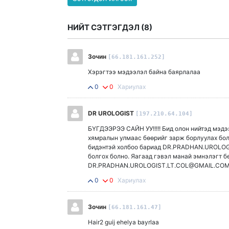
НИЙТ СЭТГЭГДЭЛ (
8
)
Зочин
[66.181.161.252]
Хэрэгтээ мэдээлэл байна баярлалаа
0
0
Хариулах
DR UROLOGIST
[197.210.64.104]
БҮГДЭЭРЭЭ САЙН УУ!!!!! Бид олон нийтэд мэдээ
хямралын улмаас бөөрийг зарж борлуулах бол
бидэнтэй холбоо бариад DR.PRADHAN.UROLOG
болгох болно. Яагаад гэвэл манай эмнэлэгт 
DR.PRADHAN.UROLOGIST.LT.COL@GMAIL.COM Yн
0
0
Хариулах
Зочин
[66.181.161.47]
Hair2 guij ehelya bayrlaa