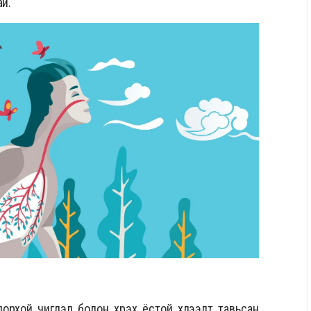
ай.
рхой чиглэл болон хүрэх ёстой хүлээлт тавьсан