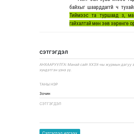
байхыг шаарддаггүй ч тухай
Тиймээс та туршаад үз, ма
гайхалтай мөн зөв хөрөнгө ору
СЭТГЭГДЭЛ
АНХААРУУЛГА: Манай сайт ХХЗХ-ны журмын дагуу зүй
хүндэтгэн үзнэ үү.
ТАНЫ НЭР
CЭТГЭГДЭЛ
Сэтгэгдэл илгээх