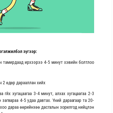
ргэлжилбэл зүгээр:
үйн тамирдаад ирхээрээ 4-5 минут хэвийн болтлоо
н 2 өдөр дарааллан хийх
үйх хугацаагаа 3-4 минут, алхах хугацаагаа 2-3
 загвараа 4-5 удаа давтах. Үүний дараагаар та 20-
хоо дараа өөрийнхөө дасгалын зорилгод нийцүүлэн