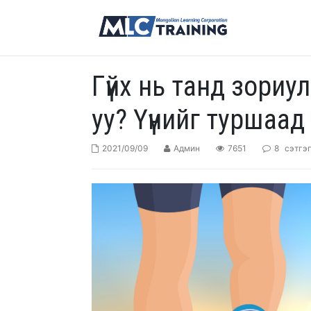
Гүйх нь танд зориу
уу? Үүнийг туршаад 
2021/09/09
Админ
7651
8
сэтгэ