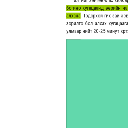
Гүйлтийг хөнгөвчлөх хялбар 
богино хугацаанд өөрийн чад
алхана
. Тодорхой гүйх зай э
зорилго бол алхах хугацаага
улмаар нийт 20-25 минут хүрт