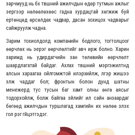
зарчмууд нь бүх түвшний ажилчдын өдөр тутмын ажлыг
эергээр нөлөөлөхөөс гадна хурдацтай хөгжиж буй
ертөнцөд өрсөлдөх чадвар, дасан зохицох чадварыг
сайжруулж чадна.
Зарим тохиолдолд компанийн бодлого, тогтолцоог
өөрчлөх нь эерэг өөрчлөлтийг авч ирж болно. Харин
заримд нь удирдагчийн зан төлөвийн өөрчлөлт
шаардлагатай байдаг. Ахлах түвшний мэргэжилтнүүд
алсын хараагаа ойлгомжтой илэрхийлж, үлгэр жишээ
үзүүлж чаддаг бол; фронтын болон дунд шатны
менежерүүд тус тусын баг хамт олны өнгө аясыг
тодорхойлж, болж байгаа зүйлийг илүү сайн анзаардаг
бөгөөд ажилчдын туршлагад хамгийн их нөлөө үзүүлэх
гол үүрэг гүйцэтгэдэг.