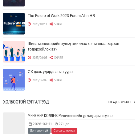
The Future of Work 2023 Forum AI in HR
2023/10/11
SHARE
Шинэ менежерийн хувьд ажиллах хэв маягаа хэрхэн
тодорхойлох вэ?
2023/06/08
SHARE
CX дахь удирдлагын үүрэг
2023/06/05
SHARE
Борлуулагчид "ЮҮЛҮҮР"-т төвлөрөх шаардлагагүй болж
ХОЛБООТОЙ СУРГАЛТУУД
БУСАД СУРГАЛТ
байна
2023/06/02
SHARE
МЕНЕЖЕР КОЛЛЕЖ Менежментийн ур чадварын сургалт
2026-03-11
27 цаг
Тодорхойгүй цаг үед CEO нар хэрхэн инновацийг дэмжих вэ?
Дэлгэрэнгүй
Сагсанд нэмэх
2023/05/17
SHARE