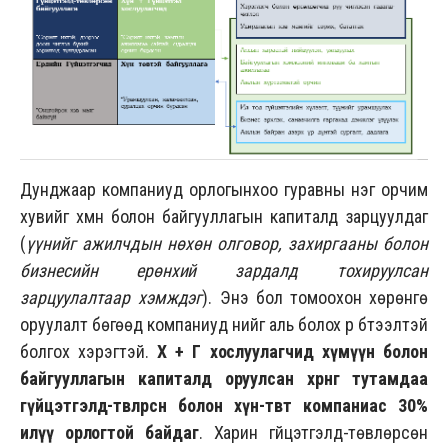
Дунджаар компаниуд орлогынхоо гуравны нэг орчим
хувийг хүмүүн болон байгууллагын капиталд зарцуулдаг
(
үүнийг ажилчдын нөхөн олговор, захиргааны болон
бизнесийн ерөнхий зардалд тохируулсан
зарцуулалтаар хэмждэг
). Энэ бол томоохон хөрөнгө
оруулалт бөгөөд компаниуд үүнийг аль болох үр бүтээлтэй
болгох хэрэгтэй.
Х
+
Г хослуулагчид хүмүүн болон
байгууллагын капиталд оруулсан хөрөнгө тутамдаа
гүйцэтгэлд-төвлөрсөн болон хүн-төвт компаниас 30%
илүү орлогтой байдаг
. Харин гүйцэтгэлд-төвлөрсөн