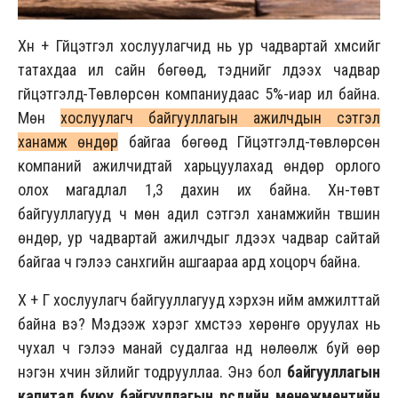
Хүн + Гүйцэтгэл хослуулагчид нь ур чадвартай хүмүүсийг
татахдаа илүү сайн бөгөөд, тэднийг үлдээх чадвар
гүйцэтгэлд-Төвлөрсөн компаниудаас 5%-иар илүү байна.
Мөн
хослуулагч байгууллагын ажилчдын сэтгэл
ханамж өндөр
байгаа бөгөөд Гүйцэтгэлд-төвлөрсөн
компаний ажилчидтай харьцуулахад өндөр орлого
олох магадлал 1,3 дахин их байна. Хүн-төвт
байгууллагууд ч мөн адил сэтгэл ханамжийн түвшин
өндөр, ур чадвартай ажилчдыг үлдээх чадвар сайтай
байгаа ч гэлээ санхүүгийн ашгаараа ард хоцорч байна.
Х + Г хослуулагч байгууллагууд хэрхэн ийм амжилттай
байна вэ? Мэдээж хэрэг хүмүүстээ хөрөнгө оруулах нь
чухал ч гэлээ манай судалгаа үүнд нөлөөлж буй өөр
нэгэн хүчин зүйлийг тодрууллаа. Энэ бол
байгууллагын
капитал буюу байгууллагын өөрсдийн менежментийн