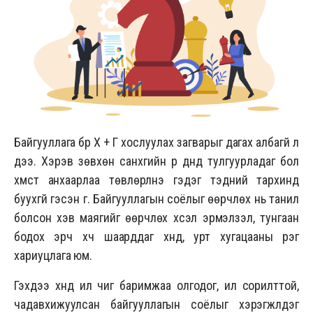
Байгууллага бүр Х + Г хослуулах загварыг дагах албагүй л
дээ. Хэрэв зөвхөн санхүүгийн үр дүнд тулгуурладаг бол
хүмүүст анхаарлаа төвлөрүүлнэ гэдэг тэдний тархинд
буухгүй гэсэн үг. Байгууллагын соёлыг өөрчлөх нь танил
болсон хэв маягийг өөрчлөх хүсэл эрмэлзэл, тунгаан
бодох эрч хүч шаарддаг хүнд, урт хугацааны үүрэг
хариуцлага юм.
Гэхдээ хүнд илүү чиг баримжаа олгодог, илүү сорилттой,
чадавхижуулсан байгууллагын соёлыг хэрэгжүүлдэг