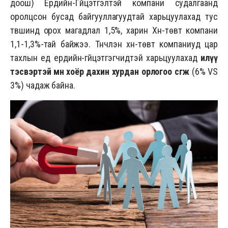
доош) Ердийн-Гүйцэтгэлтэй компани судалгаанд
оролцсон бусад байгууллагуудтай харьцуулахад тус
түвшинд орох магадлал 1,5%, харин Хүн-төвт компани
1,1-1,3%-тай байжээ. Түүнчлэн хүн-төвт компаниуд цар
тахлын үед ердийн-гүйцэтгэгчидтэй харьцуулахад
илүү
тэсвэртэй мөн хоёр дахин хурдан орлогоо өсгөж
(6% VS
3%) чадаж байна.