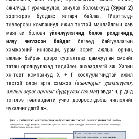
ажилчдыг урамшуулах, ахиулах боломжууд
(Зураг 2)
зэргээрээ бусдаас ялгарч байлаа. Гүйцэтгэлд-
төвлөрсөн компаниуд ижил төстэй манлайллын хэв
маягтай боловч
үйлчлүүлэгчид болон өрсөлдөгчиддөө
илүү чиглэсэн байдаг
бөгөөд байгууллагын
хэмжээний инноваци, урам зориг, ажлын орчин,
ажлын байран дээрх сургалтаар дамжуулан хүмүүсийг
татан оролцуулахад төдийлөн анхаардаггүй аж. Харин
хүн-төвт компаниуд Х + Г хослуулагчидтай ижил
төстэй олон арга хэмжээ (а
жилчдыг урамшуулах,
ажлын эерэг орчныг бүрдүүлэх гэх мэт
) авдаг ч, үр дүнд
тэгтлээ төвлөрдөггүй учир доороос-дээш чиглэлийг
чухалчилдаггүй аж.