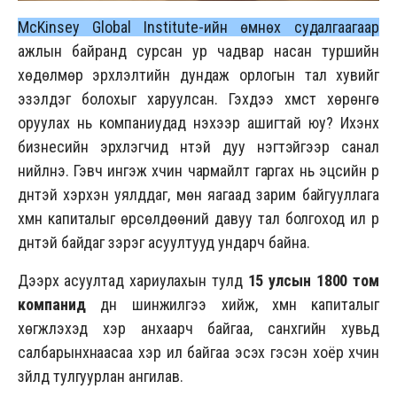
McKinsey Global Institute-ийн өмнөх судалгаагаар
ажлын байранд сурсан ур чадвар насан туршийн
хөдөлмөр эрхлэлтийн дундаж орлогын тал хувийг
эзэлдэг болохыг харуулсан. Гэхдээ хүмүүст хөрөнгө
оруулах нь компаниудад үнэхээр ашигтай юу? Ихэнх
бизнесийн эрхлэгчид үүнтэй дуу нэгтэйгээр санал
нийлнэ. Гэвч ингэж хүчин чармайлт гаргах нь эцсийн үр
дүнтэй хэрхэн уялддаг, мөн яагаад зарим байгууллага
хүмүүн капиталыг өрсөлдөөний давуу тал болгоход илүү үр
дүнтэй байдаг зэрэг асуултууд ундарч байна.
Дээрх асуултад хариулахын тулд
15 улсын 1800 том
компанид
дүн шинжилгээ хийж, хүмүүн капиталыг
хөгжүүлэхэд хэр анхаарч байгаа, санхүүгийн хувьд
салбарынхнаасаа хэр илүү байгаа эсэх гэсэн хоёр хүчин
зүйлд тулгуурлан ангилав.