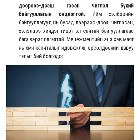
доороос-дээш гэсэн чиглэл бүхий
байгууллагын онцлогтой.
Ийм хэлбэрийн
байгууллагууд нь бусад дээрээс-доош чиглэсэн,
хэлэлцээ хийдэг гүйцэтгэл сайтай байгууллагаас
бага зэрэг ялгаатай. Менежментийн энэ хэв маяг
нь хүмүүн капиталыг идэвхжүүлж, өрсөлдөөний давуу
талыг бий болгодог.