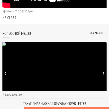
10мин
2022/04/04
HR CLASS
ХОЛБООТОЙ МЭДЭЭ
БҮХ МЭДЭЭ
‹
›
2022/06/29
ТАНЫГ ЯМАР Ч АЖИЛД ОРУУЛАХ COVER LETTER