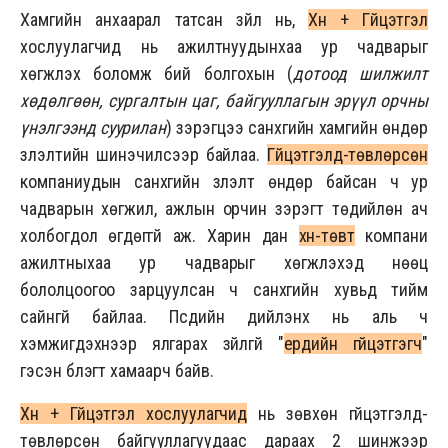
Хамгийн анхаарал татсан зүйл нь,
Хүн + Гүйцэтгэл
хослуулагчид нь ажилтнуудынхаа ур чадварыг
хөгжүүлэх боломж бий болгохын (
дотоод шилжилт
хөдөлгөөн, сургалтын цаг, байгууллагын эрүүл орчны
үнэлгээнд суурилан
) зэрэгцээ санхүүгийн хамгийн өндөр
үзүүлэлтийн шинэчилсээр байлаа.
Гүйцэтгэлд-төвлөрсөн
компаниудын санхүүгийн үзүүлэлт өндөр байсан ч ур
чадварын хөгжил, ажлын орчин зэрэгт төдийлөн ач
холбогдол өгдөггүй аж. Харин дан
хүн-төвт
компани
ажилтныхаа ур чадварыг хөгжүүлэхэд нөөц
бололцоогоо зарцуулсан ч санхүүгийн хувьд тийм
сайнгүй байлаа. Пүүсүүдийн дийлэнх нь аль ч
хэмжигдэхүүнээр ялгарах зүйлгүй "
ердийн гүйцэтгэгч
"
гэсэн бүлэгт хамаарч байв.
Хүн + Гүйцэтгэл хослуулагчид
нь зөвхөн гүйцэтгэлд-
төвлөрсөн байгууллагуудаас дараах 2 шинжээр