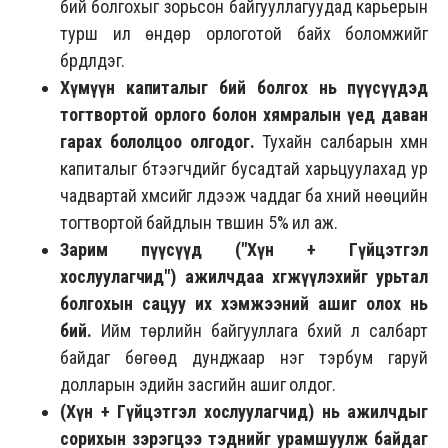
бий болгохыг зорьсон байгууллагуудад карьерын
турш илүү өндөр орлоготой байх боломжийг
бүрдүүлдэг.
Хүмүүн капиталыг бий болгох нь пүүсүүдэд
тогтвортой орлого болон хямралын үед даван
гарах бололцоо олгодог.
Тухайн салбарын хүмүүн
капиталыг бүтээгчдийг бусадтай харьцуулахад ур
чадвартай хүмүүсийг үлдээж чаддаг ба хүний нөөцийн
тогтвортой байдлын түвшин 5% илүү аж.
Зарим пүүсүүд ("Хү
н
+
Гүйцэтгэл
хослуулагчид
") ажилчдаа хөгжүүлэхийг урьтал
болго
хын сацуу их хэмжээний
ашиг олох
нь
бий
.
Ийм төрлийн байгууллага бүхий л салбарт
байдаг бөгөөд дунджаар нэг тэрбум гаруй
долларын эдийн засгийн ашиг олдог.
(Хү
н
+
Гүйцэтгэл хослуулагчид
)
нь ажилчдыг
сорихын зэрэгцээ тэднийг урамшуулж байдаг