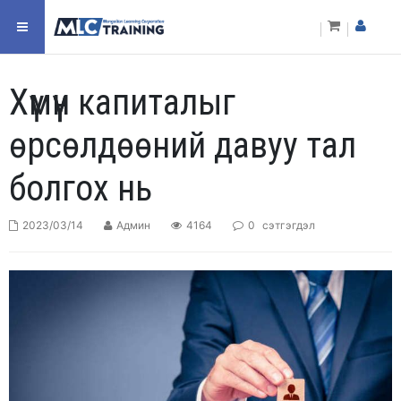
Хүмүүн капиталыг
өрсөлдөөний давуу тал
болгох нь
2023/03/14
Админ
4164
0
сэтгэгдэл