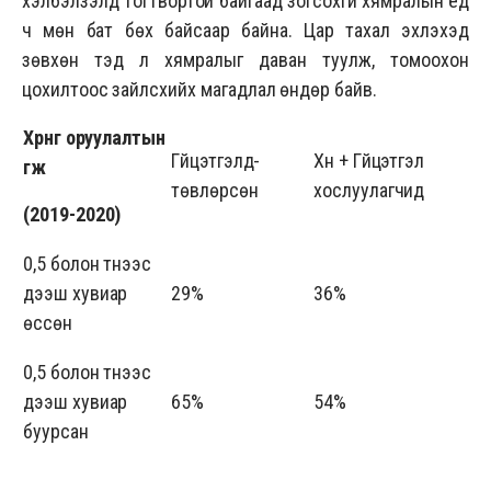
хэлбэлзэлд тогтвортой байгаад зогсохгүй хямралын үед
ч мөн бат бөх байсаар байна. Цар тахал эхлэхэд
зөвхөн тэд л хямралыг даван туулж, томоохон
цохилтоос зайлсхийх магадлал өндөр байв.
Хөрөнгө оруулалтын
Гүйцэтгэлд-
Хүн + Гүйцэтгэл
өгөөж
төвлөрсөн
хослуулагчид
(2019-2020)
0,5 болон түүнээс
дээш хувиар
29%
36%
өссөн
0,5 болон түүнээс
дээш хувиар
65%
54%
буурсан