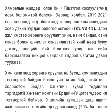
Хямралын жилүүдэд олон Хүн + Гүйцэтгэл хослуулагчид
өсөх боломжтой болсон. Өөрөөр хэлбэл, 2019-2021
оны хооронд тэд гүйцэтгэлд-төвлөрсөн компаниудаас
хоёр дахин хурдан орлогоо өсгөсөн
(8% VS 4%).
Олон
жил хүмүүстээ хөрөнгө оруулалт хийн, үнэнч байдал, сайн
санаа болон шинэлэг санаачлагатай хүний нөөц буюу
дотоод нөөцийг бий болгосон учир цаг үеийн
бэрхшээлтэй нөхцөл байдлыг хүндрэл багатай даван
туулжээ.
Хүмүүн капиталд хөрөнгө оруулах нь бусад компаниудын
тогтвортой байдал болон уян хатан байдалтай нягт
холбоотой байдаг. Санхүүгийн хувьд төдийлөн
тэргүүлдэггүй Хүн-төвт компани Ердийн-Гүйцэтгэгчдээс илүү
тогтвортой байжээ. 9 жилийн хугацаан дахь ашигт
ажиллагааны хамгийн доод ангилалд (20% ба түүнээс