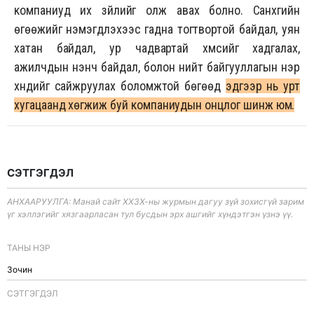
компаниуд их зүйлийг олж авах болно. Санхүүгийн
өгөөжийг нэмэгдүүлэхээс гадна тогтвортой байдал, уян
хатан байдал, ур чадвартай хүмүүсийг хадгалах,
ажилчдын үнэнч байдал, болон нийт байгууллагын нэр
хүндийг сайжруулах боломжтой бөгөөд
эдгээр нь урт
хугацаанд хөгжиж буй компаниудын онцлог шинж юм.
СЭТГЭГДЭЛ
АНХААРУУЛГА: Манай сайт ХХЗХ-ны журмын дагуу зүй зохисгүй зарим
үг хэллэгийг хязгаарласан тул бусдын эрх ашгийг хүндэтгэн үзнэ үү.
ТАНЫ НЭР
CЭТГЭГДЭЛ