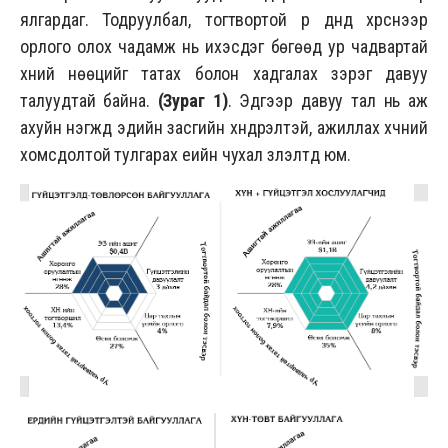
ялгардаг. Тодруулбал, тогтвортой үр дүнд хүрснээр
орлого олох чадамж нь ихэсдэг бөгөөд ур чадвартай
хүний нөөцийг татах болон хадгалах зэрэг давуу
талуудтай байна.
(Зураг 1)
. Эдгээр давуу тал нь аж
ахуйн нэгжүүд эдийн засгийн хүндрэлтэй, ажиллах хүчний
хомсдолтой тулгарах үеийн чухал үзүүлэлтүүд юм.