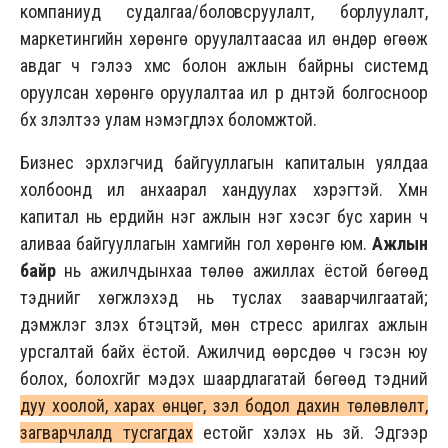
компаниуд судалгаа/боловсруулалт, борлуулалт,
маркетингийн хөрөнгө оруулалтаасаа илүү өндөр өгөөж
авдаг ч гэлээ хүмүүс болон ажлын байрны системд
оруулсан хөрөнгө оруулалтаа илүү үр дүнтэй болгосноор
бүх үзүүлэлтээ улам нэмэгдүүлэх боломжтой.
Бизнес эрхлэгчид байгууллагын капиталын уялдаа
холбоонд илүү анхаарал хандуулах хэрэгтэй. Хүмүүн
капитал нь ердийн нэг ажлын нэг хэсэг бус харин ч
аливаа байгууллагын хамгийн гол хөрөнгө юм.
Ажлын
байр
нь ажилчдынхаа төлөө ажиллах ёстой бөгөөд
тэднийг хөгжүүлэхэд нь туслах зааварчилгаатай;
дэмжлэг үзүүлэх бүтэцтэй, мөн стресс арилгах ажлын
урсгалтай байх ёстой. Ажилчид өөрсдөө ч гэсэн юу
болох, болохгүйг мэдэх шаардлагатай бөгөөд тэдний
дуу хоолой, харах өнцөг, үзэл бодол дахин төлөвлөлт,
загварчлалд тусгагдах
естойг хэлэх нь зүй. Эдгээр