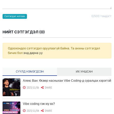
0/500 тэмдэгт
Сэтгэгдэл илгээх
НИЙТ СЭТГЭГДЭЛ (
0
)
Одоохондоо сэтгэгдэл оруулаагүй байна. Та анхны сэтгэгдэл
бичих бол
энд дарна уу
СҮҮЛД НЭМЭГДСЭН
ИХ УНШСАН
Алекс Ван: Өсвөр насныхан Vibe Coding-д суралцах хэрэгтэй
2025/11/06
SHARE
Vibe coding гэж юу вэ?
2025/11/04
SHARE