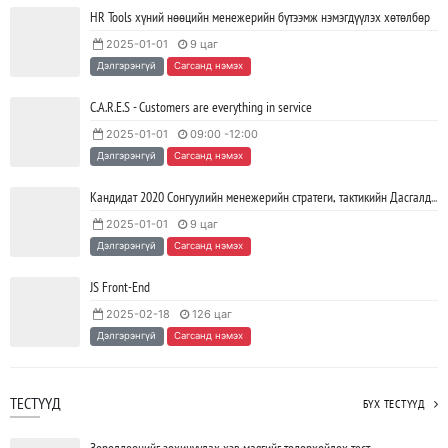
HR Tools хүний нөөцийн менежерийн бүтээмж нэмэгдүүлэх хөтөлбөр
2025-01-01
9 цаг
JAVA программчлалын хэлний олимпиад амжилттай зохион
Дэлгэрэнгүй
Сагсанд нэмэх
байгуулагдлаа.
2023/05/15
SHARE
C.A.R.E.S - Customers are everything in service
2025-01-01
09:00 -12:00
Java VS Python: Аль хэлийг түрүүлж сурах вэ?
Дэлгэрэнгүй
Сагсанд нэмэх
2023/04/27
SHARE
Кандидат 2020 Сонгуулийн менежерийн стратеги, тактикийн Дасгалд суурилсан хөтөлбөр
2025-01-01
9 цаг
Ажил дээрээ сайн найзтай байх нь ажлын бүтээмж
Дэлгэрэнгүй
Сагсанд нэмэх
нэмэгдүүлж, тогтвортой ажиллах суурь болдог
2023/04/25
SHARE
JS Front-End
2025-02-18
126 цаг
Дэлгэрэнгүй
Сагсанд нэмэх
ТЕСТҮҮД
БҮХ ТЕСТҮҮД
Зөрөлдөөнийг зохицуулах хэв маягийг тодорхойлох тест