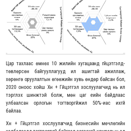
Цар тахлаас өмнөх 10 жилийн хугацаанд гүйцэтгэлд-
төвлөрсөн байгууллагууд илүү ашигтай ажиллаж,
хөрөнгө оруулалтын өгөөжийн хувь өндөр байсан бол,
2020 оноос хойш Хүн + Гүйцэтгэл хослуулагчид нь илүү
тэргүүлэх шинжтэй болж, мөн цаг үеийн байдлаас
улбаалсан орлогын тогтворгүйжил 50%-иас ихгүй
байлаа.
Хүн + Гүйцэтгэл хослуулагчид бизнесийн мөчлөгийн