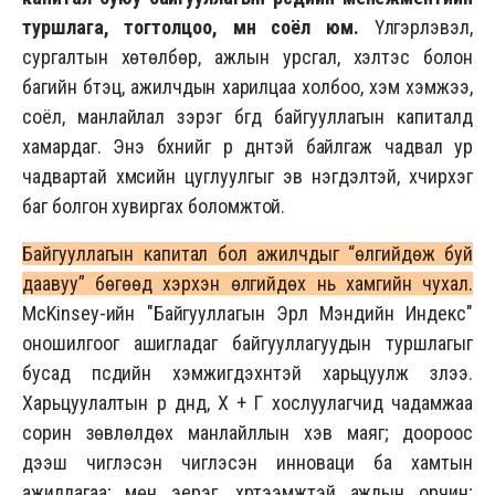
туршлага, тогтолцоо, мөн соёл юм.
Үлгэрлэвэл,
сургалтын хөтөлбөр, ажлын урсгал, хэлтэс болон
багийн бүтэц, ажилчдын харилцаа холбоо, хэм хэмжээ,
соёл, манлайлал зэрэг бүгд байгууллагын капиталд
хамардаг. Энэ бүхнийг үр дүнтэй байлгаж чадвал ур
чадвартай хүмүүсийн цуглуулгыг эв нэгдэлтэй, хүчирхэг
баг болгон хувиргах боломжтой.
Байгууллагын капитал бол ажилчдыг “өлгийдөж буй
даавуу” бөгөөд хэрхэн өлгийдөх нь хамгийн чухал.
McKinsey-ийн "Байгууллагын Эрүүл Мэндийн Индекс"
оношилгоог ашигладаг байгууллагуудын туршлагыг
бусад пүүсүүдийн хэмжигдэхүүнтэй харьцуулж үзлээ.
Харьцуулалтын үр дүнд, Х + Г хослуулагчид чадамжаа
сорин зөвлөлдөх манлайллын хэв маяг; доороос
дээш чиглэсэн чиглэсэн инноваци ба хамтын
ажиллагаа; мөн эерэг, хүртээмжтэй ажлын орчин;