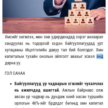
Хүмүүсийг хөгжүүлэх, мөн зөв удирдахадад зэрэг анхаарал
хандуулах нь тодорхой хэдэн байгууллагуудад урт
хугацааны гүйцэтгэлийн давуу тал бий болгодог. Хүмүүн
капиталын тухайн онолын ойлголт авахыг хүсвэл
энд
дарна уу.
ГОЛ САНАА
Байгууллагууд ур чадварын хөгжлийг чухалчлах
нь ажилчдад ашигтай.
Ажлын байрнаас олж
авсан ур чадвар нь дундаж хүний насан туршийн
орлогын 46%-ийг бүрдүүлдэг бөгөөд хүмүүн капитал