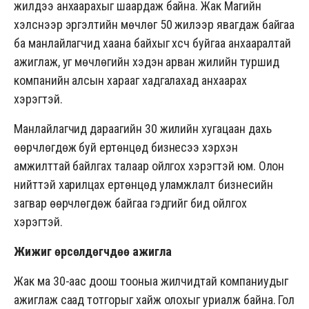
жилдээ анхаарахыг шаардаж байна. Жак Магийн
хэлснээр эргэлтийн мөчлөг 50 жилээр явагдаж байгаа
ба манлайлагчид хаана байхыг хүсч буйгаа анхааралтай
ажиглаж, уг мөчлөгийн хэдэн арван жилийн туршид
компанийн алсын харааг хадгалахад анхаарах
хэрэгтэй.
Манлайлагчид дараагийн 30 жилийн хугацаан дахь
өөрчлөгдөж буй ертөнцөд бизнесээ хэрхэн
амжилттай байлгах талаар ойлгох хэрэгтэй юм. Олон
нийттэй харилцах ертөнцөд уламжлалт бизнесийн
загвар өөрчлөгдөж байгаа гэдгийг бид ойлгох
хэрэгтэй.
Жижиг өрсөлдөгчдөө ажигла
Жак ма 30-аас доош тооныа жилчидтай компаниудыг
ажиглаж саад тотгорыг хайж олохыг уриалж байна. Гол