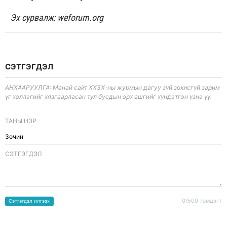
Эх сурвалж: weforum.org
СЭТГЭГДЭЛ
АНХААРУУЛГА: Манай сайт ХХЗХ-ны журмын дагуу зүй зохисгүй зарим
үг хэллэгийг хязгаарласан тул бусдын эрх ашгийг хүндэтгэн үзнэ үү.
ТАНЫ НЭР
CЭТГЭГДЭЛ
0/500 тэмдэгт
Сэтгэгдэл илгээх