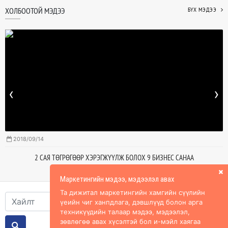
ХОЛБООТОЙ МЭДЭЭ
БҮХ МЭДЭЭ
‹
›
2018/09/14
2 САЯ ТӨГРӨГӨӨР ХЭРЭГЖҮҮЛЖ БОЛОХ 9 БИЗНЕС САНАА
Маркетингийн мэдээ, мэдээлэл авах
Та дижитал маркетингийн хамгийн сүүлийн
үеийн чиг ханпдлага, дэвшлүүд болон арга
техникүүдийн талаар мэдээ, мэдээлэл,
зөвлөгөө авах хүсэлтэй бол и-мэйл хаягаа