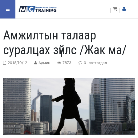
Амжилтын талаар
суралцах зүйлс /Жак ма/
2018/10/12
Админ
7873
0
сэтгэгдэл