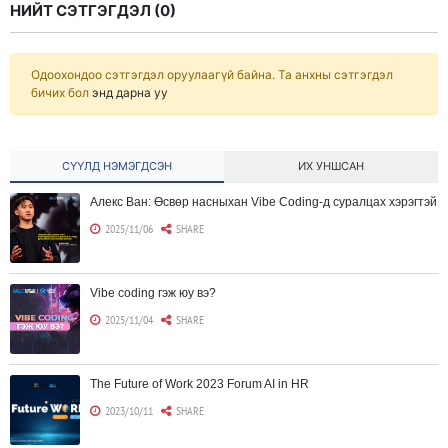
НИЙТ СЭТГЭГДЭЛ (
0
)
Одоохондоо сэтгэгдэл оруулаагүй байна. Та анхны сэтгэгдэл
бичих бол
энд дарна уу
СҮҮЛД НЭМЭГДСЭН
ИХ УНШСАН
Алекс Ван: Өсвөр насныхан Vibe Coding-д суралцах хэрэгтэй
2025/11/06
SHARE
Vibe coding гэж юу вэ?
2025/11/04
SHARE
The Future of Work 2023 Forum AI in HR
2023/10/11
SHARE