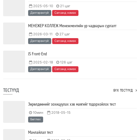
2025-05-10
21 цаг
Java VS Python: Аль хэлийг түрүүлж сурах вэ?
Дэлгэрэнгүй
Сагсанд нэмэх
2023/04/27
SHARE
МЕНЕЖЕР КОЛЛЕЖ Менежментийн ур чадварын сургалт
2026-03-11
27 цаг
Ажил дээрээ сайн найзтай байх нь ажлын бүтээмж
Дэлгэрэнгүй
Сагсанд нэмэх
нэмэгдүүлж, тогтвортой ажиллах суурь болдог
2023/04/25
SHARE
JS Front-End
2025-02-18
126 цаг
Дэлгэрэнгүй
Сагсанд нэмэх
ТЕСТҮҮД
БҮХ ТЕСТҮҮД
Зөрөлдөөнийг зохицуулах хэв маягийг тодорхойлох тест
10мин
2018-05-15
Бөглөх
Манлайлал тест