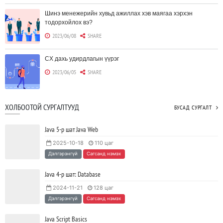
Шинэ менежерийн хувьд ажиллах хэв маягаа хэрхэн
тодорхойлох вэ?
2023/06/08
SHARE
CX дахь удирдлагын үүрэг
2023/06/05
SHARE
Борлуулагчид "ЮҮЛҮҮР"-т төвлөрөх шаардлагагүй болж
ХОЛБООТОЙ СУРГАЛТУУД
БУСАД СУРГАЛТ
байна
2023/06/02
SHARE
Java 5-р шат Java Web
2025-10-18
110 цаг
Тодорхойгүй цаг үед CEO нар хэрхэн инновацийг дэмжих вэ?
Дэлгэрэнгүй
Сагсанд нэмэх
2023/05/17
SHARE
Java 4-р шат: Database
2024-11-21
128 цаг
JAVA программчлалын хэлний олимпиад амжилттай зохион
Дэлгэрэнгүй
Сагсанд нэмэх
байгуулагдлаа.
2023/05/15
SHARE
Java Script Basics