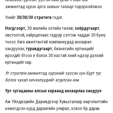
амжилтад хүрэх арга замын талаар тодорхойлжээ.
Үүнийг
30/30/30 стратеги
гэдэг.
Нэгдүгээрт,
30 жилийн хэтийн төлөв;
хоёрдугаарт
,
овсгоотой, хайрцагнаас гадуур сэтгэж чаддаг 30 буюу
түүнээс бага ажилтантай компаниудад анхаарал
хандуулах;
гуравдугаарт
, бизнесийн ертөнцийг
ирээдүйг бүтээх үе болох 30 настай хүний нүдээр дэлхий
ертөнцийг хар.
Уг стратеги амжилтад хүрэхийг хүссэн хүн бүрт тус
болох чухал хичээлүүдийг агуулсан юм.
Урт хугацааны алсын хараанд анхаарлаа хандуул
Аж Үйлдвэрийн Дөрөвдүгээр Хувьсгалаар өөрчлөлтийн
нэмэгдсэн хурд дараагийн улирал, эсвэл бүр дараа