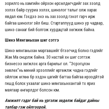
зорилго нь хамгийн ойрхон өрсөлдөгчдийг зах зээлд
эзлэх байр сууриа эзлэх, шинэлэг талыг олж харах
явдал юм. Гэхдээ энэ нь зах зээлд гэнэт гарч ирж
байгаа шинэлэг зүйл биш. Стартаппууд шинэ ур чадвар,
шинэ санааг бий болгож хурдацтай хөгжиж байна.
Шинэ Мянганыхан шиг сэтгэ
Шинэ мянганыхан маргаашийг бүтээгчид болно гэдгийг
Жак Ма онцолж байна. 30 настай хүн шиг сэтгэж
бизнесээ хөгжүүлэх арга барилыг ол. “Эсрэгцүүлэн
зөвлөх”нь миний хүрээллийг өргөжүүлж чадна гэдгийг
ойлгож өглөө бүр хэдэн цагийг багтаа байгаа ирээдүйтэй
гишүүд болох ухаалаг шинэ мянгахынхантай түүх ярих
маягаар өнгөрүүлдэг болсон юм.
Амжилт гэдэг бай нь үргэлж хөдөлж байдаг дайны
талбар гэж ойлгоорой.