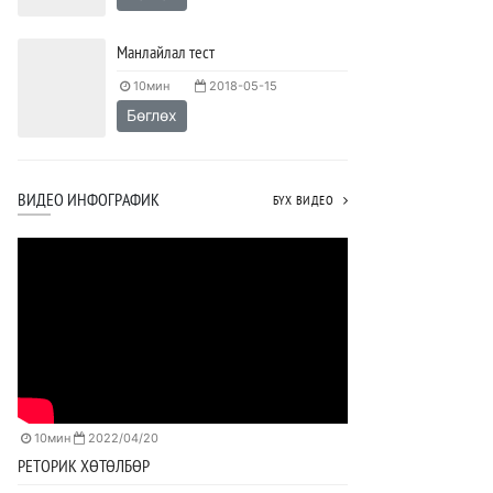
Манлайлал тест
10мин
2018-05-15
Бөглөх
ВИДЕО ИНФОГРАФИК
БҮХ ВИДЕО
10мин
2022/04/20
РЕТОРИК ХӨТӨЛБӨР