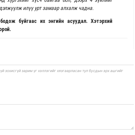
дэлжүүлж илүү урт замаар алхалж чадна.
бодож буйгаас их энгийн асуудал. Хэтэрхий
орой.
 зохисгүй зарим үг хэллэгийг хязгаарласан тул бусдын эрх ашгийг