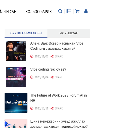
ЙЛЫН САН
ХОЛБОО БАРИХ
СҮҮЛД НЭМЭГДСЭН
ИХ УНШСАН
Алекс Ван: Өсвөр насныхан Vibe
Coding-д суралцах хэрэгтэй
2025/11/06
SHARE
Vibe coding гэж юу вэ?
2025/11/04
SHARE
The Future of Work 2023 Forum AI in
HR
2023/10/11
SHARE
Шинэ менежерийн хувьд ажиллах
хэв маягаа хэрхэн тодорхойлох вэ?