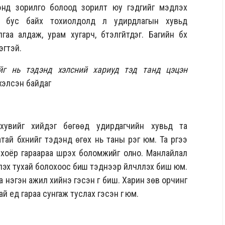
энд зорилго болоод зорилт юу гэдгийг мэдүүлэх
хой бус байх тохиолдолд л удирдлагын хувьд
аа алдаж, урам хугарч, бүтэлгүйтдэг. Багийн бүх
эгтэй.
йг нь тэдэнд хэлсний хариуд тэд танд цэцэн
 хэлсэн байдаг
увийг хийдэг бөгөөд удирдагчийн хувьд та
й бүхнийг тэдэнд өгөх нь таны үүрэг юм. Та үүргээ
 хоёр гараараа шүүрэх боломжийг олно. Манлайлал
лэх тухай болохоос биш тэднээр үйлчлүүлэх биш юм.
 нэгэн ажил хийнэ гэсэн үг биш. Харин зөв орчинг
ай үед гараа сунгаж туслах гэсэн үг юм.