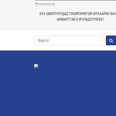
2019/03/29
Ж ЧАНАР
БҮХ АЖИЛТНУУДАД ТОХИРОМЖТОЙ АРГА БАРИЛ ЯАГ
АМЖИЛТТАЙ ХЭРЭГЖДЭГГҮЙ ВЭ?