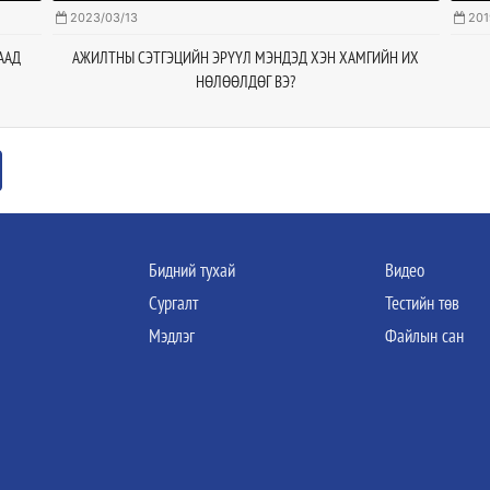
2023/03/13
201
ААД
АЖИЛТНЫ СЭТГЭЦИЙН ЭРҮҮЛ МЭНДЭД ХЭН ХАМГИЙН ИХ
НӨЛӨӨЛДӨГ ВЭ?
Бидний тухай
Видео
Сургалт
Тестийн төв
Мэдлэг
Файлын сан