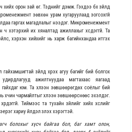
хийх орон зай өг. Тэднийг дэмж. Гэхдээ бүх зүйлд
кроменежмент зөвхөн урам хугаруулаад зогсохгүй
ж алдаа гаргах магадлалыг нээдэг. Микроменежмент
н ч хэтэрхий их хяналтад ажиллахыг хүсдэггүй. Та
үйлс, хэрхэн хийхийг нь харж багийнхандаа итгэх
л гайхамшигтай зүйлд хүрэх агуу багийг бий болгох
, удирдлагууд ажилтнуудаа магтахаас яагаад
 гайхдаг юм. Та хүлээн зөвшөөрөгдөх соёлыг бий
нь хүчин чармайлтыг хүлээн зөвшөөрснөөс эхэлдэг.
рдэггүй. Тиймээс та тухайн зүйлийг хийх хүслийг
ерэг хариу үйлдэл үзүүлэх хэрэгтэй.
гч болохыг хүсч байгаа бол, баг хамт олон,
д хүргэхийг хүсч байгаа бол, дээрх 4 зүйлийг