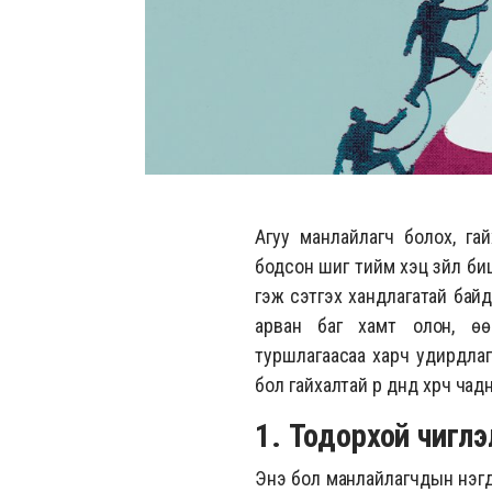
Агуу манлайлагч болох, гай
бодсон шиг тийм хэцүү зүйл б
гэж сэтгэх хандлагатай байд
арван баг хамт олон, өө
туршлагаасаа харч удирдлаг
бол гайхалтай үр дүнд хүрч чад
1. Тодорхой чиглэ
Энэ бол манлайлагчдын нэгдү