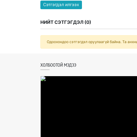
Сэтгэгдэл илгээх
НИЙТ СЭТГЭГДЭЛ (
0
)
Одоохондоо сэтгэгдэл оруулаагүй байна. Та анхн
ХОЛБООТОЙ МЭДЭЭ