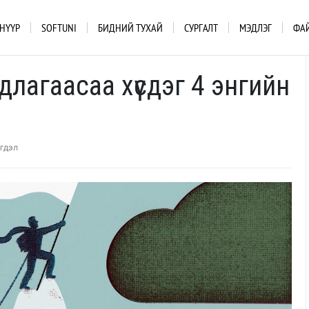
НҮҮР
SOFTUNI
БИДНИЙ ТУХАЙ
СУРГАЛТ
МЭДЛЭГ
ФА
лагаасаа хүсдэг 4 энгийн
гдэл