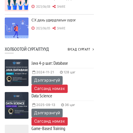
2023/06/08
SHARE
CX дахь удирдлагын үүрэг
2023/06/05
SHARE
Борлуулагчид "ЮҮЛҮҮР"-т төвлөрөх
ХОЛБООТОЙ СУРГАЛТУУД
БУСАД СУРГАЛТ
шаардлагагүй болж байна
2023/06/02
SHARE
Java 4-р шат: Database
2024-11-21
128 цаг
Тодорхойгүй цаг үед CEO нар хэрхэн
Дэлгэрэнгүй
инновацийг дэмжих вэ?
2023/05/17
SHARE
Сагсанд нэмэх
Data Science
JAVA программчлалын хэлний
2025-09-13
36 цаг
олимпиад амжилттай зохион
байгуулагдлаа.
Дэлгэрэнгүй
2023/05/15
SHARE
Сагсанд нэмэх
Game-Based Training
Java VS Python: Аль хэлийг түрүүлж