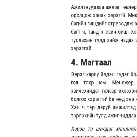
Ажилтнууддаа ажлаа төвлөрч 
оролцож хянах хэрэггүй. Ми
багийн гишүүдийг стрессдүүл
багт ч, танд ч сайн биш. Хэ
туслахын тулд хийж чадах з
хэрэгтэй.
4. Магтаал
Эерэг хариу үйлдэл гэдэг бо
гол түлхүүр юм. Менежер
зайлсхийдэг талаар ихээхэн
болгох хэрэгтэй бөгөөд энэ 
Хэн ч тэр даруй амжилтад хү
төрүүлэхийн тулд ажилчиддаа э
Хэрэв та шилдэг манлайла
ажилчдаа илүү сайн үр дүн