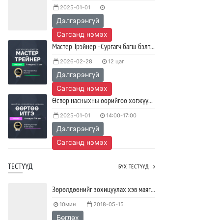
2025-01-01
сурах вэ?
Дэлгэрэнгүй
2023/04/27
SHARE
Сагсанд нэмэх
Ажил дээрээ сайн найзтай байх нь
Мастер Трэйнер - Сургагч багш бэлтгэх хөтөлбөр
ажлын бүтээмж нэмэгдүүлж,
тогтвортой ажиллах суурь болдог
2026-02-28
12 цаг
Дэлгэрэнгүй
2023/04/25
SHARE
Сагсанд нэмэх
Өсвөр насныхны өөрийгөө хөгжүүлэх ур чадварын ӨӨРТӨӨ ИТГЭ хөтөлбөр
2025-01-01
14:00-17:00
Дэлгэрэнгүй
Сагсанд нэмэх
ТЕСТҮҮД
БҮХ ТЕСТҮҮД
Зөрөлдөөнийг зохицуулах хэв маягийг тодорхойлох тест
10мин
2018-05-15
Бөглөх