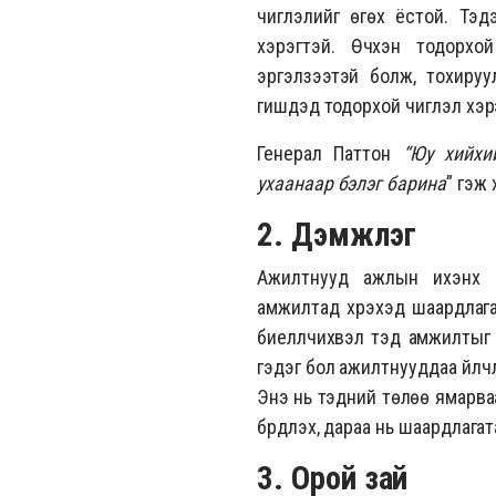
чиглэлийг өгөх ёстой. Тэд
хэрэгтэй. Өчүүхэн тодор
эргэлзээтэй болж, тохируулг
гишүүдэд тодорхой чиглэл хэр
Генерал Паттон
“Юу хийхи
ухаанаар бэлэг барина
” гэж
2. Дэмжлэг
Ажилтнууд ажлын ихэнх х
амжилтад хүрэхэд шаардлагата
биелүүлчихвэл тэд амжилтыг
гэдэг бол ажилтнууддаа үйлч
Энэ нь тэдний төлөө ямарваа
бүрдүүлэх, дараа нь шаардлагат
3. Орой зай