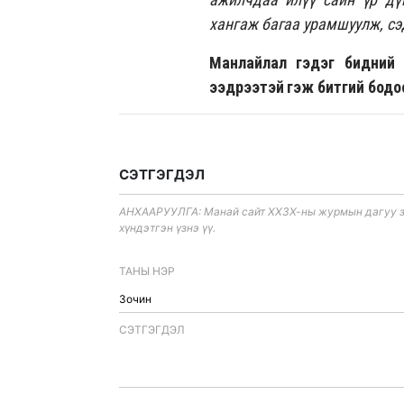
хангаж багаа урамшуулж, сэ
Манлайлал гэдэг бидний 
ээдрээтэй гэж битгий бодо
СЭТГЭГДЭЛ
АНХААРУУЛГА: Манай сайт ХХЗХ-ны журмын дагуу зүй
хүндэтгэн үзнэ үү.
ТАНЫ НЭР
CЭТГЭГДЭЛ