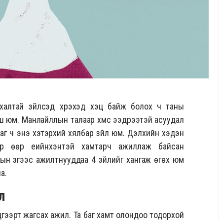
халтай зүйлсэд хүрэхэд хэцүү байж болох ч таны
иш юм. Манлайллын талаар хүмүүс ээдрээтэй асуудал
аг ч энэ хэтэрхий хялбар зүйл юм. Дэлхийн хэдэн
р өөр үеийнхэнтэй хамтарч ажиллаж байсан
ын зүгээс ажилтнууддаа 4 зүйлийг хангаж өгөх юм
на.
л
гээрт жагсах ажил. Та баг хамт олондоо тодорхой