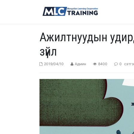
Ажилтнуудын удирд
зүйл
2019/04/10
Админ
8400
0
сэтгэ