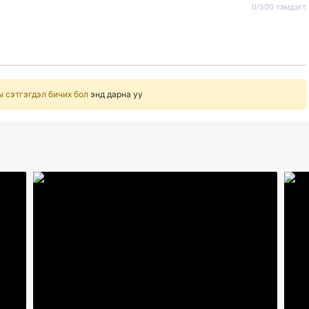
0/500 тэмдэгт
ы сэтгэгдэл бичих бол
энд дарна уу