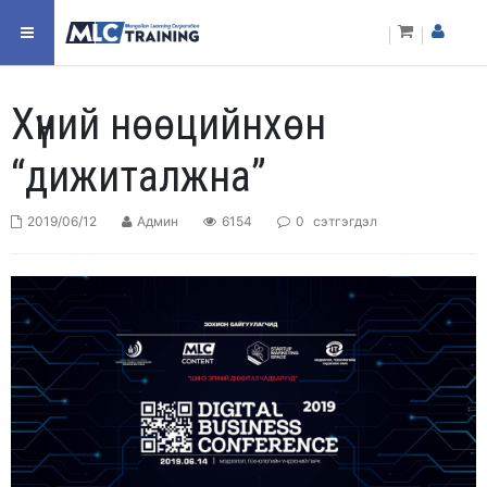
Хүний нөөцийнхөн
“дижиталжна”
2019/06/12
Админ
6154
0
сэтгэгдэл