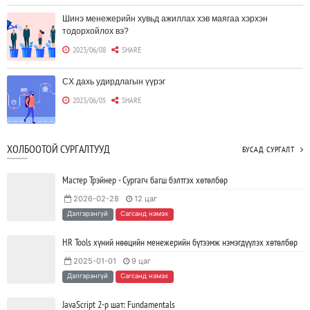
Шинэ менежерийн хувьд ажиллах хэв маягаа хэрхэн
тодорхойлох вэ?
2023/06/08
SHARE
CX дахь удирдлагын үүрэг
2023/06/05
SHARE
Борлуулагчид "ЮҮЛҮҮР"-т төвлөрөх шаардлагагүй болж
ХОЛБООТОЙ СУРГАЛТУУД
БУСАД СУРГАЛТ
байна
2023/06/02
SHARE
Мастер Трэйнер - Сургагч багш бэлтгэх хөтөлбөр
2026-02-28
12 цаг
Тодорхойгүй цаг үед CEO нар хэрхэн инновацийг дэмжих вэ?
Дэлгэрэнгүй
Сагсанд нэмэх
2023/05/17
SHARE
HR Tools хүний нөөцийн менежерийн бүтээмж нэмэгдүүлэх хөтөлбөр
2025-01-01
9 цаг
JAVA программчлалын хэлний олимпиад амжилттай зохион
Дэлгэрэнгүй
Сагсанд нэмэх
байгуулагдлаа.
2023/05/15
SHARE
JavaScript 2-р шат: Fundamentals