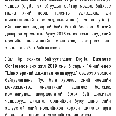
чадвар (digital skills)-уудыг сайтар мэдэж байхаас
гадна хүний нөөц, талентыг удирдахад дүн
шинжилгээний хэрэгслүүд, аналитик (talent analytics)-
ийг ашиглах чадвартай байх ёстой болжээ. Дэлхий
даяар өнгөрсөн жил буюу 2018 оноос компаниуд хүний
нөөцийн аналитикийг сонирхож, нэвтрүүлэх чиг
хандлага ноёлж байгаа ажээ.
Жил бүр зохион байгуулагддаг
Digital Business
Conference
энэ жил
2019
оны
6
сарын
14
-ний өдөр
“Шинэ эриний дижитал чадварууд”
сэдвээр зохион
байгуулагдана. Тус бага хурлаар хүний нөөцийн
менежментэд аналитикийг ашиглах боломж,
компаниудад шаардлагатай болж буй дижитал
чадварууд, дижитал эринийхэн буюу шинэ үеийн
залуустай хүний нөөцийнхөн хэрхэн ажиллах арга
барил зэрэг шинэлэг сэдвүүдийг хэлэлцэх юм.