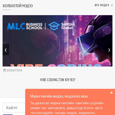
ХОЛБООТОЙ МЭДЭЭ
БҮХ МЭДЭЭ
‹
›
2025/11/04
VIBE CODING ГЭЖ ЮУ ВЭ?
Маркетингийн мэдээ, мэдээлэл авах
Та дижитал маркетингийн хамгийн сүүлийн
үеийн чиг ханпдлага, дэвшлүүд болон арга
техникүүдийн талаар мэдээ, мэдээлэл,