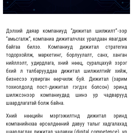
Дэлхий даяар компаниуд “дижитал шилжилт”-ээр
“амьсгалж”, компаниа дижиталчлах уралдаан явагдаж
байгаа билээ. Компаниуд дижитал стратегиа
тодорхойлж, маркетинг, борлуулалт, санхүү, ханган
нийлүүлэлт, удирдлага, хүний нөөц, суралцахуй зэрэг
бүхий л талбарууддаа дижитал шилжилтийг хийж,
бизнесээ хувирган өөрчилж буй. Дижитал (зарим
тохиолдолд пост-дижитал гэгдэх болсон) эринд
шилжсэнээр компаниудад шинэ ур чадварууд
шаардлагатай болж байна.
Хүний нөөцийн мэргэжилтнүүд дижитал эринд
компанийнхаа өрсөлдөөний давуу талыг хадгалахад
шаардагдах дижитал чадавхи (digital competence), ур