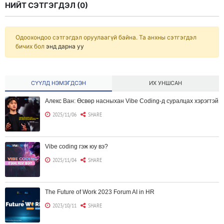
НИЙТ СЭТГЭГДЭЛ (
0
)
Одоохондоо сэтгэгдэл оруулаагүй байна. Та анхны сэтгэгдэл
бичих бол
энд дарна уу
СҮҮЛД НЭМЭГДСЭН
ИХ УНШСАН
Алекс Ван: Өсвөр насныхан Vibe Coding-д суралцах хэрэгтэй
2025/11/06
SHARE
Vibe coding гэж юу вэ?
2025/11/04
SHARE
The Future of Work 2023 Forum AI in HR
2023/10/11
SHARE