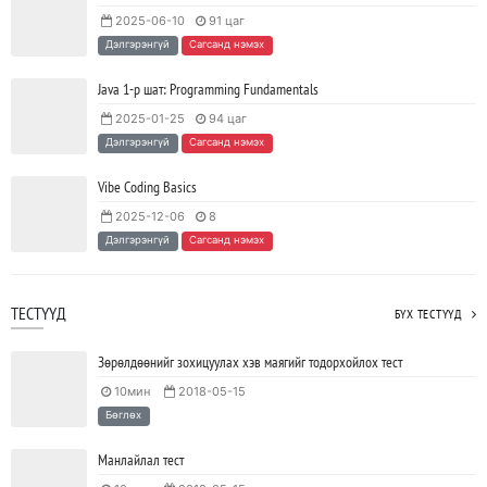
2025-06-10
91 цаг
Java VS Python: Аль хэлийг түрүүлж сурах вэ?
Дэлгэрэнгүй
Сагсанд нэмэх
2023/04/27
SHARE
Java 1-р шат: Programming Fundamentals
2025-01-25
94 цаг
Ажил дээрээ сайн найзтай байх нь ажлын бүтээмж
Дэлгэрэнгүй
Сагсанд нэмэх
нэмэгдүүлж, тогтвортой ажиллах суурь болдог
2023/04/25
SHARE
Vibe Coding Basics
2025-12-06
8
Дэлгэрэнгүй
Сагсанд нэмэх
ТЕСТҮҮД
БҮХ ТЕСТҮҮД
Зөрөлдөөнийг зохицуулах хэв маягийг тодорхойлох тест
10мин
2018-05-15
Бөглөх
Манлайлал тест