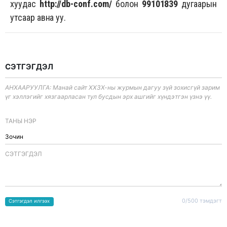
хуудас
http://db-conf.com/
болон
99101839
дугаарын
утсаар авна уу.
СЭТГЭГДЭЛ
АНХААРУУЛГА: Манай сайт ХХЗХ-ны журмын дагуу зүй зохисгүй зарим
үг хэллэгийг хязгаарласан тул бусдын эрх ашгийг хүндэтгэн үзнэ үү.
ТАНЫ НЭР
CЭТГЭГДЭЛ
0/500 тэмдэгт
Сэтгэгдэл илгээх